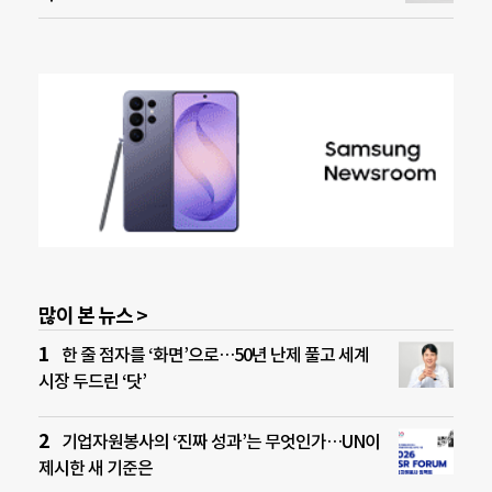
많이 본 뉴스 >
한 줄 점자를 ‘화면’으로…50년 난제 풀고 세계
시장 두드린 ‘닷’
기업자원봉사의 ‘진짜 성과’는 무엇인가…UN이
제시한 새 기준은