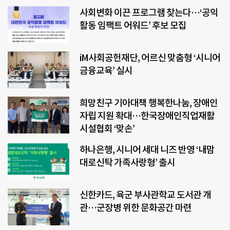
사회변화 이끈 프로그램 찾는다…‘공익
활동 임팩트 어워드’ 후보 모집
iM사회공헌재단, 어르신 맞춤형 ‘시니어
금융교육’ 실시
희망친구 기아대책 행복한나눔, 장애인
자립 지원 확대…한국장애인직업재활
시설협회 ‘맞손’
하나은행, 시니어 세대 니즈 반영 ‘내맘
대로신탁 가족사랑형’ 출시
신한카드, 육군 부사관학교 도서관 개
관…군장병 위한 문화공간 마련