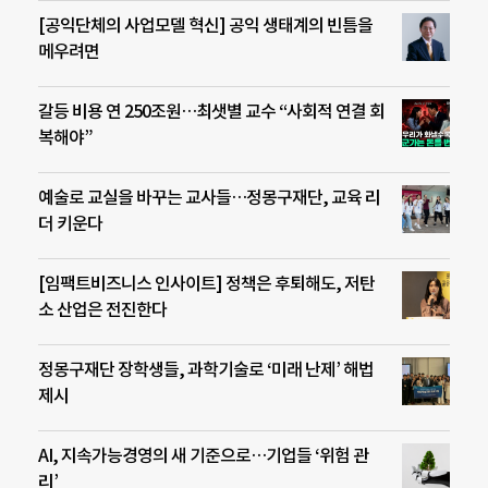
[공익단체의 사업모델 혁신] 공익 생태계의 빈틈을
메우려면
갈등 비용 연 250조원…최샛별 교수 “사회적 연결 회
복해야”
예술로 교실을 바꾸는 교사들…정몽구재단, 교육 리
더 키운다
[임팩트비즈니스 인사이트] 정책은 후퇴해도, 저탄
소 산업은 전진한다
정몽구재단 장학생들, 과학기술로 ‘미래 난제’ 해법
제시
AI, 지속가능경영의 새 기준으로…기업들 ‘위험 관
리’