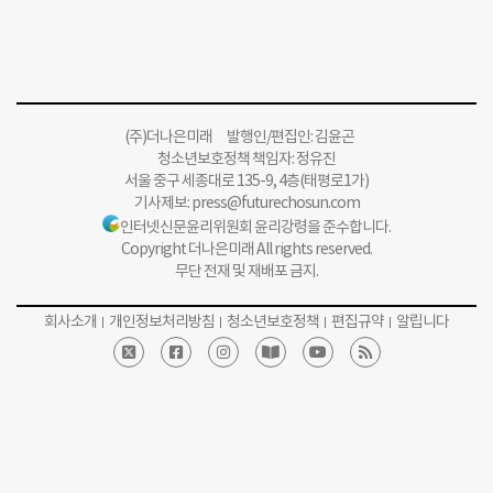
(주)더나은미래 발행인/편집인: 김윤곤
청소년보호정책 책임자: 정유진
서울 중구 세종대로 135-9, 4층(태평로1가)
기사제보:
press@futurechosun.com
인터넷신문윤리위원회 윤리강령을 준수합니다.
Copyright 더나은미래 All rights reserved.
무단 전재 및 재배포 금지.
회사소개
개인정보처리방침
청소년보호정책
편집규약
알립니다