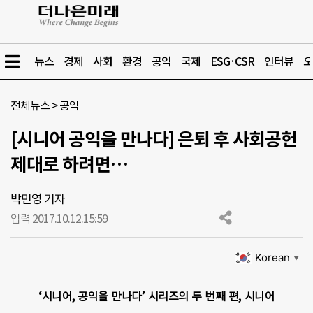
뉴스
경제
사회
환경
공익
국제
ESG·CSR
인터뷰
오
전체뉴스
>
공익
[시니어 공익을 만나다] 은퇴 후 사회공헌
제대로 하려면…
박민영 기자
입력 2017.10.12.
15:59
Korean
▼
‘시니어, 공익을 만나다’ 시리즈의 두 번째 편, 시니어