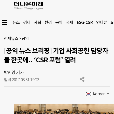
뉴스
경제
사회
환경
공익
국제
ESG·CSR
인터뷰
오
전체뉴스
>
공익
[공익 뉴스 브리핑] 기업 사회공헌 담당자
들 한곳에.. ‘CSR 포럼’ 열려
박민영 기자
입력 2017.03.31.
19:23
Korean
▼