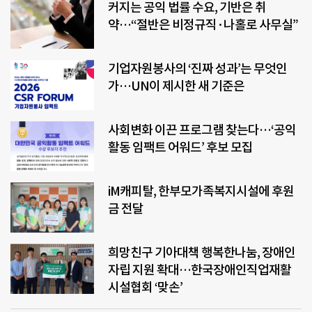
커지는 공익 법률 수요, 기반은 취
약…“절반은 비정규직·나홀로 사무실”
기업자원봉사의 ‘진짜 성과’는 무엇인
가…UN이 제시한 새 기준은
사회변화 이끈 프로그램 찾는다…‘공익
활동 임팩트 어워드’ 후보 모집
iM캐피탈, 한부모가족복지시설에 후원
금 전달
희망친구 기아대책 행복한나눔, 장애인
자립 지원 확대…한국장애인직업재활
시설협회 ‘맞손’