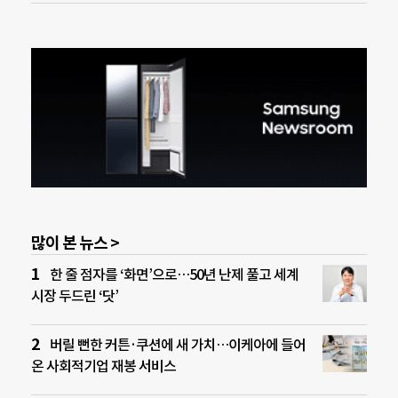
많이 본 뉴스 >
한 줄 점자를 ‘화면’으로…50년 난제 풀고 세계
시장 두드린 ‘닷’
버릴 뻔한 커튼·쿠션에 새 가치…이케아에 들어
온 사회적기업 재봉 서비스