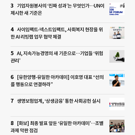
기업자원봉사의 ‘진짜 성과’는 무엇인가…UN이
제시한 새 기준은
사이임팩트-넥스트임팩트, 사회복지 현장을 위
한 AI 리빙랩 업무 협약 체결
AI, 지속가능경영의 새 기준으로…기업들 ‘위험
관리’
[유한양행-유일한 아카데미] 이호영 대표 “선의
를 행동으로 연결하라”
생명보험업계, ‘상생금융’ 통한 사회공헌 실시
[화보] 최종 발표 앞둔 ‘유일한 아카데미’…조별
과제 막판 점검