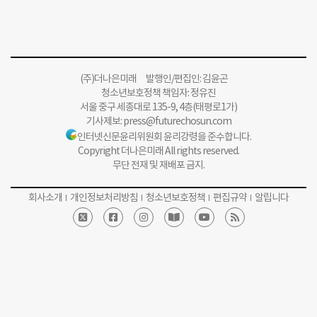
(주)더나은미래 발행인/편집인: 김윤곤
청소년보호정책 책임자: 정유진
서울 중구 세종대로 135-9, 4층(태평로1가)
기사제보:
press@futurechosun.com
인터넷신문윤리위원회 윤리강령을 준수합니다.
Copyright 더나은미래 All rights reserved.
무단 전재 및 재배포 금지.
회사소개
개인정보처리방침
청소년보호정책
편집규약
알립니다