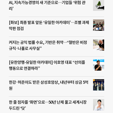
AI, 지속가능경영의 새 기준으로…기업들 ‘위험 관
리’
[화보] 최종 발표 앞둔 ‘유일한 아카데미’…조별 과제
막판 점검
커지는 공익 법률 수요, 기반은 취약…“절반은 비정
규직·나홀로 사무실”
[유한양행-유일한 아카데미] 이호영 대표 “선의를
행동으로 연결하라”
한강·허준이도 받은 삼성호암상, 내년부터 상금 5억
원
한 줄 점자를 ‘화면’으로…50년 난제 풀고 세계시장
두드린 ‘닷’