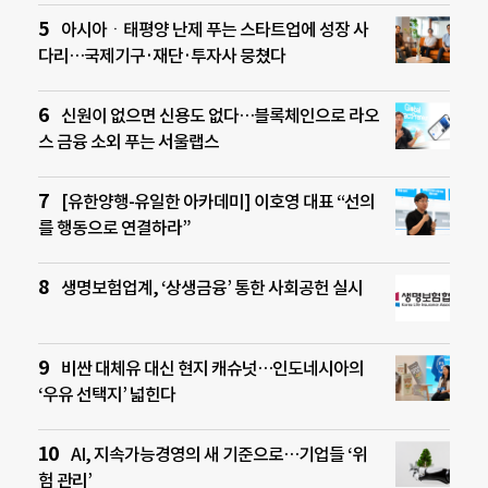
아시아ㆍ태평양 난제 푸는 스타트업에 성장 사
다리…국제기구·재단·투자사 뭉쳤다
신원이 없으면 신용도 없다…블록체인으로 라오
스 금융 소외 푸는 서울랩스
[유한양행-유일한 아카데미] 이호영 대표 “선의
를 행동으로 연결하라”
생명보험업계, ‘상생금융’ 통한 사회공헌 실시
비싼 대체유 대신 현지 캐슈넛…인도네시아의
‘우유 선택지’ 넓힌다
AI, 지속가능경영의 새 기준으로…기업들 ‘위
험 관리’