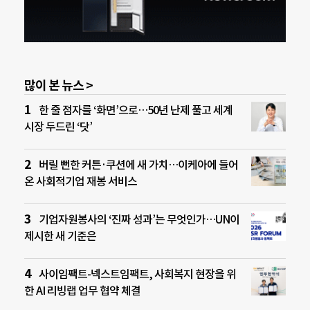
많이 본 뉴스 >
한 줄 점자를 ‘화면’으로…50년 난제 풀고 세계
시장 두드린 ‘닷’
버릴 뻔한 커튼·쿠션에 새 가치…이케아에 들어
온 사회적기업 재봉 서비스
기업자원봉사의 ‘진짜 성과’는 무엇인가…UN이
제시한 새 기준은
사이임팩트-넥스트임팩트, 사회복지 현장을 위
한 AI 리빙랩 업무 협약 체결