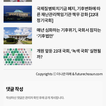
국제질병퇴치기금 폐지, 기후변화에 따
른 재난관리책임기관 책무 강화 [22대
정기국회]
매년 심화하는 기후위기, 국회서 잠자는
‘기후법안’
개원 앞둔 21대 국회, ‘녹색 국회’ 실현될
까?
Copyrights ⓒ 더나은미래 & futurechosun.com
댓글 작성