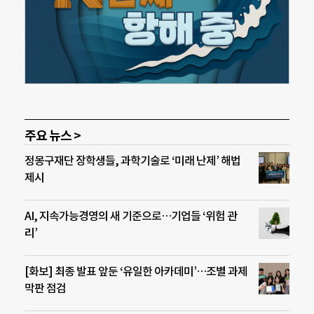
주요 뉴스 >
정몽구재단 장학생들, 과학기술로 ‘미래 난제’ 해법
제시
AI, 지속가능경영의 새 기준으로…기업들 ‘위험 관
리’
[화보] 최종 발표 앞둔 ‘유일한 아카데미’…조별 과제
막판 점검