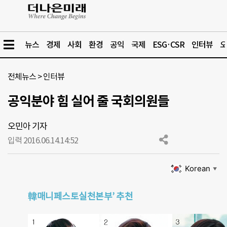
뉴스
경제
사회
환경
공익
국제
ESG·CSR
인터뷰
오
전체뉴스
>
인터뷰
공익분야 힘 실어 줄 국회의원들
오민아 기자
입력 2016.06.14.
14:52
Korean
▼
韓매니페스토실천본부’ 추천