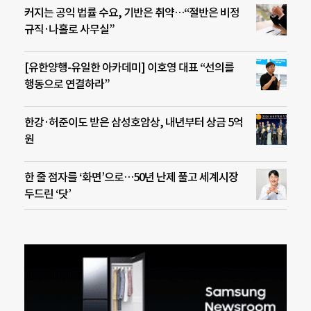
커지는 공익 법률 수요, 기반은 취약…“절반은 비정
규직·나홀로 사무실”
[유한양행-유일한 아카데미] 이호영 대표 “선의를
행동으로 연결하라”
한강·허준이도 받은 삼성호암상, 내년부터 상금 5억
원
한 줄 점자를 ‘화면’으로…50년 난제 풀고 세계시장
두드린 ‘닷’