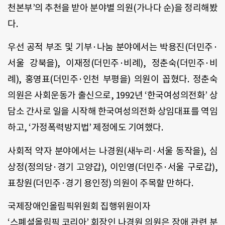
천본부’의 추천을 받아 분야별 의원(가나다 순)을 정리해봤
다.
우선 공적 부조 및 기부·나눔 분야에서는 박용진(더민주·
서울 강북을), 이재정(더민주·비례), 정춘숙(더민주·비
례), 홍영표(더민주·인천 부평을) 의원이 꼽혔다. 정춘숙
의원은 사회운동가 출신으로, 1992년 ‘한국여성의전화’ 상
담소 간사로 일을 시작해 한국여성의전화 상임대표를 역임
하고, ‘가정폭력방지법’ 제정에도 기여했다.
사회적 약자 분야에서는 나경원(새누리·서울 동작을), 심
상정(정의당·경기 고양갑), 이인영(더민주·서울 구로갑),
표창원(더민주·경기 용인정) 의원이 주목할 만하다.
국제장애인올림픽위원회 집행위원이자
‘스폐셜올림픽 코리아’ 회장인 나경원 의원은 장애 관련 분