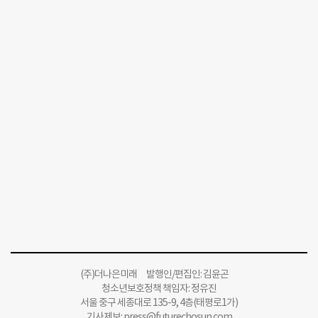
(주)더나은미래 발행인/편집인: 김윤곤
청소년보호정책 책임자: 정유진
서울 중구 세종대로 135-9, 4층(태평로1가)
기사제보:
press@futurechosun.com