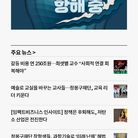
주요 뉴스 >
갈등 비용 연 250조원…최샛별 교수 “사회적 연결 회
복해야”
예술로 교실을 바꾸는 교사들…정몽구재단, 교육 리
더 키운다
[임팩트비즈니스 인사이트] 정책은 후퇴해도, 저탄
소 산업은 전진한다
정몽구재단 장학생들, 과학기술로 ‘미래 난제’ 해법