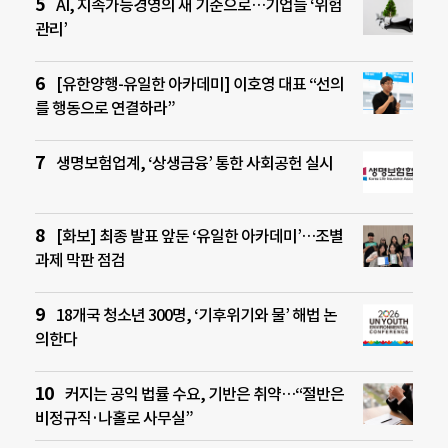
AI, 지속가능경영의 새 기준으로…기업들 ‘위험
관리’
[유한양행-유일한 아카데미] 이호영 대표 “선의
를 행동으로 연결하라”
생명보험업계, ‘상생금융’ 통한 사회공헌 실시
[화보] 최종 발표 앞둔 ‘유일한 아카데미’…조별
과제 막판 점검
18개국 청소년 300명, ‘기후위기와 물’ 해법 논
의한다
커지는 공익 법률 수요, 기반은 취약…“절반은
비정규직·나홀로 사무실”