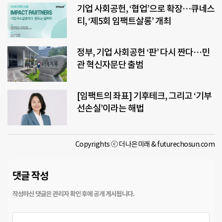
기업 사회공헌, ‘협업’으로 확장…큐네스
티, ‘제5회 임팩트살롱’ 개최
정부, 기업 사회공헌 ‘판’ 다시 짠다…민
관 혁신자문단 출범
[임팩트의 좌표] 기후테크, 그리고 ‘기부
선손실’이라는 해법
Copyrights ⓒ 더나은미래 & futurechosun.com
댓글 작성