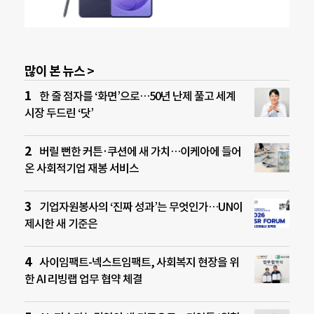
많이 본 뉴스 >
한 줄 점자를 ‘화면’으로…50년 난제 풀고 세계
시장 두드린 ‘닷’
버릴 뻔한 커튼·쿠션에 새 가치…이케아에 들어
온 사회적기업 재봉 서비스
기업자원봉사의 ‘진짜 성과’는 무엇인가…UN이
제시한 새 기준은
사이임팩트-넥스트임팩트, 사회복지 현장을 위
한 AI 리빙랩 업무 협약 체결