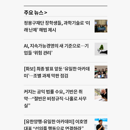
주요 뉴스 >
정몽구재단 장학생들, 과학기술로 ‘미
래 난제’ 해법 제시
AI, 지속가능경영의 새 기준으로…기
업들 ‘위험 관리’
[화보] 최종 발표 앞둔 ‘유일한 아카데
미’…조별 과제 막판 점검
커지는 공익 법률 수요, 기반은 취
약…“절반은 비정규직·나홀로 사무
실”
[유한양행-유일한 아카데미] 이호영
대표 “선의를 행동으로 연결하라”