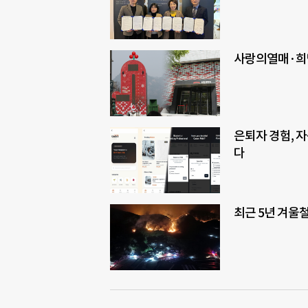
사랑의열매·희망
은퇴자 경험, 
다
최근 5년 겨울철