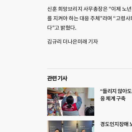
신훈 희망브리지 사무총장은 “이제 노년층
를 지켜야 하는 대응 주체”라며 “고령
다”고 밝혔다.
김규리 더나은미래 기자
관련 기사
“들리지 않아도
응 체계 구축
경도인지장애 노