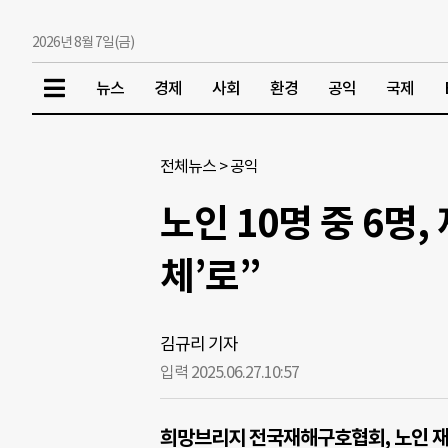
2026년 8월 7일(금)
뉴스
경제
사회
환경
공익
국제
전체뉴스
>
공익
노인 10명 중 6명,
체’로”
김규리 기자
입력 2025.06.27.
10:57
희망브리지 전국재해구호협회, 노인 