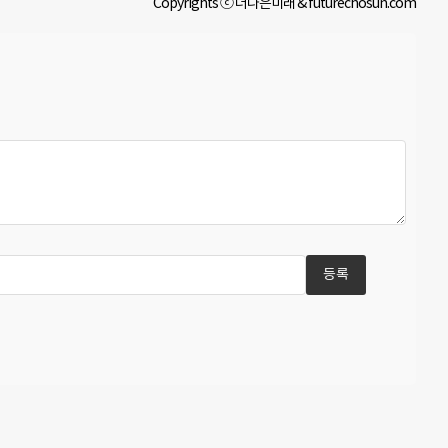
Copyrights ⓒ 더나은미래 & futurechosun.com