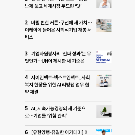
난제 풀고 세계시장 두드린 ‘닷’
버릴 뻔한 커튼·쿠션에 새 가치…
이케아에 들어온 사회적기업 재봉 서
비스
기업자원봉사의 ‘진짜 성과’는 무
엇인가…UN이 제시한 새 기준은
사이임팩트-넥스트임팩트, 사회
복지 현장을 위한 AI 리빙랩 업무 협
약 체결
AI, 지속가능경영의 새 기준으
로…기업들 ‘위험 관리’
[유한양행-유일한 아카데미] 이