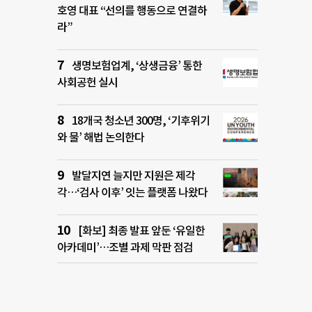
호영 대표 “선의를 행동으로 연결하
라”
생명보험업계, ‘상생금융’ 통한
사회공헌 실시
18개국 청소년 300명, ‘기후위기
와 물’ 해법 논의한다
발달지연 늘지만 지원은 제각
각…‘검사 이후’ 잇는 플랫폼 나왔다
[화보] 최종 발표 앞둔 ‘유일한
아카데미’…조별 과제 막판 점검