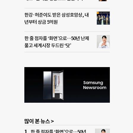
한강·허준이도 받은 삼성호암상, 내
년부터 상금 5억원
한 줄 점자를 ‘화면’으로…50년 난제
풀고 세계시장 두드린 ‘닷’
많이 본 뉴스 >
한 줄 점자를 ‘화면’으로…50년