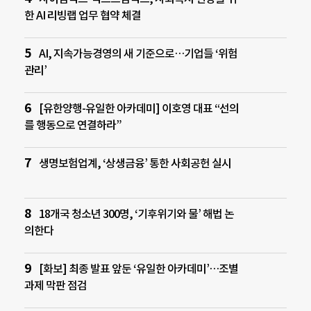
한 AI 리빙랩 업무 협약 체결
AI, 지속가능경영의 새 기준으로…기업들 ‘위험
관리’
[유한양행-유일한 아카데미] 이호영 대표 “선의
를 행동으로 연결하라”
생명보험업계, ‘상생금융’ 통한 사회공헌 실시
18개국 청소년 300명, ‘기후위기와 물’ 해법 논
의한다
[화보] 최종 발표 앞둔 ‘유일한 아카데미’…조별
과제 막판 점검