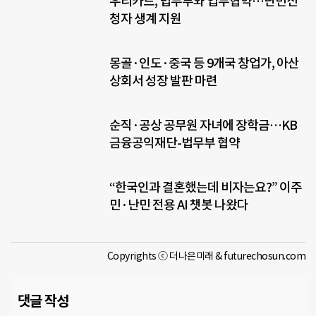
우리카드, 법무부와 업무협약…난민신
청자 생계 지원
몽골·인도·중국 등 9개국 창업가, 아산
상회서 성장 발판 마련
순직·공상 공무원 자녀에 장학금…KB
금융공익재단-법무부 협약
“한국인과 결혼했는데 비자는요?” 이주
민·난민 전용 AI 챗봇 나왔다
Copyrights ⓒ 더나은미래 & futurechosun.com
댓글 작성