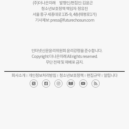
(주)더나은미래 발행인/편집인: 김윤곤
청소년보호정책 책임자: 정유진
서울 중구 세종대로 135-9, 4층(태평로1가)
기사제보:
press@futurechosun.com
인터넷신문윤리위원회 윤리강령을 준수합니다.
Copyright 더나은미래 All rights reserved.
무단 전재 및 재배포 금지.
회사소개
개인정보처리방침
청소년보호정책
편집규약
알립니다