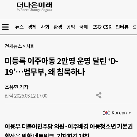
뉴스
경제
사회
환경
공익
국제
ESG·CSR
인터뷰
오
전체뉴스
>
사회
미등록 이주아동 2만명 운명 달린 ‘D-
19’…법무부, 왜 침묵하나
조유현 기자
입력 2025.03.12.
17:00
Korean
▼
이용우 더불어민주당 의원·이주배경 아동청소년 기본권
향상을 위한 네트워크, 기자회견 개최