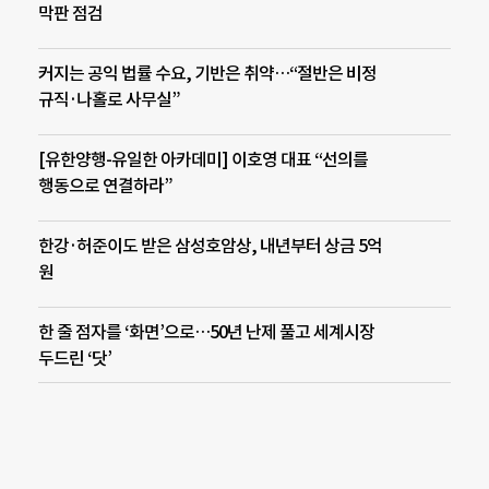
막판 점검
커지는 공익 법률 수요, 기반은 취약…“절반은 비정
규직·나홀로 사무실”
[유한양행-유일한 아카데미] 이호영 대표 “선의를
행동으로 연결하라”
한강·허준이도 받은 삼성호암상, 내년부터 상금 5억
원
한 줄 점자를 ‘화면’으로…50년 난제 풀고 세계시장
두드린 ‘닷’