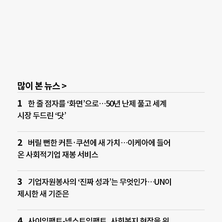
많이 본 뉴스 >
한 줄 점자를 ‘화면’으로…50년 난제 풀고 세계
시장 두드린 ‘닷’
버릴 뻔한 커튼·쿠션에 새 가치…이케아에 들어
온 사회적기업 재봉 서비스
기업자원봉사의 ‘진짜 성과’는 무엇인가…UN이
제시한 새 기준은
사이임팩트-넥스트임팩트, 사회복지 현장을 위