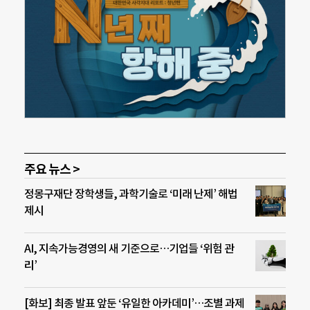
주요 뉴스 >
정몽구재단 장학생들, 과학기술로 ‘미래 난제’ 해법
제시
AI, 지속가능경영의 새 기준으로…기업들 ‘위험 관
리’
[화보] 최종 발표 앞둔 ‘유일한 아카데미’…조별 과제