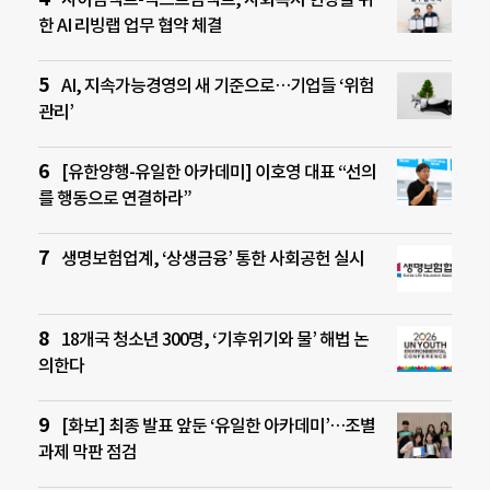
한 AI 리빙랩 업무 협약 체결
AI, 지속가능경영의 새 기준으로…기업들 ‘위험
관리’
[유한양행-유일한 아카데미] 이호영 대표 “선의
를 행동으로 연결하라”
생명보험업계, ‘상생금융’ 통한 사회공헌 실시
18개국 청소년 300명, ‘기후위기와 물’ 해법 논
의한다
[화보] 최종 발표 앞둔 ‘유일한 아카데미’…조별
과제 막판 점검