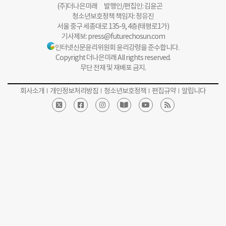
(주)더나은미래 발행인/편집인: 김윤곤
청소년보호정책 책임자: 정유진
서울 중구 세종대로 135-9, 4층(태평로1가)
기사제보:
press@futurechosun.com
인터넷신문윤리위원회 윤리강령을 준수합니다.
Copyright 더나은미래 All rights reserved.
무단 전재 및 재배포 금지.
회사소개
개인정보처리방침
청소년보호정책
편집규약
알립니다