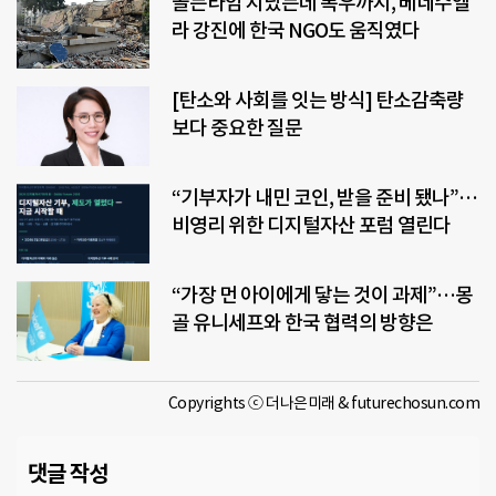
골든타임 지났는데 폭우까지, 베네수엘
라 강진에 한국 NGO도 움직였다
[탄소와 사회를 잇는 방식] 탄소감축량
보다 중요한 질문
“기부자가 내민 코인, 받을 준비 됐나”…
비영리 위한 디지털자산 포럼 열린다
“가장 먼 아이에게 닿는 것이 과제”…몽
골 유니세프와 한국 협력의 방향은
Copyrights ⓒ 더나은미래 & futurechosun.com
댓글 작성