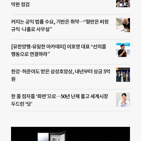
막판 점검
커지는 공익 법률 수요, 기반은 취약…“절반은 비정
규직·나홀로 사무실”
[유한양행-유일한 아카데미] 이호영 대표 “선의를
행동으로 연결하라”
한강·허준이도 받은 삼성호암상, 내년부터 상금 5억
원
한 줄 점자를 ‘화면’으로…50년 난제 풀고 세계시장
두드린 ‘닷’