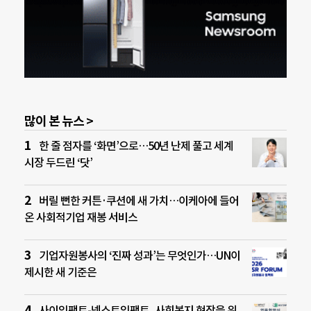
많이 본 뉴스 >
한 줄 점자를 ‘화면’으로…50년 난제 풀고 세계
시장 두드린 ‘닷’
버릴 뻔한 커튼·쿠션에 새 가치…이케아에 들어
온 사회적기업 재봉 서비스
기업자원봉사의 ‘진짜 성과’는 무엇인가…UN이
제시한 새 기준은
사이임팩트-넥스트임팩트, 사회복지 현장을 위