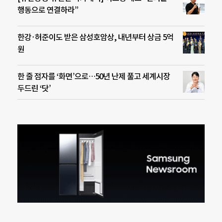
행동으로 연결하라”
한강·허준이도 받은 삼성호암상, 내년부터 상금 5억
원
한 줄 점자를 ‘화면’으로…50년 난제 풀고 세계시장
두드린 ‘닷’