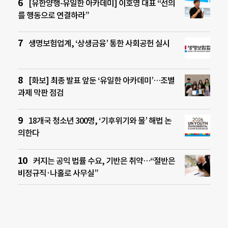
[유한양행-유일한 아카데미] 이호영 대표 “선의
를 행동으로 연결하라”
생명보험업계, ‘상생금융’ 통한 사회공헌 실시
[화보] 최종 발표 앞둔 ‘유일한 아카데미’…조별
과제 막판 점검
18개국 청소년 300명, ‘기후위기와 물’ 해법 논
의한다
커지는 공익 법률 수요, 기반은 취약…“절반은
비정규직·나홀로 사무실”