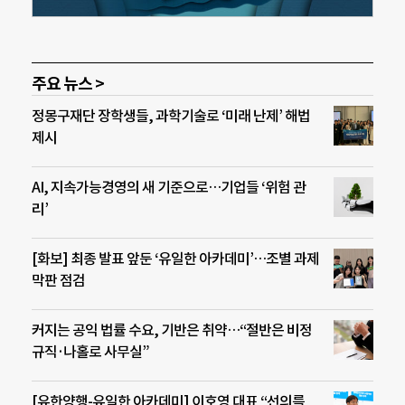
주요 뉴스 >
정몽구재단 장학생들, 과학기술로 ‘미래 난제’ 해법
제시
AI, 지속가능경영의 새 기준으로…기업들 ‘위험 관
리’
[화보] 최종 발표 앞둔 ‘유일한 아카데미’…조별 과제
막판 점검
커지는 공익 법률 수요, 기반은 취약…“절반은 비정
규직·나홀로 사무실”
[유한양행-유일한 아카데미] 이호영 대표 “선의를