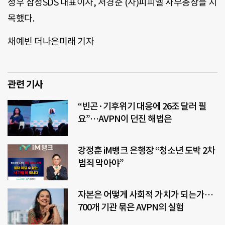
성우 삼성SDS 대표이사, 서경준 (사)피피엘 사무총장을 지
목했다.
채예빈 더나은미래 기자
관련 기사
“빈곤·기후위기 대응에 26조 달러 필
요”…AVPN이 던진 해법은
강정훈 iM뱅크 은행장 “청소년 도박 2차
범죄 막아야”
자본은 어떻게 사회적 가치가 되는가…
700개 기관 묶은 AVPN의 실험