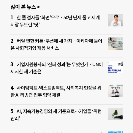
많이 본 뉴스 >
한 줄 점자를 ‘화면’으로…50년 난제 풀고 세계
시장 두드린 ‘닷’
버릴 뻔한 커튼·쿠션에 새 가치…이케아에 들어
온 사회적기업 재봉 서비스
기업자원봉사의 ‘진짜 성과’는 무엇인가…UN이
제시한 새 기준은
사이임팩트-넥스트임팩트, 사회복지 현장을 위
한 AI 리빙랩 업무 협약 체결
AI, 지속가능경영의 새 기준으로…기업들 ‘위험
관리’