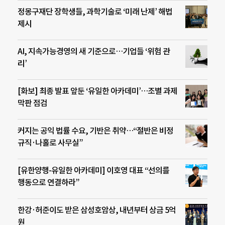
정몽구재단 장학생들, 과학기술로 ‘미래 난제’ 해법
제시
AI, 지속가능경영의 새 기준으로…기업들 ‘위험 관
리’
[화보] 최종 발표 앞둔 ‘유일한 아카데미’…조별 과제
막판 점검
커지는 공익 법률 수요, 기반은 취약…“절반은 비정
규직·나홀로 사무실”
[유한양행-유일한 아카데미] 이호영 대표 “선의를
행동으로 연결하라”
한강·허준이도 받은 삼성호암상, 내년부터 상금 5억
원