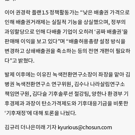
이어 권경락 플랜1.5 정책활동가는 “낮은 배출권 가격으로
인해 배출권거래제는 실질적 기능을 상실했으며, 정부의
과잉할당으로 인해 다배출 기업이 오히려 ‘공짜 배출권’을
판매해 이익을 보고 있다”며 “배출허용총량 설정 방식을
변경하고 상쇄배출권을 축소하는 등의 전면 개편이 필요하
다”고 밝혔다.
발제 이후에는 이유진 녹색전환연구소장이 좌장을 맡아 김
병권 녹색전환연구소 연구위원, 김수나 나라살림연구소
책임연구원, 김다슬 기후솔루션 철강팀, 양한나 환경부 기
후경제과 과장이 탄소가격제도와 기후대응기금을 비롯한
‘기후재정’에 대해 토론을 나눴다.
김규리 더나은미래 기자 kyurious@chosun.com