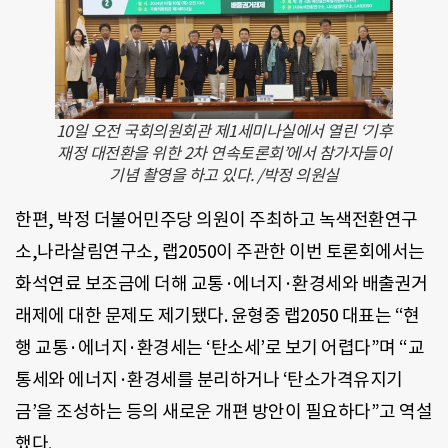
10일 오전 국회의원회관 제1세미나실에서 열린 ‘기후
재정 대전환을 위한 2차 연속토론회’에서 참가자들이
기념 촬영을 하고 있다. /박정 의원실
한편, 박정 더불어민주당 의원이 주최하고 녹색전환연구
소,나라살림연구소, 랩2050이 주관한 이번 토론회에서는
화석연료 보조금에 더해 교통·에너지·환경세와 배출권거
래제에 대한 문제도 제기됐다. 윤형중 랩2050 대표는 “현
행 교통·에너지·환경세는 ‘탄소세’로 보기 어렵다”며 “교
통세와 에너지·환경세를 분리하거나 ‘탄소가격유지기
금’을 조성하는 등의 새로운 개편 방안이 필요하다”고 역설
했다.