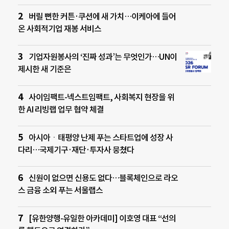
버릴 뻔한 커튼·쿠션에 새 가치…이케아에 들어
온 사회적기업 재봉 서비스
기업자원봉사의 ‘진짜 성과’는 무엇인가…UN이
제시한 새 기준은
사이임팩트-넥스트임팩트, 사회복지 현장을 위
한 AI 리빙랩 업무 협약 체결
아시아ㆍ태평양 난제 푸는 스타트업에 성장 사
다리…국제기구·재단·투자사 뭉쳤다
신원이 없으면 신용도 없다…블록체인으로 라오
스 금융 소외 푸는 서울랩스
[유한양행-유일한 아카데미] 이호영 대표 “선의