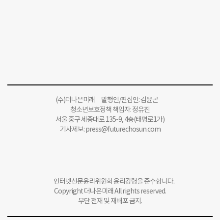
(주)더나은미래 발행인/편집인: 김윤곤
청소년보호정책 책임자: 정유진
서울 중구 세종대로 135-9, 4층(태평로1가)
기사제보:
press@futurechosun.com
인터넷신문윤리위원회 윤리강령을 준수합니다.
Copyright 더나은미래 All rights reserved.
무단 전재 및 재배포 금지.
회사소개
개인정보처리방침
청소년보호정책
편집규약
알립니다