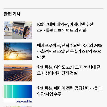
관련 기사
K팝 무대에 태양광, 이케아엔 수선
소…‘콜렉티브 임팩트’의 진화
메가프로젝트, 전력수요만 국가의 24%
…화석연료 조달 땐 온실가스 6억7903
만 톤
한화큐셀, 여의도 22배 크기 美 최대 규
모 재생에너지 단지 건설
한화큐셀, 메타에 전력 공급한다…美 태
양광 사업 수주