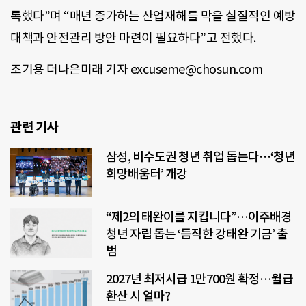
록했다”며 “매년 증가하는 산업재해를 막을 실질적인 예방
대책과 안전관리 방안 마련이 필요하다”고 전했다.
조기용 더나은미래 기자 excuseme@chosun.com
관련 기사
삼성, 비수도권 청년 취업 돕는다…‘청년
희망배움터’ 개강
“제2의 태완이를 지킵니다”…이주배경
청년 자립 돕는 ‘듬직한 강태완 기금’ 출
범
2027년 최저시급 1만700원 확정…월급
환산 시 얼마?