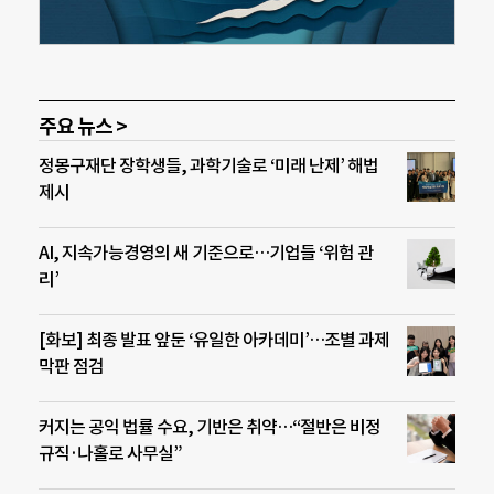
주요 뉴스 >
정몽구재단 장학생들, 과학기술로 ‘미래 난제’ 해법
제시
AI, 지속가능경영의 새 기준으로…기업들 ‘위험 관
리’
[화보] 최종 발표 앞둔 ‘유일한 아카데미’…조별 과제
막판 점검
커지는 공익 법률 수요, 기반은 취약…“절반은 비정
규직·나홀로 사무실”