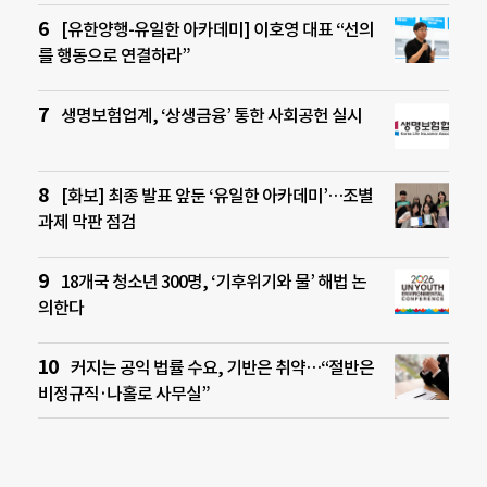
[유한양행-유일한 아카데미] 이호영 대표 “선의
를 행동으로 연결하라”
생명보험업계, ‘상생금융’ 통한 사회공헌 실시
[화보] 최종 발표 앞둔 ‘유일한 아카데미’…조별
과제 막판 점검
18개국 청소년 300명, ‘기후위기와 물’ 해법 논
의한다
커지는 공익 법률 수요, 기반은 취약…“절반은
비정규직·나홀로 사무실”