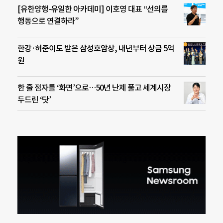
[유한양행-유일한 아카데미] 이호영 대표 “선의를
행동으로 연결하라”
한강·허준이도 받은 삼성호암상, 내년부터 상금 5억
원
한 줄 점자를 ‘화면’으로…50년 난제 풀고 세계시장
두드린 ‘닷’