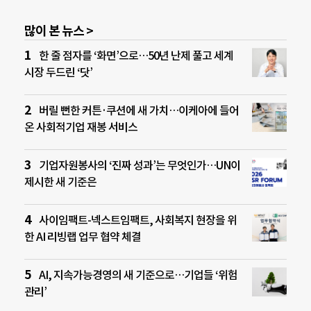
많이 본 뉴스 >
한 줄 점자를 ‘화면’으로…50년 난제 풀고 세계
시장 두드린 ‘닷’
버릴 뻔한 커튼·쿠션에 새 가치…이케아에 들어
온 사회적기업 재봉 서비스
기업자원봉사의 ‘진짜 성과’는 무엇인가…UN이
제시한 새 기준은
사이임팩트-넥스트임팩트, 사회복지 현장을 위
한 AI 리빙랩 업무 협약 체결
AI, 지속가능경영의 새 기준으로…기업들 ‘위험
관리’