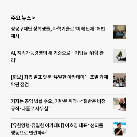
주요 뉴스 >
정몽구재단 장학생들, 과학기술로 ‘미래 난제’ 해법
제시
AI, 지속가능경영의 새 기준으로…기업들 ‘위험 관
리’
[화보] 최종 발표 앞둔 ‘유일한 아카데미’…조별 과제
막판 점검
커지는 공익 법률 수요, 기반은 취약…“절반은 비정
규직·나홀로 사무실”
[유한양행-유일한 아카데미] 이호영 대표 “선의를
행동으로 연결하라”