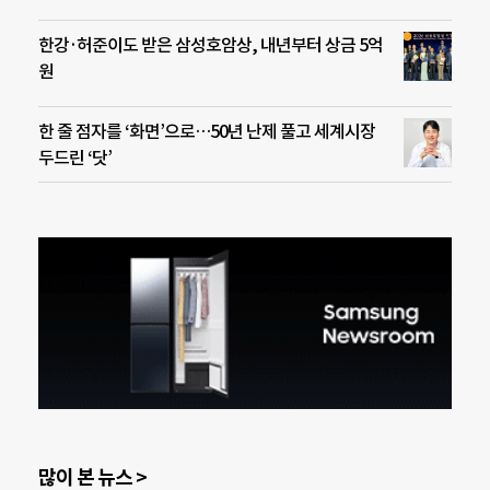
한강·허준이도 받은 삼성호암상, 내년부터 상금 5억
원
한 줄 점자를 ‘화면’으로…50년 난제 풀고 세계시장
두드린 ‘닷’
많이 본 뉴스 >