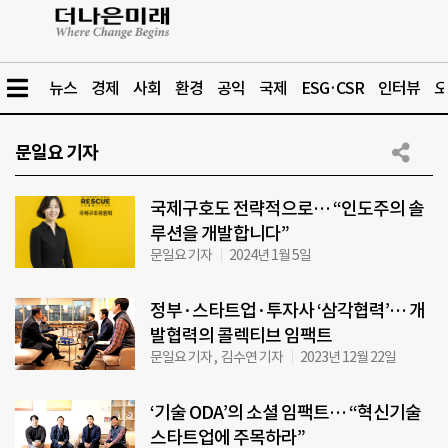
뉴스
경제
사회
환경
공익
국제
ESG·CSR
인터뷰
오
문일요 기자
국제구호도 전략적으로… “인도주의 솔
루션을 개발합니다”
문일요 기자
2024년 1월 5일
정부·스타트업·투자사 ‘삼각협력’… 개
발협력의 콜렉티브 임팩트
문일요 기자 , 김수연 기자
2023년 12월 22일
‘기술 ODA’의 소셜 임팩트… “혁신기술
스타트업에 주목하라”