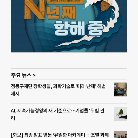
주요 뉴스 >
정몽구재단 장학생들, 과학기술로 ‘미래 난제’ 해법
제시
AI, 지속가능경영의 새 기준으로…기업들 ‘위험 관
리’
[화보] 최종 발표 앞둔 ‘유일한 아카데미’…조별 과제