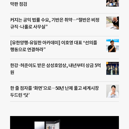
막판 점검
커지는 공익 법률 수요, 기반은 취약…“절반은 비정
규직·나홀로 사무실”
[유한양행-유일한 아카데미] 이호영 대표 “선의를
행동으로 연결하라”
한강·허준이도 받은 삼성호암상, 내년부터 상금 5억
원
한 줄 점자를 ‘화면’으로…50년 난제 풀고 세계시장
두드린 ‘닷’