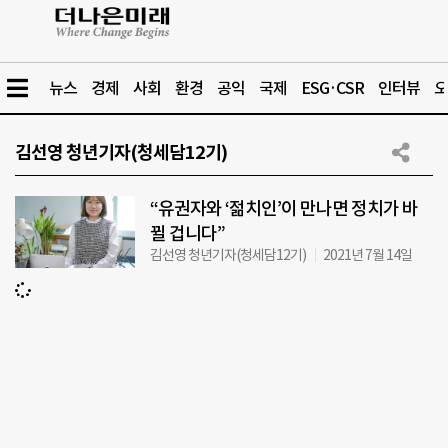
뉴스
경제
사회
환경
공익
국제
ESG·CSR
인터뷰
오
김선영 청년기자(청세담12기)
“유권자와 ‘젊치인’이 만나면 정치가 바
뀔 겁니다”
김선영 청년기자(청세담12기)
2021년 7월 14일