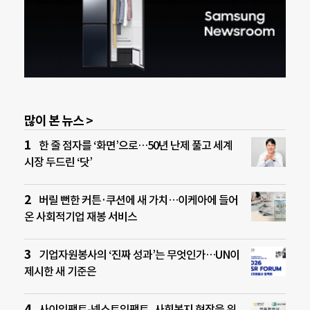
많이 본 뉴스 >
한 줄 점자를 ‘화면’으로…50년 난제 풀고 세계
시장 두드린 ‘닷’
버릴 뻔한 커튼·쿠션에 새 가치…이케아에 들어
온 사회적기업 재봉 서비스
기업자원봉사의 ‘진짜 성과’는 무엇인가…UN이
제시한 새 기준은
사이임팩트-넥스트임팩트, 사회복지 현장을 위