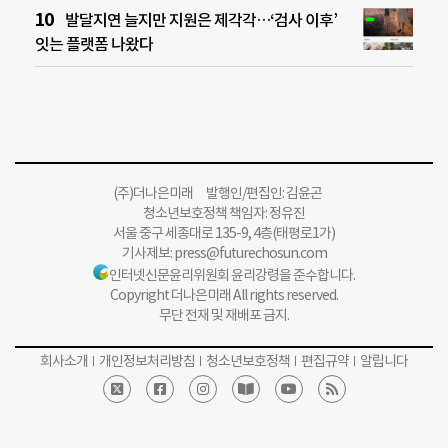
발달지연 늘지만 지원은 제각각…‘검사 이후’
잇는 플랫폼 나왔다
(주)더나은미래 발행인/편집인: 김윤곤
청소년보호정책 책임자: 정유진
서울 중구 세종대로 135-9, 4층(태평로1가)
기사제보:
press@futurechosun.com
인터넷신문윤리위원회 윤리강령을 준수합니다.
Copyright 더나은미래 All rights reserved.
무단 전재 및 재배포 금지.
회사소개
개인정보처리방침
청소년보호정책
편집규약
알립니다