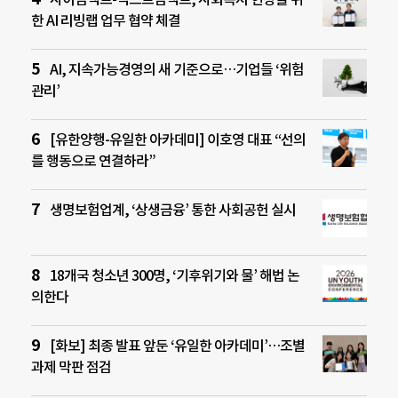
한 AI 리빙랩 업무 협약 체결
AI, 지속가능경영의 새 기준으로…기업들 ‘위험
관리’
[유한양행-유일한 아카데미] 이호영 대표 “선의
를 행동으로 연결하라”
생명보험업계, ‘상생금융’ 통한 사회공헌 실시
18개국 청소년 300명, ‘기후위기와 물’ 해법 논
의한다
[화보] 최종 발표 앞둔 ‘유일한 아카데미’…조별
과제 막판 점검