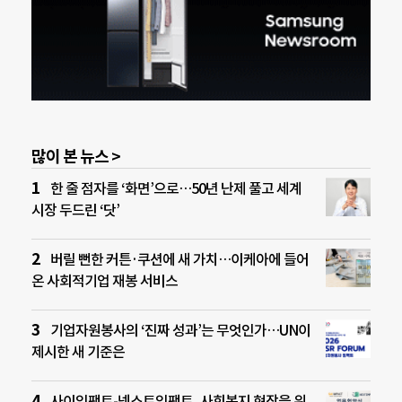
많이 본 뉴스 >
한 줄 점자를 ‘화면’으로…50년 난제 풀고 세계
시장 두드린 ‘닷’
버릴 뻔한 커튼·쿠션에 새 가치…이케아에 들어
온 사회적기업 재봉 서비스
기업자원봉사의 ‘진짜 성과’는 무엇인가…UN이
제시한 새 기준은
사이임팩트-넥스트임팩트, 사회복지 현장을 위