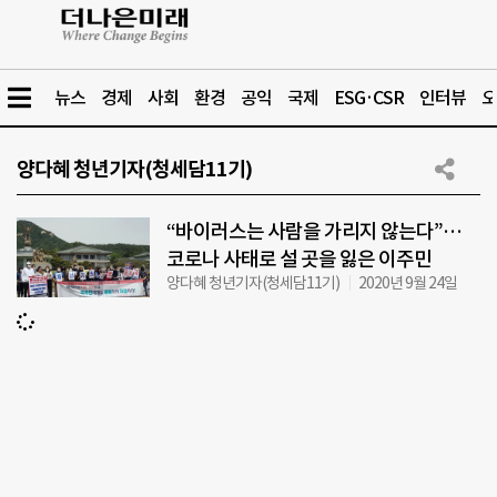
뉴스
경제
사회
환경
공익
국제
ESG·CSR
인터뷰
오
양다혜 청년기자(청세담11기)
“바이러스는 사람을 가리지 않는다”…
코로나 사태로 설 곳을 잃은 이주민
양다혜 청년기자(청세담11기)
2020년 9월 24일