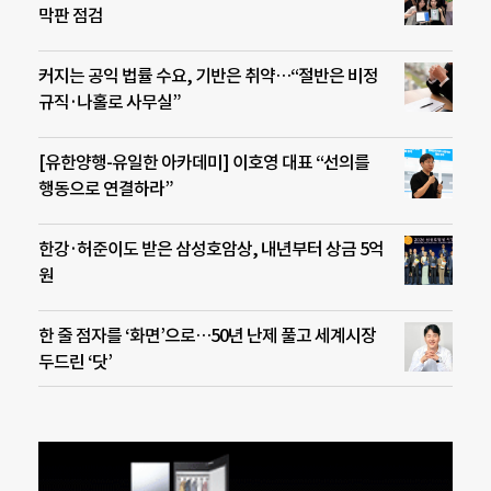
막판 점검
커지는 공익 법률 수요, 기반은 취약…“절반은 비정
규직·나홀로 사무실”
[유한양행-유일한 아카데미] 이호영 대표 “선의를
행동으로 연결하라”
한강·허준이도 받은 삼성호암상, 내년부터 상금 5억
원
한 줄 점자를 ‘화면’으로…50년 난제 풀고 세계시장
두드린 ‘닷’