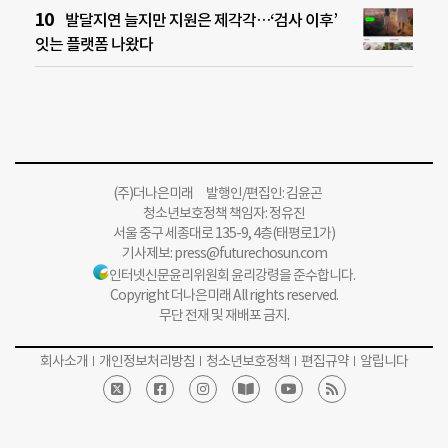
발달지연 늘지만 지원은 제각각…‘검사 이후’
잇는 플랫폼 나왔다
(주)더나은미래 발행인/편집인: 김윤곤
청소년보호정책 책임자: 정유진
서울 중구 세종대로 135-9, 4층(태평로1가)
기사제보:
press@futurechosun.com
인터넷신문윤리위원회 윤리강령을 준수합니다.
Copyright 더나은미래 All rights reserved.
무단 전재 및 재배포 금지.
회사소개
개인정보처리방침
청소년보호정책
편집규약
알립니다