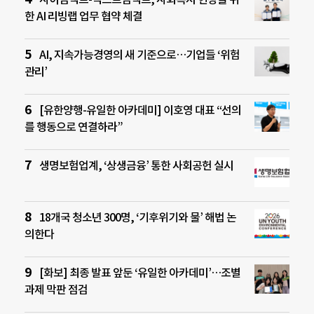
한 AI 리빙랩 업무 협약 체결
AI, 지속가능경영의 새 기준으로…기업들 ‘위험
관리’
[유한양행-유일한 아카데미] 이호영 대표 “선의
를 행동으로 연결하라”
생명보험업계, ‘상생금융’ 통한 사회공헌 실시
18개국 청소년 300명, ‘기후위기와 물’ 해법 논
의한다
[화보] 최종 발표 앞둔 ‘유일한 아카데미’…조별
과제 막판 점검