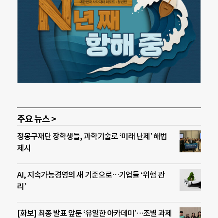
주요 뉴스 >
정몽구재단 장학생들, 과학기술로 ‘미래 난제’ 해법
제시
AI, 지속가능경영의 새 기준으로…기업들 ‘위험 관
리’
[화보] 최종 발표 앞둔 ‘유일한 아카데미’…조별 과제