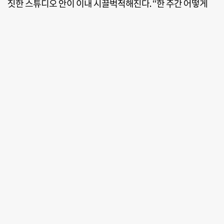
짓한 스튜디오 안이 이내 시끌벅적해진다. “한 주간 어떻게
지냈느냐”는 안부 인사에 가수 션이 먼저 입을 연다. “얼마 전
에 루게릭병 요양병원 건립을 위해 승일희망재단과 희망콘서
트를 열었는데, 힙합하는 친구들이 100% 재능기부로 무대를
꾸몄어요. 2000명이 스탠딩 공연장을 가득 메워 분위기가 뜨
거웠습니다.” “힙합과 기부? 다소 안 어울리는 조합인데 괜찮
았나요?” 다른 출연진의 질문에 션이 어깨를 으쓱해 보이며
“내가 하면 다 기부가 된다”는 뼈 있는 농담을 던진다. 짤막한
안부가 오가고, 본격적인 입담 경쟁이 시작된다. 방송 대본은
굵은 글자로 듬성듬성 채워진 A4 네 장뿐. 1시간 동안 진행되
는 방송 분량은 오롯이 출연진 6명의 재치와 유머로 채워진
다. 지난 24일 밤 9시 서울 마포구 웰빙센터. 국내 최초 기부 팟
캐스트(다운로드 방송) ‘기부스(즐겁게 기부하는 사람들)’의
녹음 현장이다.