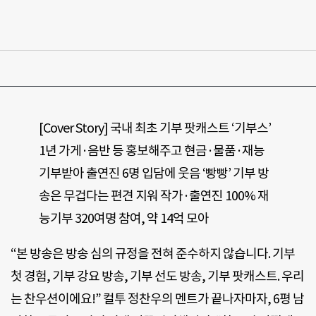
[Cover Story] 국내 최초 기부 팟캐스트 ‘기부스’
1년 가게·음반 등 홍보해주고 현금·물품·재능
기부받아 출연진 6명 입담에 웃음 ‘빵빵’ 기부 방
송은 무겁다는 편견 지워 작가·출연진 100% 재
능기부 320여명 참여, 약 14억 모아
“본 방송은 방송 심의 규정을 전혀 준수하지 않습니다. 기부
첫 경험, 기부 강요 방송, 기부 선도 방송, 기부 팟캐스트. 우리
는 찬우션이에요!” 컬투 정찬우의 멘트가 끝나자마자, 6평 남