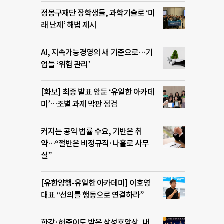
정몽구재단 장학생들, 과학기술로 ‘미
래 난제’ 해법 제시
AI, 지속가능경영의 새 기준으로…기
업들 ‘위험 관리’
[화보] 최종 발표 앞둔 ‘유일한 아카데
미’…조별 과제 막판 점검
커지는 공익 법률 수요, 기반은 취
약…“절반은 비정규직·나홀로 사무
실”
[유한양행-유일한 아카데미] 이호영
대표 “선의를 행동으로 연결하라”
한강·허준이도 받은 삼성호암상, 내