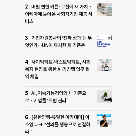
버릴 뻔한 커튼·쿠션에 새 가치…
이케아에 들어온 사회적기업 재봉 서
비스
기업자원봉사의 ‘진짜 성과’는 무
엇인가…UN이 제시한 새 기준은
사이임팩트-넥스트임팩트, 사회
복지 현장을 위한 AI 리빙랩 업무 협
약 체결
AI, 지속가능경영의 새 기준으
로…기업들 ‘위험 관리’
[유한양행-유일한 아카데미] 이
호영 대표 “선의를 행동으로 연결하
라”