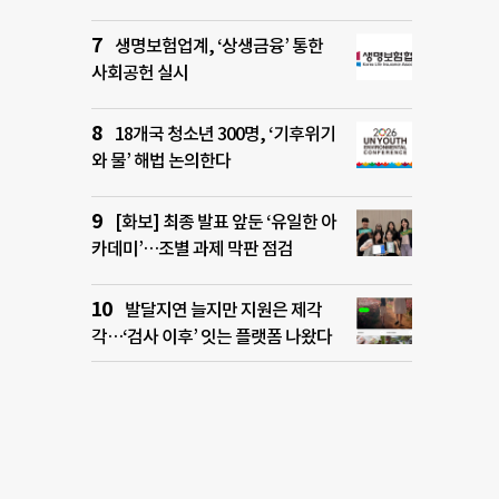
생명보험업계, ‘상생금융’ 통한
사회공헌 실시
18개국 청소년 300명, ‘기후위기
와 물’ 해법 논의한다
[화보] 최종 발표 앞둔 ‘유일한 아
카데미’…조별 과제 막판 점검
발달지연 늘지만 지원은 제각
각…‘검사 이후’ 잇는 플랫폼 나왔다