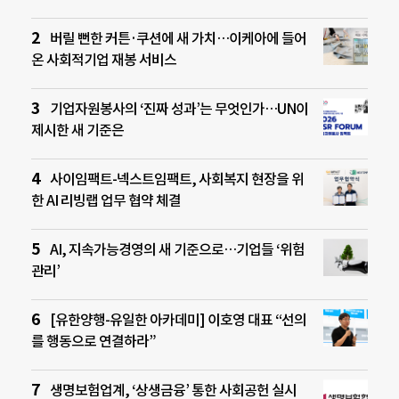
버릴 뻔한 커튼·쿠션에 새 가치…이케아에 들어
온 사회적기업 재봉 서비스
기업자원봉사의 ‘진짜 성과’는 무엇인가…UN이
제시한 새 기준은
사이임팩트-넥스트임팩트, 사회복지 현장을 위
한 AI 리빙랩 업무 협약 체결
AI, 지속가능경영의 새 기준으로…기업들 ‘위험
관리’
[유한양행-유일한 아카데미] 이호영 대표 “선의
를 행동으로 연결하라”
생명보험업계, ‘상생금융’ 통한 사회공헌 실시