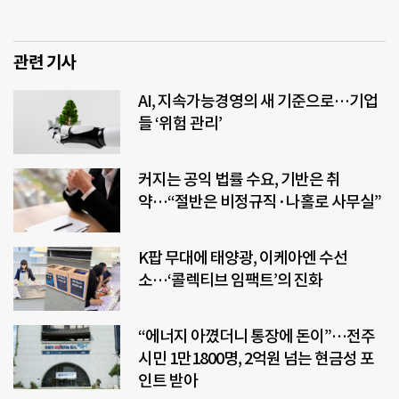
관련 기사
AI, 지속가능경영의 새 기준으로…기업
들 ‘위험 관리’
커지는 공익 법률 수요, 기반은 취
약…“절반은 비정규직·나홀로 사무실”
K팝 무대에 태양광, 이케아엔 수선
소…‘콜렉티브 임팩트’의 진화
“에너지 아꼈더니 통장에 돈이”…전주
시민 1만1800명, 2억원 넘는 현금성 포
인트 받아