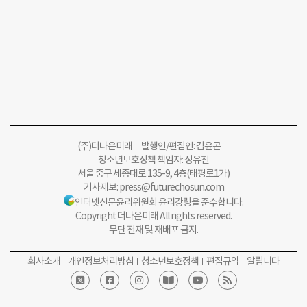
(주)더나은미래 발행인/편집인: 김윤곤
청소년보호정책 책임자: 정유진
서울 중구 세종대로 135-9, 4층(태평로1가)
기사제보:
press@futurechosun.com
인터넷신문윤리위원회 윤리강령을 준수합니다.
Copyright 더나은미래 All rights reserved.
무단 전재 및 재배포 금지.
회사소개
개인정보처리방침
청소년보호정책
편집규약
알립니다