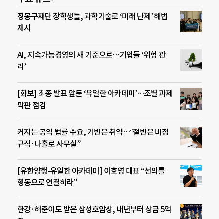
정몽구재단 장학생들, 과학기술로 ‘미래 난제’ 해법
제시
AI, 지속가능경영의 새 기준으로…기업들 ‘위험 관
리’
[화보] 최종 발표 앞둔 ‘유일한 아카데미’…조별 과제
막판 점검
커지는 공익 법률 수요, 기반은 취약…“절반은 비정
규직·나홀로 사무실”
[유한양행-유일한 아카데미] 이호영 대표 “선의를
행동으로 연결하라”
한강·허준이도 받은 삼성호암상, 내년부터 상금 5억