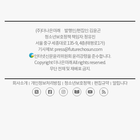
(주)더나은미래 발행인/편집인: 김윤곤
청소년보호정책 책임자: 정유진
서울 중구 세종대로 135-9, 4층(태평로1가)
기사제보:
press@futurechosun.com
인터넷신문윤리위원회 윤리강령을 준수합니다.
Copyright 더나은미래 All rights reserved.
무단 전재 및 재배포 금지.
회사소개
개인정보처리방침
청소년보호정책
편집규약
알립니다