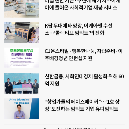
버릴 뻔한 커튼·쿠션에 새 가치…이케
아에 들어온 사회적기업 재봉 서비스
K팝 무대에 태양광, 이케아엔 수선
소…‘콜렉티브 임팩트’의 진화
CJ온스타일·행복한나눔, 자립준비·이
주배경청년 인턴십 지원
신한금융, 사회연대경제 활성화 위해 60
억 지원
“창업가들의 페이스메이커”…‘1호 상
장’ 도전하는 임팩트 기업 유디임팩트