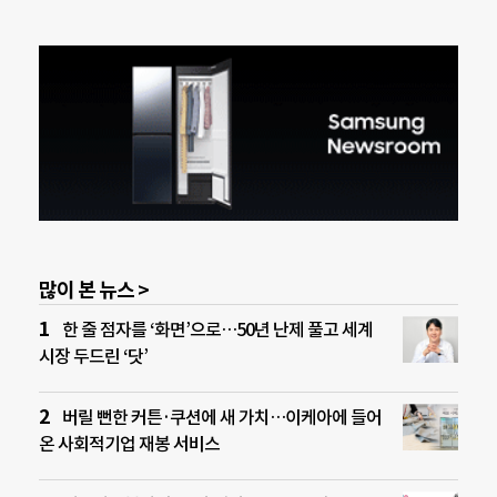
많이 본 뉴스 >
한 줄 점자를 ‘화면’으로…50년 난제 풀고 세계
시장 두드린 ‘닷’
버릴 뻔한 커튼·쿠션에 새 가치…이케아에 들어
온 사회적기업 재봉 서비스