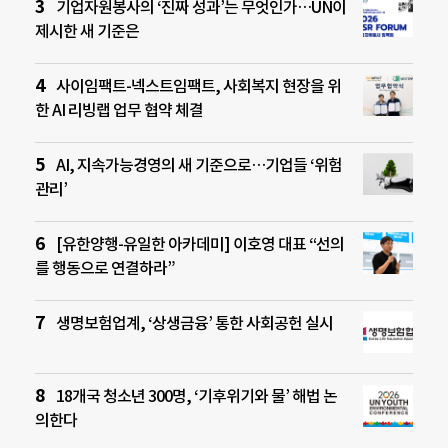
기업자원봉사의 ‘진짜 성과’는 무엇인가…UN이
제시한 새 기준은
사이임팩트-넥스트임팩트, 사회복지 현장을 위
한 AI 리빙랩 업무 협약 체결
AI, 지속가능경영의 새 기준으로…기업들 ‘위험
관리’
[유한양행-유일한 아카데미] 이호영 대표 “선의
를 행동으로 연결하라”
생명보험업계, ‘상생금융’ 통한 사회공헌 실시
18개국 청소년 300명, ‘기후위기와 물’ 해법 논
의한다