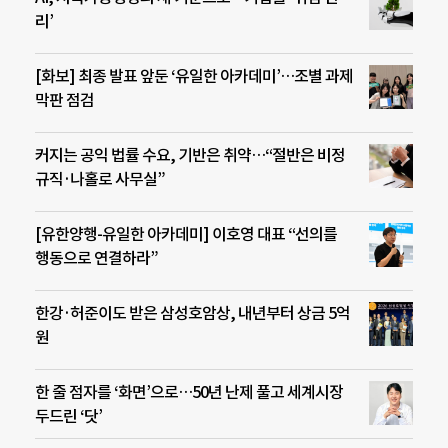
리’
[화보] 최종 발표 앞둔 ‘유일한 아카데미’…조별 과제
막판 점검
커지는 공익 법률 수요, 기반은 취약…“절반은 비정
규직·나홀로 사무실”
[유한양행-유일한 아카데미] 이호영 대표 “선의를
행동으로 연결하라”
한강·허준이도 받은 삼성호암상, 내년부터 상금 5억
원
한 줄 점자를 ‘화면’으로…50년 난제 풀고 세계시장
두드린 ‘닷’