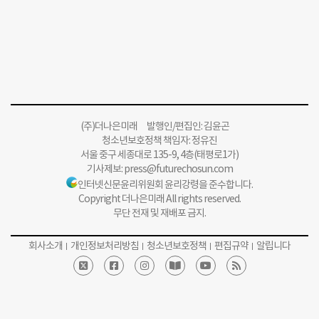
(주)더나은미래 발행인/편집인: 김윤곤
청소년보호정책 책임자: 정유진
서울 중구 세종대로 135-9, 4층(태평로1가)
기사제보:
press@futurechosun.com
인터넷신문윤리위원회 윤리강령을 준수합니다.
Copyright 더나은미래 All rights reserved.
무단 전재 및 재배포 금지.
회사소개
개인정보처리방침
청소년보호정책
편집규약
알립니다