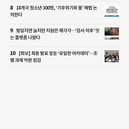
18개국 청소년 300명, ‘기후위기와 물’ 해법 논
의한다
발달지연 늘지만 지원은 제각각…‘검사 이후’ 잇
는 플랫폼 나왔다
[화보] 최종 발표 앞둔 ‘유일한 아카데미’…조
별 과제 막판 점검