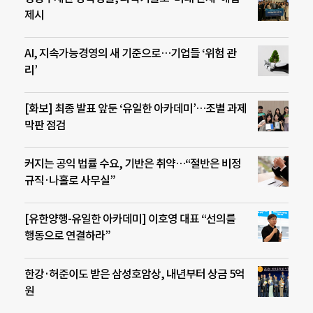
제시
AI, 지속가능경영의 새 기준으로…기업들 ‘위험 관
리’
[화보] 최종 발표 앞둔 ‘유일한 아카데미’…조별 과제
막판 점검
커지는 공익 법률 수요, 기반은 취약…“절반은 비정
규직·나홀로 사무실”
[유한양행-유일한 아카데미] 이호영 대표 “선의를
행동으로 연결하라”
한강·허준이도 받은 삼성호암상, 내년부터 상금 5억
원