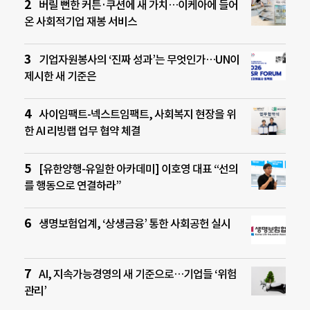
버릴 뻔한 커튼·쿠션에 새 가치…이케아에 들어
온 사회적기업 재봉 서비스
기업자원봉사의 ‘진짜 성과’는 무엇인가…UN이
제시한 새 기준은
사이임팩트-넥스트임팩트, 사회복지 현장을 위
한 AI 리빙랩 업무 협약 체결
[유한양행-유일한 아카데미] 이호영 대표 “선의
를 행동으로 연결하라”
생명보험업계, ‘상생금융’ 통한 사회공헌 실시
AI, 지속가능경영의 새 기준으로…기업들 ‘위험
관리’