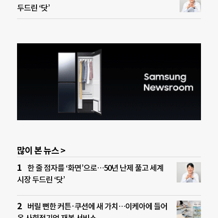
두드린 ‘닷’
많이 본 뉴스 >
한 줄 점자를 ‘화면’으로…50년 난제 풀고 세계
시장 두드린 ‘닷’
버릴 뻔한 커튼·쿠션에 새 가치…이케아에 들어
온 사회적기업 재봉 서비스