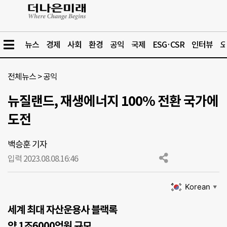
뉴스
경제
사회
환경
공익
국제
ESG·CSR
인터뷰
오
전체뉴스
>
공익
뉴질랜드, 재생에너지 100% 전환 국가에
도전
백승훈 기자
입력 2023.08.08.
16:46
Korean
▼
세계 최대 자산운용사 블랙록
약 1조6000억원 규모