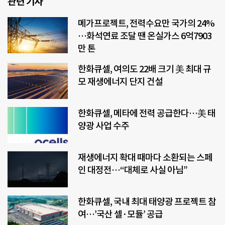
관련 기사
메가프로젝트, 전력수요만 국가의 24%
…화석연료 조달 땐 온실가스 6억7903
만 톤
한화큐셀, 여의도 22배 크기 美 최대 규
모 재생에너지 단지 건설
한화큐셀, 메타에 전력 공급한다…美 태
양광 사업 수주
재생에너지 확대 때마다 소환되는 스페
인 대정전…“대체로 사실 아님”
한화큐셀, 국내 최대 태양광 프로젝트 참
여…’국산 셀·모듈’ 공급