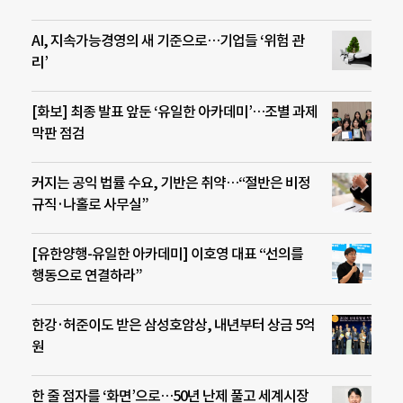
AI, 지속가능경영의 새 기준으로…기업들 ‘위험 관
리’
[화보] 최종 발표 앞둔 ‘유일한 아카데미’…조별 과제
막판 점검
커지는 공익 법률 수요, 기반은 취약…“절반은 비정
규직·나홀로 사무실”
[유한양행-유일한 아카데미] 이호영 대표 “선의를
행동으로 연결하라”
한강·허준이도 받은 삼성호암상, 내년부터 상금 5억
원
한 줄 점자를 ‘화면’으로…50년 난제 풀고 세계시장