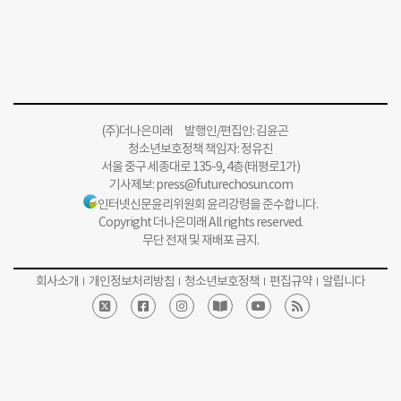
(주)더나은미래 발행인/편집인: 김윤곤
청소년보호정책 책임자: 정유진
서울 중구 세종대로 135-9, 4층(태평로1가)
기사제보:
press@futurechosun.com
인터넷신문윤리위원회 윤리강령을 준수합니다.
Copyright 더나은미래 All rights reserved.
무단 전재 및 재배포 금지.
회사소개
개인정보처리방침
청소년보호정책
편집규약
알립니다