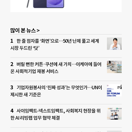
많이 본 뉴스 >
한 줄 점자를 ‘화면’으로…50년 난제 풀고 세계
시장 두드린 ‘닷’
버릴 뻔한 커튼·쿠션에 새 가치…이케아에 들어
온 사회적기업 재봉 서비스
기업자원봉사의 ‘진짜 성과’는 무엇인가…UN이
제시한 새 기준은
사이임팩트-넥스트임팩트, 사회복지 현장을 위
한 AI 리빙랩 업무 협약 체결