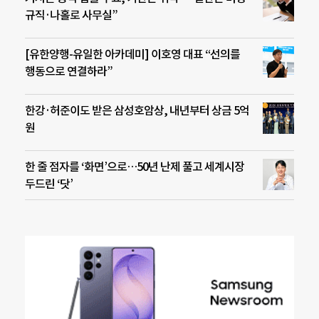
규직·나홀로 사무실”
[유한양행-유일한 아카데미] 이호영 대표 “선의를
행동으로 연결하라”
한강·허준이도 받은 삼성호암상, 내년부터 상금 5억
원
한 줄 점자를 ‘화면’으로…50년 난제 풀고 세계시장
두드린 ‘닷’