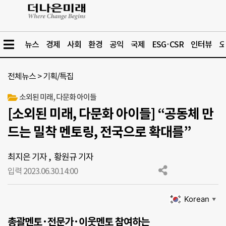
뉴스
경제
사회
환경
공익
국제
ESG·CSR
인터뷰
오
전체뉴스
>
기획/특집
소외된 미래, 다문화 아이들
[소외된 미래, 다문화 아이들] “공동체 만
드는 밀착 멘토링, 전국으로 확대를”
최지은 기자
,
황원규 기자
입력 2023.06.30.
14:00
Korean
▼
총괄멘토·전문가·이웃멘토 참여하는