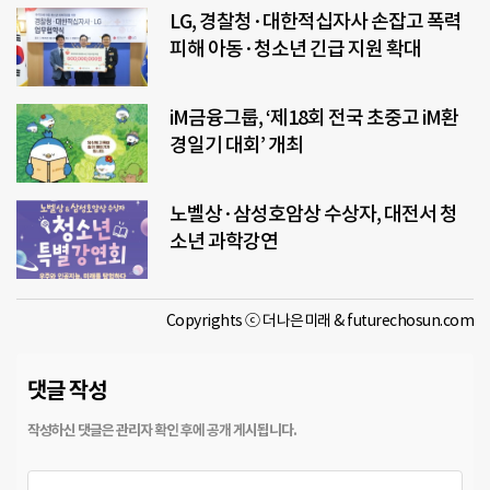
LG, 경찰청·대한적십자사 손잡고 폭력
피해 아동·청소년 긴급 지원 확대
iM금융그룹, ‘제18회 전국 초중고 iM환
경일기 대회’ 개최
노벨상·삼성호암상 수상자, 대전서 청
소년 과학강연
Copyrights ⓒ 더나은미래 & futurechosun.com
댓글 작성