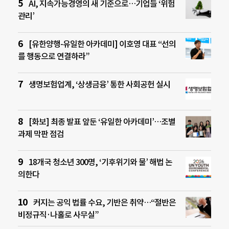
AI, 지속가능경영의 새 기준으로…기업들 ‘위험
관리’
[유한양행-유일한 아카데미] 이호영 대표 “선의
를 행동으로 연결하라”
생명보험업계, ‘상생금융’ 통한 사회공헌 실시
[화보] 최종 발표 앞둔 ‘유일한 아카데미’…조별
과제 막판 점검
18개국 청소년 300명, ‘기후위기와 물’ 해법 논
의한다
커지는 공익 법률 수요, 기반은 취약…“절반은
비정규직·나홀로 사무실”