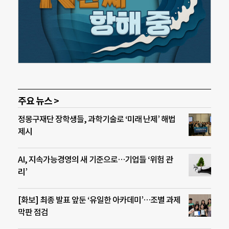
주요 뉴스 >
정몽구재단 장학생들, 과학기술로 ‘미래 난제’ 해법
제시
AI, 지속가능경영의 새 기준으로…기업들 ‘위험 관
리’
[화보] 최종 발표 앞둔 ‘유일한 아카데미’…조별 과제
막판 점검