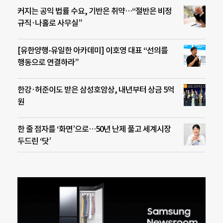
커지는 공익 법률 수요, 기반은 취약…“절반은 비정
규직·나홀로 사무실”
[유한양행-유일한 아카데미] 이호영 대표 “선의를
행동으로 연결하라”
한강·허준이도 받은 삼성호암상, 내년부터 상금 5억
원
한 줄 점자를 ‘화면’으로…50년 난제 풀고 세계시장
두드린 ‘닷’