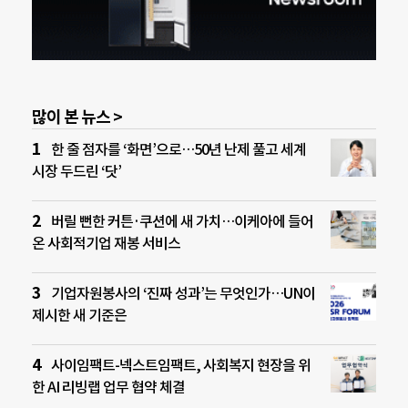
많이 본 뉴스 >
한 줄 점자를 ‘화면’으로…50년 난제 풀고 세계
시장 두드린 ‘닷’
버릴 뻔한 커튼·쿠션에 새 가치…이케아에 들어
온 사회적기업 재봉 서비스
기업자원봉사의 ‘진짜 성과’는 무엇인가…UN이
제시한 새 기준은
사이임팩트-넥스트임팩트, 사회복지 현장을 위
한 AI 리빙랩 업무 협약 체결