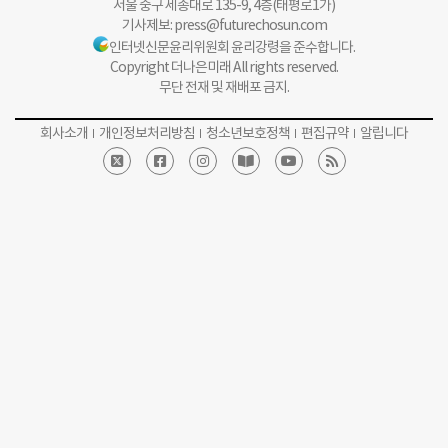
서울 중구 세종대로 135-9, 4층(태평로1가)
기사제보:
press@futurechosun.com
인터넷신문윤리위원회 윤리강령을 준수합니다.
Copyright 더나은미래 All rights reserved.
무단 전재 및 재배포 금지.
회사소개
개인정보처리방침
청소년보호정책
편집규약
알립니다