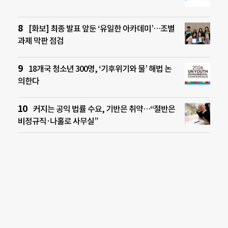
[화보] 최종 발표 앞둔 ‘유일한 아카데미’…조별
과제 막판 점검
18개국 청소년 300명, ‘기후위기와 물’ 해법 논
의한다
커지는 공익 법률 수요, 기반은 취약…“절반은
비정규직·나홀로 사무실”