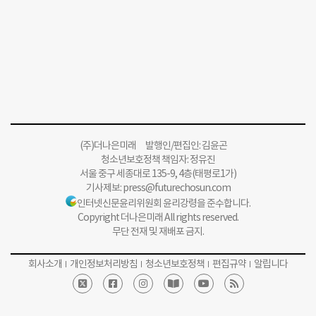
(주)더나은미래 발행인/편집인: 김윤곤
청소년보호정책 책임자: 정유진
서울 중구 세종대로 135-9, 4층(태평로1가)
기사제보:
press@futurechosun.com
인터넷신문윤리위원회 윤리강령을 준수합니다.
Copyright 더나은미래 All rights reserved.
무단 전재 및 재배포 금지.
회사소개
개인정보처리방침
청소년보호정책
편집규약
알립니다