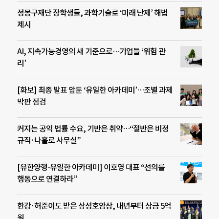
정몽구재단 장학생들, 과학기술로 ‘미래 난제’ 해법
제시
AI, 지속가능경영의 새 기준으로…기업들 ‘위험 관
리’
[화보] 최종 발표 앞둔 ‘유일한 아카데미’…조별 과제
막판 점검
커지는 공익 법률 수요, 기반은 취약…“절반은 비정
규직·나홀로 사무실”
[유한양행-유일한 아카데미] 이호영 대표 “선의를
행동으로 연결하라”
한강·허준이도 받은 삼성호암상, 내년부터 상금 5억
원