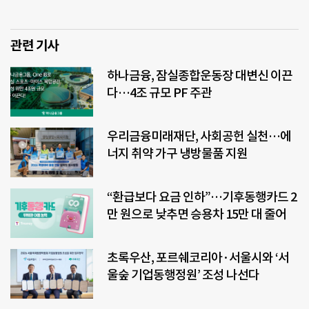
관련 기사
하나금융, 잠실종합운동장 대변신 이끈
다…4조 규모 PF 주관
우리금융미래재단, 사회공헌 실천…에
너지 취약 가구 냉방물품 지원
“환급보다 요금 인하”…기후동행카드 2
만 원으로 낮추면 승용차 15만 대 줄어
초록우산, 포르쉐코리아·서울시와 ‘서
울숲 기업동행정원’ 조성 나선다