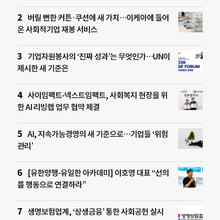
버릴 뻔한 커튼·쿠션에 새 가치…이케아에 들어
온 사회적기업 재봉 서비스
기업자원봉사의 ‘진짜 성과’는 무엇인가…UN이
제시한 새 기준은
사이임팩트-넥스트임팩트, 사회복지 현장을 위
한 AI 리빙랩 업무 협약 체결
AI, 지속가능경영의 새 기준으로…기업들 ‘위험
관리’
[유한양행-유일한 아카데미] 이호영 대표 “선의
를 행동으로 연결하라”
생명보험업계, ‘상생금융’ 통한 사회공헌 실시