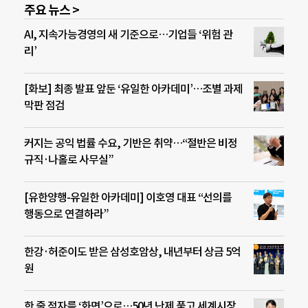
주요 뉴스 >
AI, 지속가능경영의 새 기준으로…기업들 ‘위험 관
리’
[화보] 최종 발표 앞둔 ‘유일한 아카데미’…조별 과제
막판 점검
커지는 공익 법률 수요, 기반은 취약…“절반은 비정
규직·나홀로 사무실”
[유한양행-유일한 아카데미] 이호영 대표 “선의를
행동으로 연결하라”
한강·허준이도 받은 삼성호암상, 내년부터 상금 5억
원
한 줄 점자를 ‘화면’으로…50년 난제 풀고 세계시장