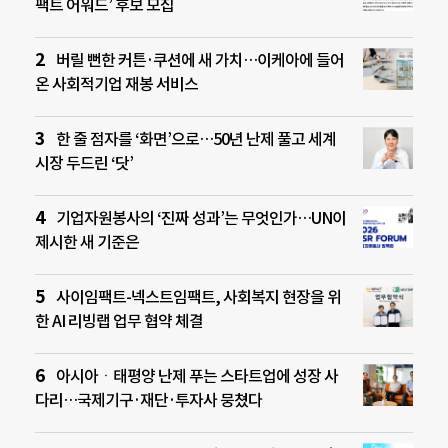
팩트 어워드’ 후보 모집
버릴 뻔한 커튼·쿠션에 새 가치…이케아에 들어
온 사회적기업 재봉 서비스
한 줄 점자를 ‘화면’으로…50년 난제 풀고 세계
시장 두드린 ‘닷’
기업자원봉사의 ‘진짜 성과’는 무엇인가…UN이
제시한 새 기준은
사이임팩트-넥스트임팩트, 사회복지 현장을 위
한 AI 리빙랩 업무 협약 체결
아시아ㆍ태평양 난제 푸는 스타트업에 성장 사
다리…국제기구·재단·투자사 뭉쳤다