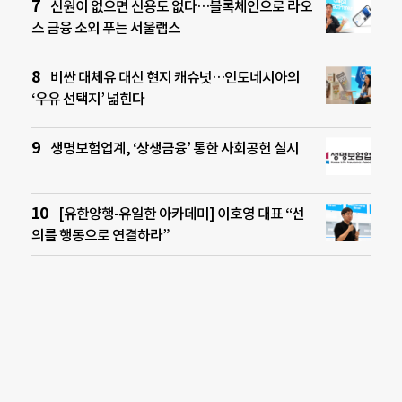
신원이 없으면 신용도 없다…블록체인으로 라오
스 금융 소외 푸는 서울랩스
비싼 대체유 대신 현지 캐슈넛…인도네시아의
‘우유 선택지’ 넓힌다
생명보험업계, ‘상생금융’ 통한 사회공헌 실시
[유한양행-유일한 아카데미] 이호영 대표 “선
의를 행동으로 연결하라”