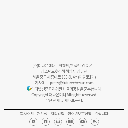
(주)더나은미래 발행인/편집인: 김윤곤
청소년보호정책 책임자: 정유진
서울 중구 세종대로 135-9, 4층(태평로1가)
기사제보:
press@futurechosun.com
인터넷신문윤리위원회 윤리강령을 준수합니다.
Copyright 더나은미래 All rights reserved.
무단 전재 및 재배포 금지.
회사소개
개인정보처리방침
청소년보호정책
알립니다