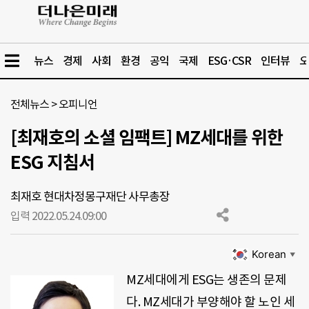
뉴스
경제
사회
환경
공익
국제
ESG·CSR
인터뷰
오
전체뉴스
>
오피니언
[최재호의 소셜 임팩트] MZ세대를 위한
ESG 지침서
최재호 현대차정몽구재단 사무총장
입력 2022.05.24.
09:00
Korean
▼
MZ세대에게 ESG는 생존의 문제
다. MZ세대가 부양해야 할 노인 세