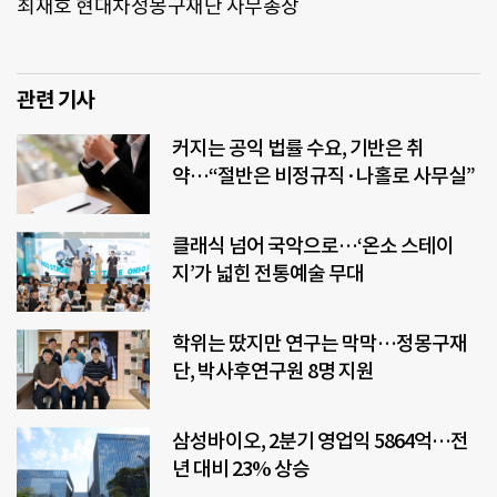
최재호 현대차정몽구재단 사무총장
관련 기사
커지는 공익 법률 수요, 기반은 취
약…“절반은 비정규직·나홀로 사무실”
클래식 넘어 국악으로…‘온소 스테이
지’가 넓힌 전통예술 무대
학위는 땄지만 연구는 막막…정몽구재
단, 박사후연구원 8명 지원
삼성바이오, 2분기 영업익 5864억…전
년 대비 23% 상승