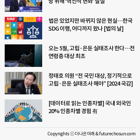
방 위해 ‘혁신적 변화’ 절실
법은 있었지만 바뀌지 않은 현실…한국
SDG 이행, 어디까지 왔나 [법의 날]
오는 5월, 고립·은둔 실태조사 한다…전
연령층 대상 최초
정태호 의원 “전 국민 대상, 정기적으로
고립·은둔 실태조사 해야” [2024 국감]
[데이터로 읽는 인종차별] 국내 외국인
20% 인종차별 경험 有
Copyrights ⓒ 더나은미래 & futurechosun.com