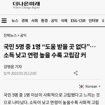
뉴스
경제
사회
환경
공익
국제
ESG·CSR
인터뷰
오
전체뉴스
>
공익
국민 5명 중 1명 “도움 받을 곳 없다”…
소득 낮고 연령 높을 수록 고립감 커
강명윤 기자
입력 2022.03.25.
12:05
Korean
▼
국민 5명 중 1명 이상이 사회적으로 고립됐다고 느끼는 것
으로 나타났다. 소득이 낮고 연령이 높을수록 사회적 고립