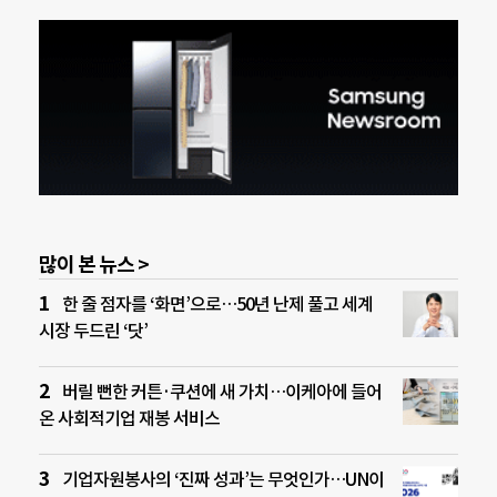
많이 본 뉴스 >
한 줄 점자를 ‘화면’으로…50년 난제 풀고 세계
시장 두드린 ‘닷’
버릴 뻔한 커튼·쿠션에 새 가치…이케아에 들어
온 사회적기업 재봉 서비스
기업자원봉사의 ‘진짜 성과’는 무엇인가…UN이