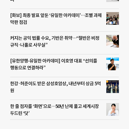
[화보] 최종 발표 앞둔 ‘유일한 아카데미’…조별 과제
막판 점검
커지는 공익 법률 수요, 기반은 취약…“절반은 비정
규직·나홀로 사무실”
[유한양행-유일한 아카데미] 이호영 대표 “선의를
행동으로 연결하라”
한강·허준이도 받은 삼성호암상, 내년부터 상금 5억
원
한 줄 점자를 ‘화면’으로…50년 난제 풀고 세계시장
두드린 ‘닷’