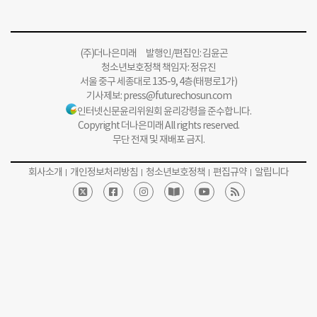
(주)더나은미래 발행인/편집인: 김윤곤
청소년보호정책 책임자: 정유진
서울 중구 세종대로 135-9, 4층(태평로1가)
기사제보:
press@futurechosun.com
인터넷신문윤리위원회 윤리강령을 준수합니다.
Copyright 더나은미래 All rights reserved.
무단 전재 및 재배포 금지.
회사소개
개인정보처리방침
청소년보호정책
편집규약
알립니다