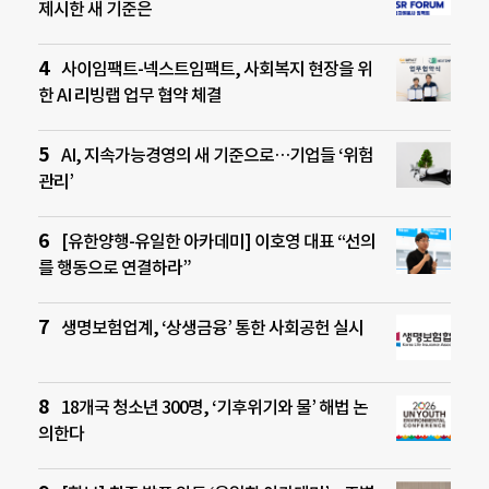
제시한 새 기준은
사이임팩트-넥스트임팩트, 사회복지 현장을 위
한 AI 리빙랩 업무 협약 체결
AI, 지속가능경영의 새 기준으로…기업들 ‘위험
관리’
[유한양행-유일한 아카데미] 이호영 대표 “선의
를 행동으로 연결하라”
생명보험업계, ‘상생금융’ 통한 사회공헌 실시
18개국 청소년 300명, ‘기후위기와 물’ 해법 논
의한다