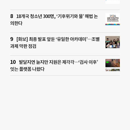
18개국 청소년 300명, ‘기후위기와 물’ 해법 논
의한다
[화보] 최종 발표 앞둔 ‘유일한 아카데미’…조별
과제 막판 점검
발달지연 늘지만 지원은 제각각…‘검사 이후’
잇는 플랫폼 나왔다