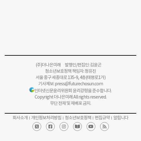
(주)더나은미래 발행인/편집인: 김윤곤
청소년보호정책 책임자: 정유진
서울 중구 세종대로 135-9, 4층(태평로1가)
기사제보:
press@futurechosun.com
인터넷신문윤리위원회 윤리강령을 준수합니다.
Copyright 더나은미래 All rights reserved.
무단 전재 및 재배포 금지.
회사소개
개인정보처리방침
청소년보호정책
편집규약
알립니다