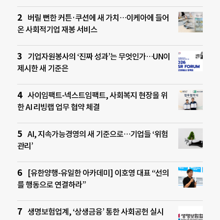
버릴 뻔한 커튼·쿠션에 새 가치…이케아에 들어
온 사회적기업 재봉 서비스
기업자원봉사의 ‘진짜 성과’는 무엇인가…UN이
제시한 새 기준은
사이임팩트-넥스트임팩트, 사회복지 현장을 위
한 AI 리빙랩 업무 협약 체결
AI, 지속가능경영의 새 기준으로…기업들 ‘위험
관리’
[유한양행-유일한 아카데미] 이호영 대표 “선의
를 행동으로 연결하라”
생명보험업계, ‘상생금융’ 통한 사회공헌 실시