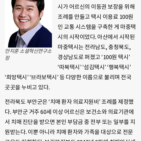
시가 어르신의 이동권 보장을 위해
조례를 만들고 택시 이용료 100원
인 교통 시스템을 구축한 게 마중택
시의 시작이었다. 아산에서 시작된
마중택시는 전라남도, 충청북도,
안지훈 소셜혁신연구소
경상남도로 퍼졌고 ‘100원 택시’
장
‘따복택시’ ‘섬김택시’ ‘행복택시’
‘희망택시’ ‘브라보택시’ 등 다양한 이름으로 불리며 전국
곳곳을 누비고 있다.
전라북도 부안군은 ‘치매 환자 의료지원비’ 조례를 제정했
다. 부안군 거주 60세 이상 어르신은 보건소와 의료기관에
서 치매 진단을 받으면 본인 부담금 중 전부 또는 일부를 지
원받는다. 이뿐 아니라 치매 환자와 가족을 대상으로 전문