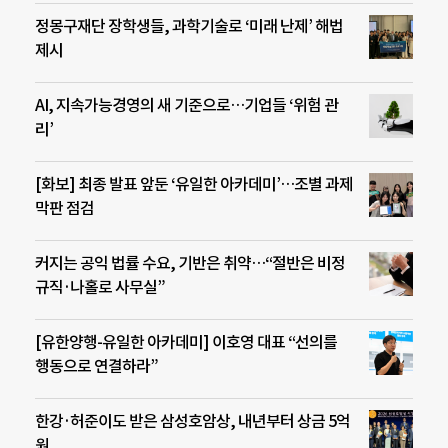
정몽구재단 장학생들, 과학기술로 ‘미래 난제’ 해법
제시
AI, 지속가능경영의 새 기준으로…기업들 ‘위험 관
리’
[화보] 최종 발표 앞둔 ‘유일한 아카데미’…조별 과제
막판 점검
커지는 공익 법률 수요, 기반은 취약…“절반은 비정
규직·나홀로 사무실”
[유한양행-유일한 아카데미] 이호영 대표 “선의를
행동으로 연결하라”
한강·허준이도 받은 삼성호암상, 내년부터 상금 5억
원