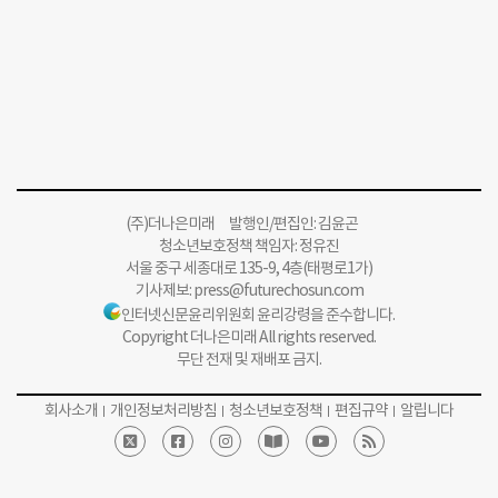
(주)더나은미래 발행인/편집인: 김윤곤
청소년보호정책 책임자: 정유진
서울 중구 세종대로 135-9, 4층(태평로1가)
기사제보:
press@futurechosun.com
인터넷신문윤리위원회 윤리강령을 준수합니다.
Copyright 더나은미래 All rights reserved.
무단 전재 및 재배포 금지.
회사소개
개인정보처리방침
청소년보호정책
편집규약
알립니다