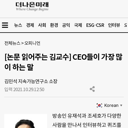
뉴스
경제
사회
환경
공익
국제
ESG·CSR
인터뷰
오
전체뉴스
>
오피니언
[논문 읽어주는 김교수] CEO들이 가장 많
이 하는 말
김민석 지속가능연구소 소장
입력 2021.10.29.
12:50
Korean
▼
방송인 유재석과 조세호가 다양한
사람을 만나서 인터뷰하고 퀴즈를