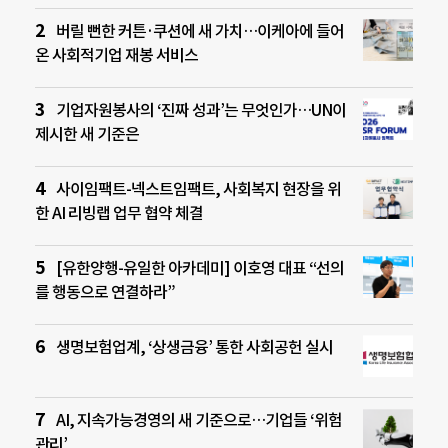
버릴 뻔한 커튼·쿠션에 새 가치…이케아에 들어
온 사회적기업 재봉 서비스
기업자원봉사의 ‘진짜 성과’는 무엇인가…UN이
제시한 새 기준은
사이임팩트-넥스트임팩트, 사회복지 현장을 위
한 AI 리빙랩 업무 협약 체결
[유한양행-유일한 아카데미] 이호영 대표 “선의
를 행동으로 연결하라”
생명보험업계, ‘상생금융’ 통한 사회공헌 실시
AI, 지속가능경영의 새 기준으로…기업들 ‘위험
관리’