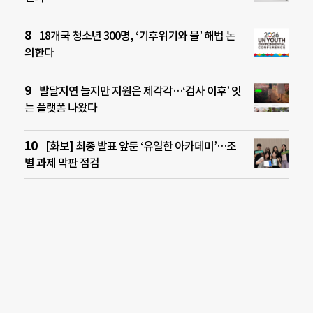
18개국 청소년 300명, ‘기후위기와 물’ 해법 논
의한다
발달지연 늘지만 지원은 제각각…‘검사 이후’ 잇
는 플랫폼 나왔다
[화보] 최종 발표 앞둔 ‘유일한 아카데미’…조
별 과제 막판 점검