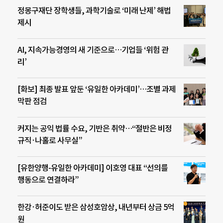
정몽구재단 장학생들, 과학기술로 ‘미래 난제’ 해법
제시
AI, 지속가능경영의 새 기준으로…기업들 ‘위험 관
리’
[화보] 최종 발표 앞둔 ‘유일한 아카데미’…조별 과제
막판 점검
커지는 공익 법률 수요, 기반은 취약…“절반은 비정
규직·나홀로 사무실”
[유한양행-유일한 아카데미] 이호영 대표 “선의를
행동으로 연결하라”
한강·허준이도 받은 삼성호암상, 내년부터 상금 5억
원