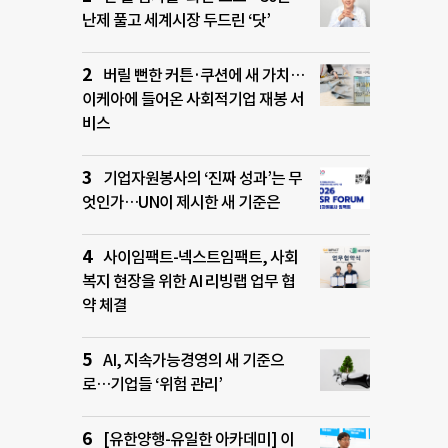
난제 풀고 세계시장 두드린 ‘닷’
버릴 뻔한 커튼·쿠션에 새 가치…
이케아에 들어온 사회적기업 재봉 서
비스
기업자원봉사의 ‘진짜 성과’는 무
엇인가…UN이 제시한 새 기준은
사이임팩트-넥스트임팩트, 사회
복지 현장을 위한 AI 리빙랩 업무 협
약 체결
AI, 지속가능경영의 새 기준으
로…기업들 ‘위험 관리’
[유한양행-유일한 아카데미] 이