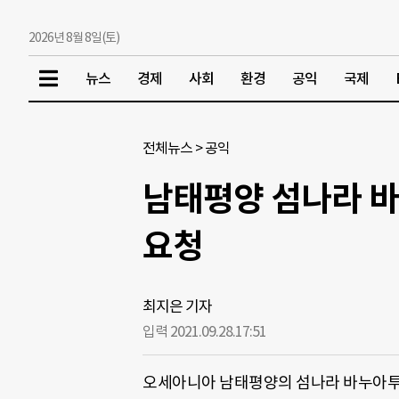
2026년 8월 8일(토)
뉴스
경제
사회
환경
공익
국제
전체뉴스
>
공익
남태평양 섬나라 바누
요청
최지은 기자
입력 2021.09.28.
17:51
오세아니아 남태평양의 섬나라 바누아투 