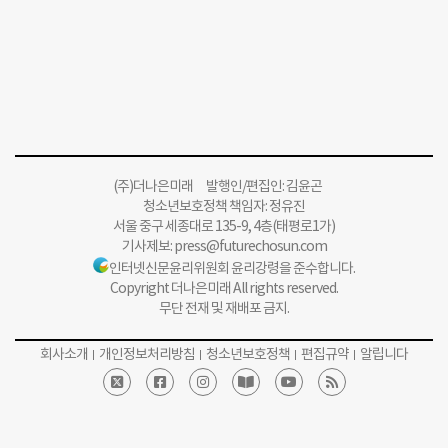
(주)더나은미래 발행인/편집인: 김윤곤
청소년보호정책 책임자: 정유진
서울 중구 세종대로 135-9, 4층(태평로1가)
기사제보:
press@futurechosun.com
인터넷신문윤리위원회 윤리강령을 준수합니다.
Copyright 더나은미래 All rights reserved.
무단 전재 및 재배포 금지.
회사소개
개인정보처리방침
청소년보호정책
편집규약
알립니다