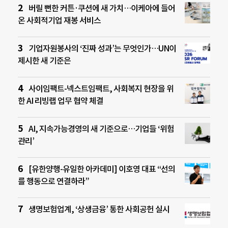
버릴 뻔한 커튼·쿠션에 새 가치…이케아에 들어
온 사회적기업 재봉 서비스
기업자원봉사의 ‘진짜 성과’는 무엇인가…UN이
제시한 새 기준은
사이임팩트-넥스트임팩트, 사회복지 현장을 위
한 AI 리빙랩 업무 협약 체결
AI, 지속가능경영의 새 기준으로…기업들 ‘위험
관리’
[유한양행-유일한 아카데미] 이호영 대표 “선의
를 행동으로 연결하라”
생명보험업계, ‘상생금융’ 통한 사회공헌 실시