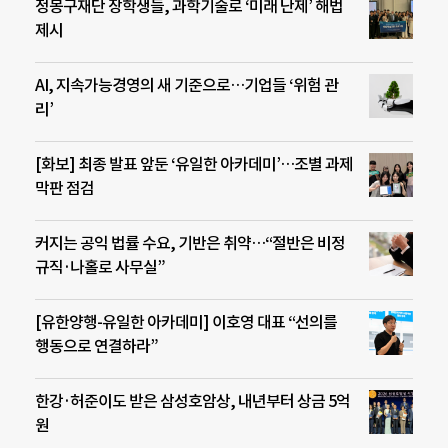
정몽구재단 장학생들, 과학기술로 ‘미래 난제’ 해법
제시
AI, 지속가능경영의 새 기준으로…기업들 ‘위험 관
리’
[화보] 최종 발표 앞둔 ‘유일한 아카데미’…조별 과제
막판 점검
커지는 공익 법률 수요, 기반은 취약…“절반은 비정
규직·나홀로 사무실”
[유한양행-유일한 아카데미] 이호영 대표 “선의를
행동으로 연결하라”
한강·허준이도 받은 삼성호암상, 내년부터 상금 5억
원