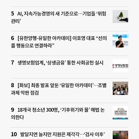
AI, 지속가능경영의 새 기준으로…기업들 ‘위험
관리’
[유한양행-유일한 아카데미] 이호영 대표 “선의
를 행동으로 연결하라”
생명보험업계, ‘상생금융’ 통한 사회공헌 실시
[화보] 최종 발표 앞둔 ‘유일한 아카데미’…조별
과제 막판 점검
18개국 청소년 300명, ‘기후위기와 물’ 해법 논
의한다
발달지연 늘지만 지원은 제각각…‘검사 이후’