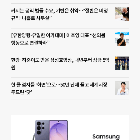
커지는 공익 법률 수요, 기반은 취약…“절반은 비정
규직·나홀로 사무실”
[유한양행-유일한 아카데미] 이호영 대표 “선의를
행동으로 연결하라”
한강·허준이도 받은 삼성호암상, 내년부터 상금 5억
원
한 줄 점자를 ‘화면’으로…50년 난제 풀고 세계시장
두드린 ‘닷’