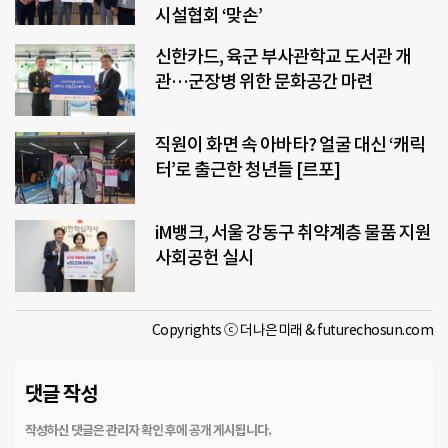
시설협회 ‘맞손’
신한카드, 육군 부사관학교 도서관 개
관…군장병 위한 문화공간 마련
직원이 화면 속 아바타? 얼굴 대신 ‘캐릭
터’로 출근한 청년들 [르포]
iM뱅크, 서울 강동구 취약계층 물품 지원
사회공헌 실시
Copyrights ⓒ 더나은미래 & futurechosun.com
댓글 작성