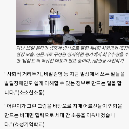
지난 15일 온라인 생중계 방식으로 열린 제4회 사회공헌 매칭
현장 모습. 전문가로 구성된 심사위원 평가에서 최우수상을 
한 ‘담심포’의 박귀선 대표가 발표 중이다. /김민정 사진작가
“
사회적 거리두기
,
비말감염 등 지금 일상에서 쓰는 말들을
발달장애인도 쉽게 이해할 수 있는 정보로 만드는 일을 합
니다
.”(
소소한소통
)
“
어린이가 그린 그림을 바탕으로 치매 어르신들이 인형을
만드는 비대면 협력
으로 세대 간 소통을 이뤄내겠습
니
다
.”(
효성기억학교
)