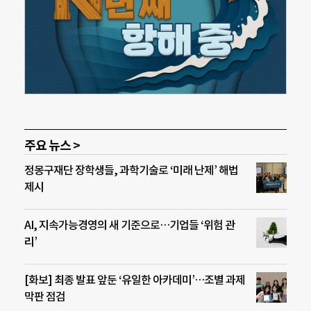
주요 뉴스 >
정몽구재단 장학생들, 과학기술로 ‘미래 난제’ 해법
제시
AI, 지속가능경영의 새 기준으로…기업들 ‘위험 관
리’
[화보] 최종 발표 앞둔 ‘유일한 아카데미’…조별 과제
막판 점검