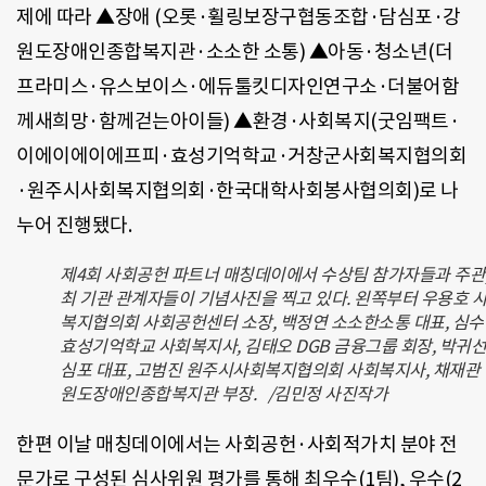
제에 따라 ▲장애
(
오롯·휠링보장구협동조합·담심포·강
원도장애인종합복지관·소소한 소통
)
▲아동·청소년
(
더
프라미스·유스보이스·에듀툴킷디자인연구소·더불어함
께새희망·함께걷는아이들
)
▲환경·사회복지
(
굿임팩트·
이에이에이에프피·효성기억학교·거창군사회복지협의회
·원주시사회복지협의회·한국대학사회봉사협의회
)
로 나
누어 진행됐다
.
제4회 사회공헌 파트너 매칭데이에서 수상팀 참가자들과 주관,
최 기관 관계자들이 기념사진을 찍고 있다. 왼쪽부터 우용호 
복지협의회 사회공헌센터 소장, 백정연 소소한소통 대표, 심
효성기억학교 사회복지사, 김태오 DGB 금융그룹 회장, 박귀선
심포 대표, 고범진 원주시사회복지협의회 사회복지사, 채재관
원도장애인종합복지관 부장. /김민정 사진작가
한편 이날 매칭데이에서는 사회공헌·사회적가치 분야 전
문가로 구성된 심사위원 평가를 통해 최우수
(1
팀
),
우수
(2