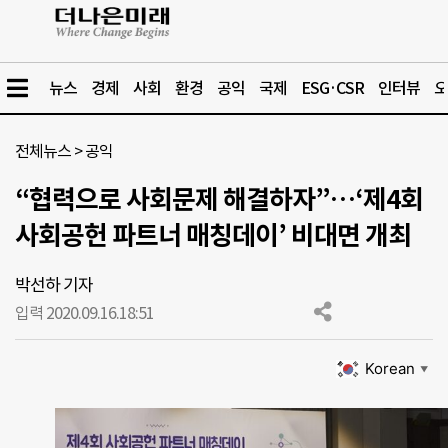
뉴스
경제
사회
환경
공익
국제
ESG·CSR
인터뷰
오
전체뉴스
>
공익
“협력으로 사회문제 해결하자”…‘제4회
사회공헌 파트너 매칭데이’ 비대면 개최
박선하 기자
입력 2020.09.16.
18:51
Korean
▼