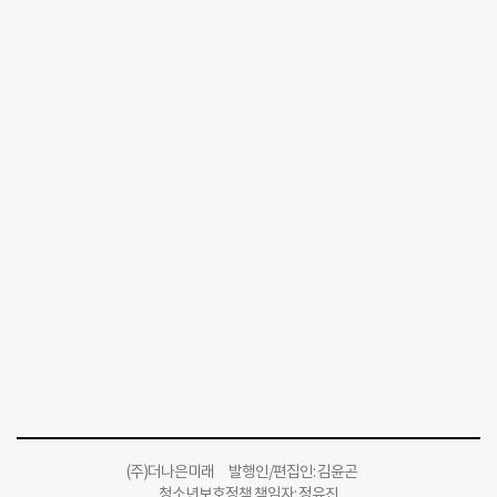
(주)더나은미래 발행인/편집인: 김윤곤
청소년보호정책 책임자: 정유진