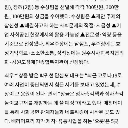
팀
),
장려
(2
팀
)
등 수상팀을 선발해 각각
700
만원
, 300
만
원
, 100
만원의 상금을 수여했다
.
수상팀은 ▲제안 주제의
참신성 ▲해결하고자 하는 사회문제의 적절·시급성 ▲기
업 사회공헌 현장에서의 활용 가능성 ▲전문성·역량 등을
기준으로 선정됐다
.
최우수상에는 담심포
,
우수상에는 효
성기억학교·소소한소통
,
장려상에는 원주시사회복지협의
회·강원도장애인종합복지관이 선정됐다
.
최우수상을 받은 박귀선 담심포 대표는 “최근 코로나
19
로
여러 사업이 중단되면서 힘든 시기를 보내고 있었는데
,
수
상이 큰 응원이 된다
”
면서 “상금은 점자촉각책과 점자촉각
놀이교구재를 개발하는 데 쓸 예정”이라고 했다
.
매칭데이
를 통해 사회공헌 관계자들과 네트워킹이 시작된 곳도 있
다
.
배리어프리 자막 제작·유통사업을 하는
‘
오롯
’
은
5
곳