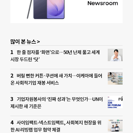
많이 본 뉴스 >
한 줄 점자를 ‘화면’으로…50년 난제 풀고 세계
시장 두드린 ‘닷’
버릴 뻔한 커튼·쿠션에 새 가치…이케아에 들어
온 사회적기업 재봉 서비스
기업자원봉사의 ‘진짜 성과’는 무엇인가…UN이
제시한 새 기준은
사이임팩트-넥스트임팩트, 사회복지 현장을 위
한 AI 리빙랩 업무 협약 체결