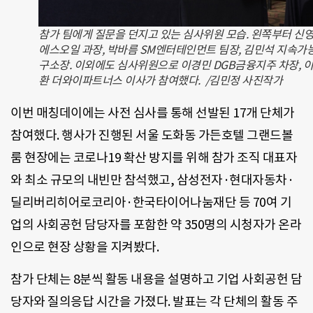
참가 팀에게 질문을 던지고 있는 심사위원 모습. 왼쪽부터 신
에스오일 과장, 박바름 SM엔터테인먼트 팀장, 김민석 지속가
구소장. 이외에도 심사위원으로 이경민 DGB금융지주 차장, 
환 더와이파트너스 이사가 참여했다. /김민정 사진작가
이번 매칭데이에는 사전 심사를 통해 선발된
17
개 단체가
참여했다
.
행사가 진행된 서울 도화동 가든호텔 그랜드볼
룸 현장에는 코로나
19
확산 방지를 위해 참가 조직 대표자
와 최소 규모의 내빈만 참석했고
,
삼성전자·현대자동차·
딜리버리히어로코리아·한국타이어나눔재단 등
70
여 기
업의 사회공헌 담당자를 포함한 약
350
명의 시청자가 온라
인으로 현장 상황을 지켜봤다
.
참가 단체는
8
분씩 활동 내용을 설명하고 기업 사회공헌 담
당자와 질의응답 시간을 가졌다
.
발표는 각 단체의 활동 주