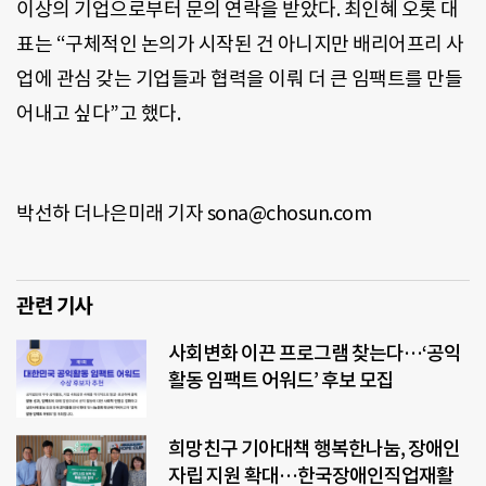
이상의 기업으로부터 문의 연락을 받았다
.
최인혜 오롯 대
표는 “구체적인 논의가 시작된 건 아니지만 배리어프리 사
업에 관심 갖는 기업들과 협력을 이뤄 더 큰 임팩트를 만들
어내고 싶다
”
고 했다
.
박선하 더나은미래 기자
sona@chosun.com
관련 기사
사회변화 이끈 프로그램 찾는다…‘공익
활동 임팩트 어워드’ 후보 모집
희망친구 기아대책 행복한나눔, 장애인
자립 지원 확대…한국장애인직업재활