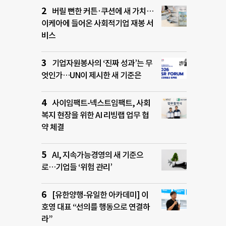
버릴 뻔한 커튼·쿠션에 새 가치…
이케아에 들어온 사회적기업 재봉 서
비스
기업자원봉사의 ‘진짜 성과’는 무
엇인가…UN이 제시한 새 기준은
사이임팩트-넥스트임팩트, 사회
복지 현장을 위한 AI 리빙랩 업무 협
약 체결
AI, 지속가능경영의 새 기준으
로…기업들 ‘위험 관리’
[유한양행-유일한 아카데미] 이
호영 대표 “선의를 행동으로 연결하
라”