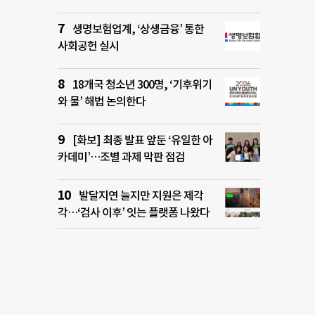
생명보험업계, ‘상생금융’ 통한
사회공헌 실시
18개국 청소년 300명, ‘기후위기
와 물’ 해법 논의한다
[화보] 최종 발표 앞둔 ‘유일한 아
카데미’…조별 과제 막판 점검
발달지연 늘지만 지원은 제각
각…‘검사 이후’ 잇는 플랫폼 나왔다