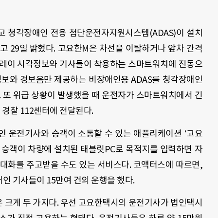
고 청각장애인 전용 첨단운전자지원시스템
(ADAS)
이 설치
다고
29
일 밝혔다
.
고요한
M
은 차선을 이탈하거나 앞차 간격
플레이 시각정보와 기사들이 착용하는 스마트워치에 진동으
정보와 경보음만 제공하는 비장애인용
ADAS
를 청각장애인
.
또 위급 상황이 발생했을 때 운전자가 스마트워치에서 긴
 경찰
112
센터에 전달된다
.
인 운전기사와 승객이 소통할 수 있는 애플리케이션
‘
고요
.
승객이 차량에 설치된 태블릿
PC
로 목적지를 입력하면 자
 대화를 주고받을 수도 있는 서비스다
.
코액터스에 따르면
,
애인 기사들이
15
만여 건의 운행을 했다
.
 크게 두 가지다
.
우선 고요한택시의 운전기사가 법인택시