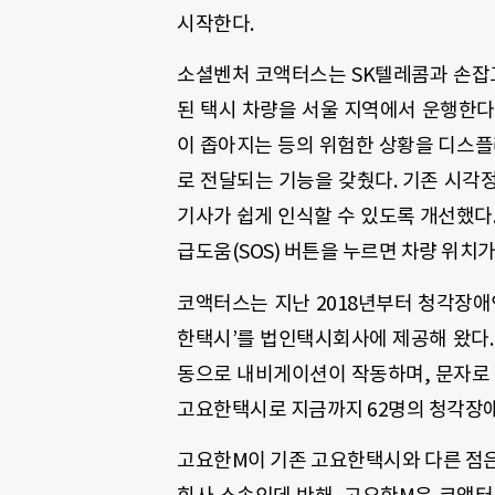
시작한다
.
소셜벤처 코액터스는
SK
텔레콤과 손잡
된 택시 차량을 서울 지역에서 운행한
이 좁아지는 등의 위험한 상황을 디스
로 전달되는 기능을 갖췄다
.
기존 시각
기사가 쉽게 인식할 수 있도록 개선했다
급도움
(SOS)
버튼을 누르면 차량 위치가
코액터스는 지난
2018
년부터 청각장애
한택시
’
를 법인택시회사에 제공해 왔다
동으로 내비게이션이 작동하며
,
문자로
고요한택시로 지금까지
62
명의 청각장
고요한
M
이 기존 고요한택시와 다른 점은