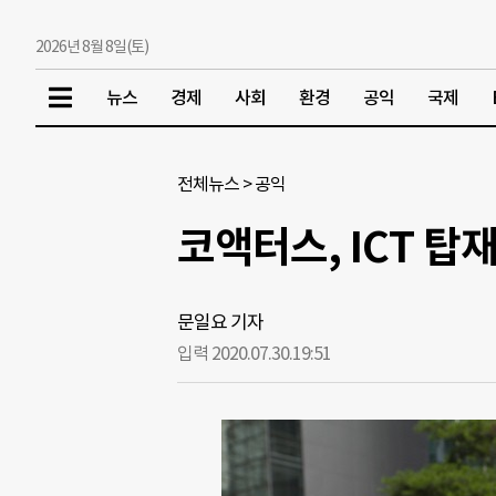
2026년 8월 8일(토)
뉴스
경제
사회
환경
공익
국제
전체뉴스
>
공익
코액터스, ICT 탑
문일요 기자
입력 2020.07.30.
19:51