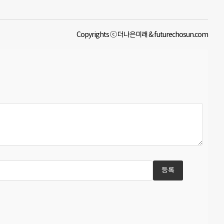
Copyrights ⓒ 더나은미래 & futurechosun.com