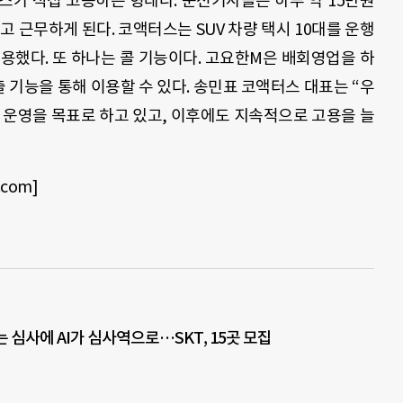
스가 직접 고용하는 형태다
.
운전기사들은 하루 약
15
만원
받고 근무하게 된다
.
코액터스는
SUV
차량 택시
10
대를 운행
고용했다
.
또 하나는 콜 기능이다
.
고요한
M
은 배회영업을 하
출 기능을 통해 이용할 수 있다
.
송민표 코액터스 대표는
“
우
 운영을 목표로 하고 있고
,
이후에도 지속적으로 고용을 늘
.com]
는 심사에 AI가 심사역으로…SKT, 15곳 모집