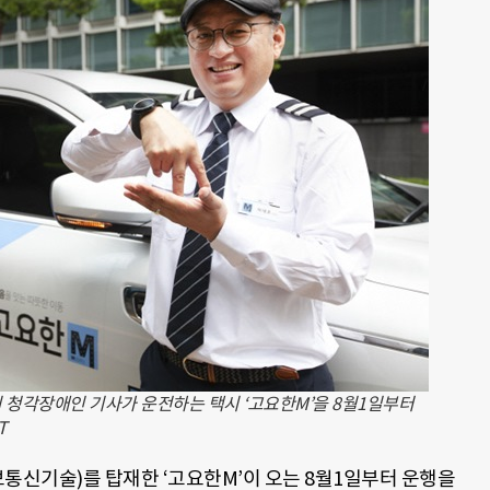
 청각장애인 기사가 운전하는 택시 ‘고요한M’을 8월1일부터
T
보통신기술
)
를 탑재한
‘
고요한
M’
이 오는
8
월
1
일부터 운행을