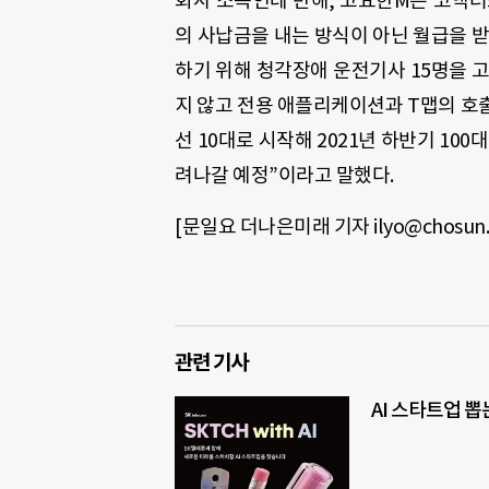
회사 소속인데 반해
,
고요한
M
은 코액터
의 사납금을 내는 방식이 아닌 월급을 
하기 위해 청각장애 운전기사
15
명을 
지 않고 전용 애플리케이션과
T
맵의 호
선
10
대로 시작해
2021
년 하반기
100
대
려나갈 예정
”
이라고 말했다
.
[
문일요 더나은미래 기자
ilyo@chosun
관련 기사
AI 스타트업 뽑