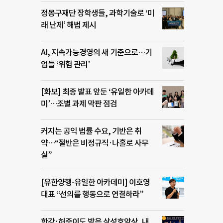
정몽구재단 장학생들, 과학기술로 ‘미
래 난제’ 해법 제시
AI, 지속가능경영의 새 기준으로…기
업들 ‘위험 관리’
[화보] 최종 발표 앞둔 ‘유일한 아카데
미’…조별 과제 막판 점검
커지는 공익 법률 수요, 기반은 취
약…“절반은 비정규직·나홀로 사무
실”
[유한양행-유일한 아카데미] 이호영
대표 “선의를 행동으로 연결하라”
한강·허준이도 받은 삼성호암상, 내