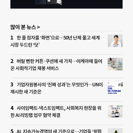
많이 본 뉴스 >
한 줄 점자를 ‘화면’으로…50년 난제 풀고 세계
시장 두드린 ‘닷’
버릴 뻔한 커튼·쿠션에 새 가치…이케아에 들어
온 사회적기업 재봉 서비스
기업자원봉사의 ‘진짜 성과’는 무엇인가…UN이
제시한 새 기준은
사이임팩트-넥스트임팩트, 사회복지 현장을 위
한 AI 리빙랩 업무 협약 체결
AI, 지속가능경영의 새 기준으로…기업들 ‘위험