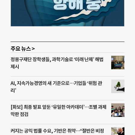
주요 뉴스 >
정몽구재단 장학생들, 과학기술로 ‘미래 난제’ 해법
제시
AI, 지속가능경영의 새 기준으로…기업들 ‘위험 관
리’
[화보] 최종 발표 앞둔 ‘유일한 아카데미’…조별 과제
막판 점검
커지는 공익 법률 수요, 기반은 취약…“절반은 비정