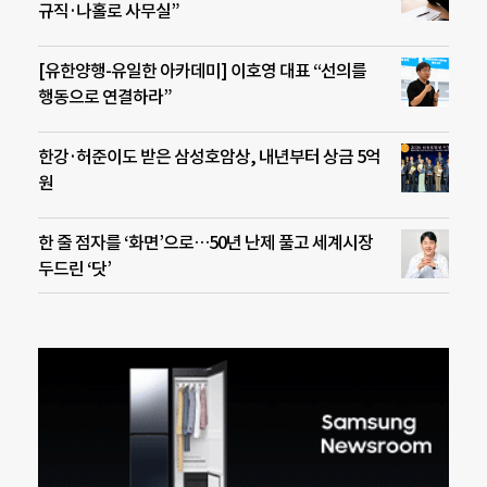
규직·나홀로 사무실”
[유한양행-유일한 아카데미] 이호영 대표 “선의를
행동으로 연결하라”
한강·허준이도 받은 삼성호암상, 내년부터 상금 5억
원
한 줄 점자를 ‘화면’으로…50년 난제 풀고 세계시장
두드린 ‘닷’