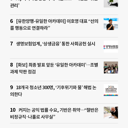
관리’
[유한양행-유일한 아카데미] 이호영 대표 “선의
를 행동으로 연결하라”
생명보험업계, ‘상생금융’ 통한 사회공헌 실시
[화보] 최종 발표 앞둔 ‘유일한 아카데미’…조별
과제 막판 점검
18개국 청소년 300명, ‘기후위기와 물’ 해법 논
의한다
커지는 공익 법률 수요, 기반은 취약…“절반은
비정규직·나홀로 사무실”