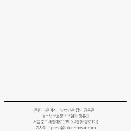
(주)더나은미래 발행인/편집인: 김윤곤
청소년보호정책 책임자: 정유진
서울 중구 세종대로 135-9, 4층(태평로1가)
기사제보:
press@futurechosun.com