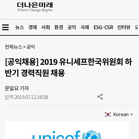
뉴스
경제
사회
환경
공익
국제
ESG·CSR
인터뷰
오
전체뉴스
>
공익
[공익채용] 2019 유니세프한국위원회 하
반기 경력직원 채용
문일요 기자
입력 2019.07.12.
16:58
Korean
▼