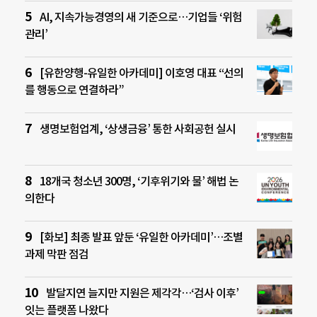
AI, 지속가능경영의 새 기준으로…기업들 ‘위험
관리’
[유한양행-유일한 아카데미] 이호영 대표 “선의
를 행동으로 연결하라”
생명보험업계, ‘상생금융’ 통한 사회공헌 실시
18개국 청소년 300명, ‘기후위기와 물’ 해법 논
의한다
[화보] 최종 발표 앞둔 ‘유일한 아카데미’…조별
과제 막판 점검
발달지연 늘지만 지원은 제각각…‘검사 이후’
잇는 플랫폼 나왔다