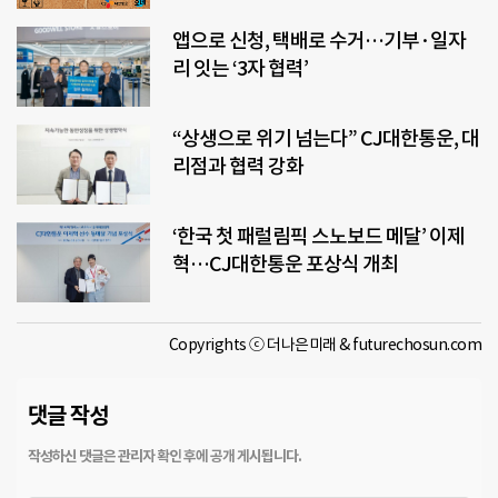
앱으로 신청, 택배로 수거…기부·일자
리 잇는 ‘3자 협력’
“상생으로 위기 넘는다” CJ대한통운, 대
리점과 협력 강화
‘한국 첫 패럴림픽 스노보드 메달’ 이제
혁…CJ대한통운 포상식 개최
Copyrights ⓒ 더나은미래 & futurechosun.com
댓글 작성