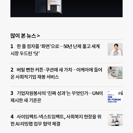
많이 본 뉴스 >
한 줄 점자를 ‘화면’으로…50년 난제 풀고 세계
시장 두드린 ‘닷’
버릴 뻔한 커튼·쿠션에 새 가치…이케아에 들어
온 사회적기업 재봉 서비스
기업자원봉사의 ‘진짜 성과’는 무엇인가…UN이
제시한 새 기준은
사이임팩트-넥스트임팩트, 사회복지 현장을 위
한 AI 리빙랩 업무 협약 체결