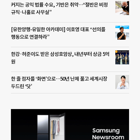
커지는 공익 법률 수요, 기반은 취약…“절반은 비정
규직·나홀로 사무실”
[유한양행-유일한 아카데미] 이호영 대표 “선의를
행동으로 연결하라”
한강·허준이도 받은 삼성호암상, 내년부터 상금 5억
원
한 줄 점자를 ‘화면’으로…50년 난제 풀고 세계시장
두드린 ‘닷’