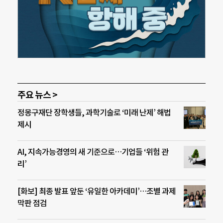
주요 뉴스 >
정몽구재단 장학생들, 과학기술로 ‘미래 난제’ 해법
제시
AI, 지속가능경영의 새 기준으로…기업들 ‘위험 관
리’
[화보] 최종 발표 앞둔 ‘유일한 아카데미’…조별 과제
막판 점검