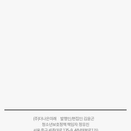
(주)더나은미래 발행인/편집인: 김윤곤
청소년보호정책 책임자: 정유진
서울 중구 세종대로 135-9, 4층(태평로1가)