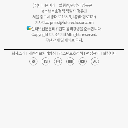
(주)더나은미래 발행인/편집인: 김윤곤
청소년보호정책 책임자: 정유진
서울 중구 세종대로 135-9, 4층(태평로1가)
기사제보:
press@futurechosun.com
인터넷신문윤리위원회 윤리강령을 준수합니다.
Copyright 더나은미래 All rights reserved.
무단 전재 및 재배포 금지.
회사소개
개인정보처리방침
청소년보호정책
편집규약
알립니다