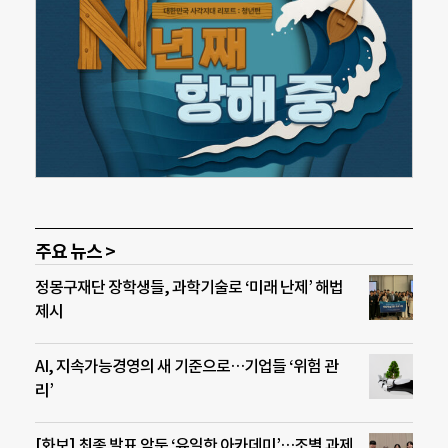
주요 뉴스 >
정몽구재단 장학생들, 과학기술로 ‘미래 난제’ 해법
제시
AI, 지속가능경영의 새 기준으로…기업들 ‘위험 관
리’
[화보] 최종 발표 앞둔 ‘유일한 아카데미’…조별 과제