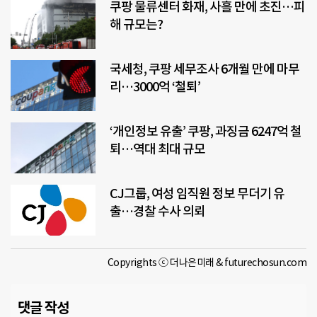
쿠팡 물류센터 화재, 사흘 만에 초진…피
해 규모는?
국세청, 쿠팡 세무조사 6개월 만에 마무
리…3000억 ‘철퇴’
‘개인정보 유출’ 쿠팡, 과징금 6247억 철
퇴…역대 최대 규모
CJ그룹, 여성 임직원 정보 무더기 유
출…경찰 수사 의뢰
Copyrights ⓒ 더나은미래 & futurechosun.com
댓글 작성