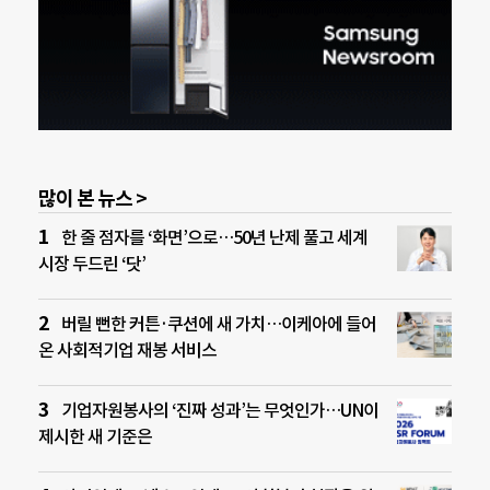
많이 본 뉴스 >
한 줄 점자를 ‘화면’으로…50년 난제 풀고 세계
시장 두드린 ‘닷’
버릴 뻔한 커튼·쿠션에 새 가치…이케아에 들어
온 사회적기업 재봉 서비스
기업자원봉사의 ‘진짜 성과’는 무엇인가…UN이
제시한 새 기준은