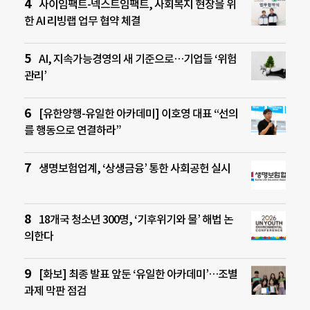
사이임팩트-넥스트임팩트, 사회복지 현장을 위
한 AI 리빙랩 업무 협약 체결
AI, 지속가능경영의 새 기준으로…기업들 ‘위험
관리’
[유한양행-유일한 아카데미] 이호영 대표 “선의
를 행동으로 연결하라”
생명보험업계, ‘상생금융’ 통한 사회공헌 실시
18개국 청소년 300명, ‘기후위기와 물’ 해법 논
의한다
[화보] 최종 발표 앞둔 ‘유일한 아카데미’…조별
과제 막판 점검