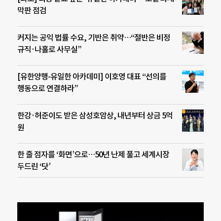
막판 점검
커지는 공익 법률 수요, 기반은 취약…“절반은 비정
규직·나홀로 사무실”
[유한양행-유일한 아카데미] 이호영 대표 “선의를
행동으로 연결하라”
한강·허준이도 받은 삼성호암상, 내년부터 상금 5억
원
한 줄 점자를 ‘화면’으로…50년 난제 풀고 세계시장
두드린 ‘닷’