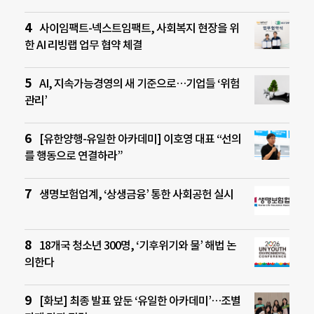
사이임팩트-넥스트임팩트, 사회복지 현장을 위
한 AI 리빙랩 업무 협약 체결
AI, 지속가능경영의 새 기준으로…기업들 ‘위험
관리’
[유한양행-유일한 아카데미] 이호영 대표 “선의
를 행동으로 연결하라”
생명보험업계, ‘상생금융’ 통한 사회공헌 실시
18개국 청소년 300명, ‘기후위기와 물’ 해법 논
의한다
[화보] 최종 발표 앞둔 ‘유일한 아카데미’…조별