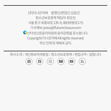
(주)더나은미래 발행인/편집인: 김윤곤
청소년보호정책 책임자: 정유진
서울 중구 세종대로 135-9, 4층(태평로1가)
기사제보:
press@futurechosun.com
인터넷신문윤리위원회 윤리강령을 준수합니다.
Copyright 더나은미래 All rights reserved.
무단 전재 및 재배포 금지.
회사소개
개인정보처리방침
청소년보호정책
편집규약
알립니다