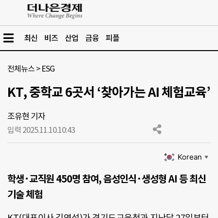
최신
비즈
산업
금융
피플
전체뉴스
>
ESG
KT, 중학교 6곳서 ‘찾아가는 AI 체험교육’
조유현 기자
입력 2025.11.10.
10:43
Korean
▼
학생·교직원 450명 참여, 음성인식·생성형 AI 등 최신
기술 체험
KT(대표이사 김영섭)가 경기도교육청과 지난달 27일부터