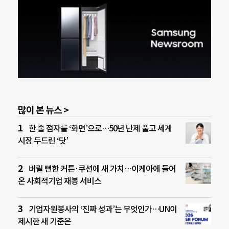
많이 본 뉴스 >
한 줄 점자를 ‘화면’으로…50년 난제 풀고 세계
시장 두드린 ‘닷’
버릴 뻔한 커튼·쿠션에 새 가치…이케아에 들어
온 사회적기업 재봉 서비스
기업자원봉사의 ‘진짜 성과’는 무엇인가…UN이
제시한 새 기준은