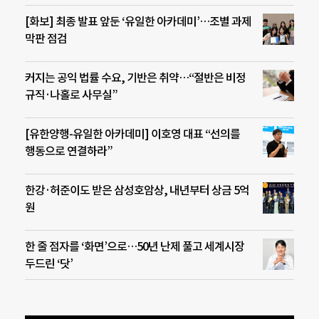
[화보] 최종 발표 앞둔 ‘유일한 아카데미’…조별 과제
막판 점검
커지는 공익 법률 수요, 기반은 취약…“절반은 비정
규직·나홀로 사무실”
[유한양행-유일한 아카데미] 이호영 대표 “선의를
행동으로 연결하라”
한강·허준이도 받은 삼성호암상, 내년부터 상금 5억
원
한 줄 점자를 ‘화면’으로…50년 난제 풀고 세계시장
두드린 ‘닷’