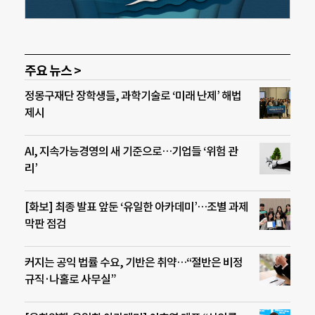
주요 뉴스 >
정몽구재단 장학생들, 과학기술로 ‘미래 난제’ 해법
제시
AI, 지속가능경영의 새 기준으로…기업들 ‘위험 관
리’
[화보] 최종 발표 앞둔 ‘유일한 아카데미’…조별 과제
막판 점검
커지는 공익 법률 수요, 기반은 취약…“절반은 비정
규직·나홀로 사무실”