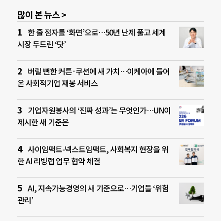
많이 본 뉴스 >
한 줄 점자를 ‘화면’으로…50년 난제 풀고 세계
시장 두드린 ‘닷’
버릴 뻔한 커튼·쿠션에 새 가치…이케아에 들어
온 사회적기업 재봉 서비스
기업자원봉사의 ‘진짜 성과’는 무엇인가…UN이
제시한 새 기준은
사이임팩트-넥스트임팩트, 사회복지 현장을 위
한 AI 리빙랩 업무 협약 체결
AI, 지속가능경영의 새 기준으로…기업들 ‘위험
관리’