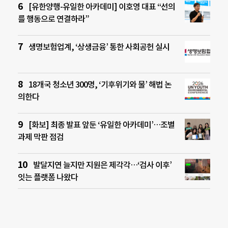
[유한양행-유일한 아카데미] 이호영 대표 “선의
를 행동으로 연결하라”
생명보험업계, ‘상생금융’ 통한 사회공헌 실시
18개국 청소년 300명, ‘기후위기와 물’ 해법 논
의한다
[화보] 최종 발표 앞둔 ‘유일한 아카데미’…조별
과제 막판 점검
발달지연 늘지만 지원은 제각각…‘검사 이후’
잇는 플랫폼 나왔다