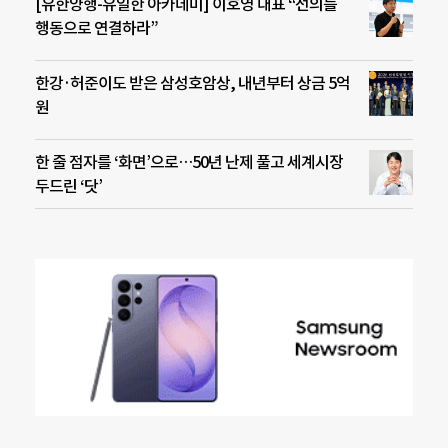
[유한양행-유일한 아카데미] 이호영 대표 “선의를
행동으로 연결하라”
한강·허준이도 받은 삼성호암상, 내년부터 상금 5억
원
한 줄 점자를 ‘화면’으로…50년 난제 풀고 세계시장
두드린 ‘닷’