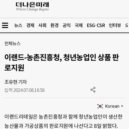
뉴스
경제
사회
환경
공익
국제
ESG·CSR
인터뷰
오
전체뉴스
이랜드-농촌진흥청, 청년농업인 상품 판
로지원
조유현 기자
입력 2024.07.08.
16:58
Korean
▼
이랜드리테일은 농촌진흥청과 함께 청년농업인이 생산한
농산물과 가공상품의 판로지원에 나선다고 8일 밝혔다.