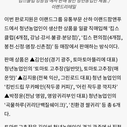
‘킴스클럽 강남점’에서 판매 중인 청년농업인 제품. /
이랜드리테일
이번 판로지원은 이랜드그룹 유통부문 산하 이랜드팜앤푸
드에서 청년농업인이 생산한 상품을 일괄 직매입해 ‘킴스
클럽(4개점, 강남‧강서‧불광‧분당점)’, ‘킴스 편의점(4개점,
봉천‧신정‧염창‧신촌점)’ 등 매장에서 판매하는 방식이다.
판매 상품은 ▲김인성(경기 광주, 토마토아뜰리에 대표)
청년농업인의 ‘토마토 고추장(일반맛), 토마토고추장(매
운맛)’ ▲김지용(전북 익산, 그린로드 대표) 청년 농업인의
‘킹빈드립 무카페인(작두콩 커피)’, ‘어린 작두콩 깍지차’
▲박정윤(전남 영암, 영암귀리부인 대표) 청년농업인의
‘곡물하루(귀리단백질쉐이크)’, ‘친환경 쌀귀리’ 등 총 6개
다.