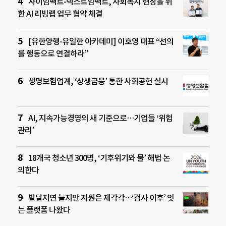
사이임팩트-넥스트임팩트, 사회복지 현장을 위
한 AI 리빙랩 업무 협약 체결
[유한양행-유일한 아카데미] 이호영 대표 “선의
를 행동으로 연결하라”
생명보험업계, ‘상생금융’ 통한 사회공헌 실시
AI, 지속가능경영의 새 기준으로…기업들 ‘위험
관리’
18개국 청소년 300명, ‘기후위기와 물’ 해법 논
의한다
발달지연 늘지만 지원은 제각각…‘검사 이후’ 잇
는 플랫폼 나왔다