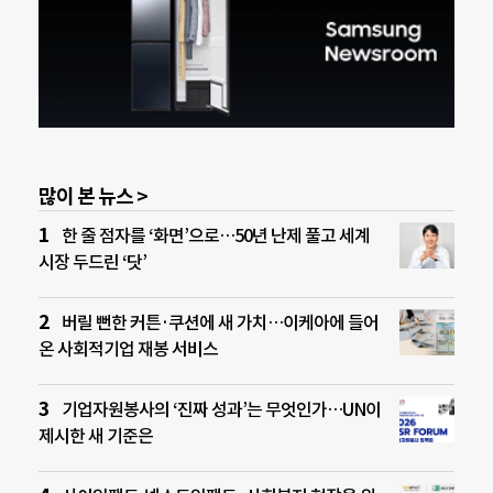
많이 본 뉴스 >
한 줄 점자를 ‘화면’으로…50년 난제 풀고 세계
시장 두드린 ‘닷’
버릴 뻔한 커튼·쿠션에 새 가치…이케아에 들어
온 사회적기업 재봉 서비스
기업자원봉사의 ‘진짜 성과’는 무엇인가…UN이
제시한 새 기준은