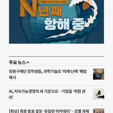
주요 뉴스 >
정몽구재단 장학생들, 과학기술로 ‘미래 난제’ 해법
제시
AI, 지속가능경영의 새 기준으로…기업들 ‘위험 관
리’
[화보] 최종 발표 앞둔 ‘유일한 아카데미’…조별 과제