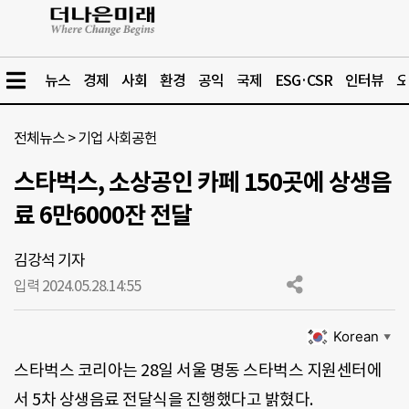
뉴스
경제
사회
환경
공익
국제
ESG·CSR
인터뷰
오
전체뉴스
>
기업 사회공헌
스타벅스, 소상공인 카페 150곳에 상생음
료 6만6000잔 전달
김강석 기자
입력 2024.05.28.
14:55
Korean
▼
스타벅스 코리아는 28일 서울 명동 스타벅스 지원센터에
서 5차 상생음료 전달식을 진행했다고 밝혔다.