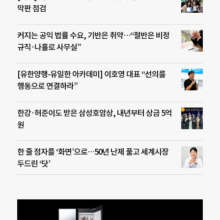
막판 점검
커지는 공익 법률 수요, 기반은 취약…“절반은 비정
규직·나홀로 사무실”
[유한양행-유일한 아카데미] 이호영 대표 “선의를
행동으로 연결하라”
한강·허준이도 받은 삼성호암상, 내년부터 상금 5억
원
한 줄 점자를 ‘화면’으로…50년 난제 풀고 세계시장
두드린 ‘닷’