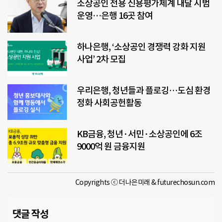
소상공인 전용 신용평가체계 내달 시범
운영…은행 16곳 참여
하나은행, ‘소상공인 경쟁력 강화 지원
사업’ 2차 모집
우리은행, 청년들과 플로깅…도심 환경
정화 사회공헌활동
KB금융, 청년·서민·소상공인에 6조
9000억 원 금융지원
Copyrights ⓒ 더나은미래 & futurechosun.com
댓글 작성