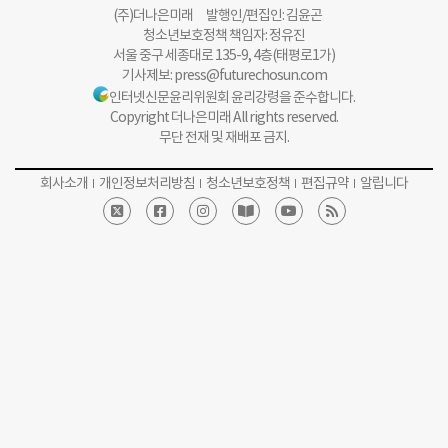
(주)더나은미래 발행인/편집인: 김윤곤
청소년보호정책 책임자: 정유진
서울 중구 세종대로 135-9, 4층(태평로1가)
기사제보:
press@futurechosun.com
인터넷신문윤리위원회 윤리강령을 준수합니다.
Copyright 더나은미래 All rights reserved.
무단 전재 및 재배포 금지.
회사소개
개인정보처리방침
청소년보호정책
편집규약
알립니다