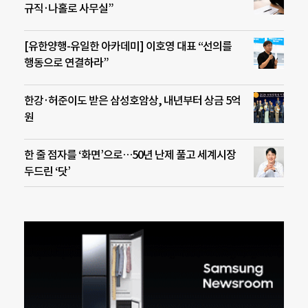
규직·나홀로 사무실”
[유한양행-유일한 아카데미] 이호영 대표 “선의를
행동으로 연결하라”
한강·허준이도 받은 삼성호암상, 내년부터 상금 5억
원
한 줄 점자를 ‘화면’으로…50년 난제 풀고 세계시장
두드린 ‘닷’