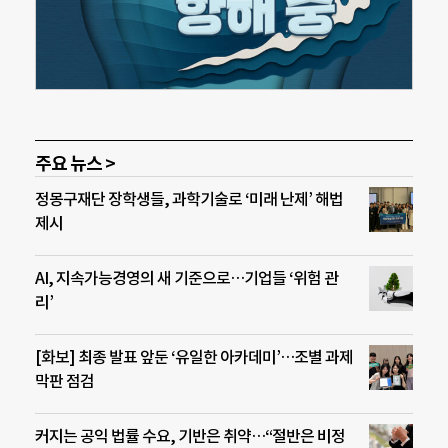
주요 뉴스 >
정몽구재단 장학생들, 과학기술로 ‘미래 난제’ 해법
제시
AI, 지속가능경영의 새 기준으로…기업들 ‘위험 관
리’
[화보] 최종 발표 앞둔 ‘유일한 아카데미’…조별 과제
막판 점검
커지는 공익 법률 수요, 기반은 취약…“절반은 비정