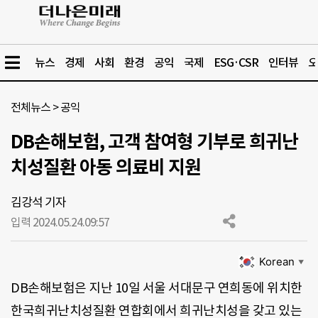
뉴스
경제
사회
환경
공익
국제
ESG·CSR
인터뷰
오
전체뉴스
>
공익
DB손해보험, 고객 참여형 기부로 희귀난
치성질환 아동 의료비 지원
김강석 기자
입력 2024.05.24.
09:57
Korean
▼
DB손해보험은 지난 10일 서울 서대문구 연희동에 위치한
한국희귀난치성질환 연합회에서 희귀난치성을 갖고 있는