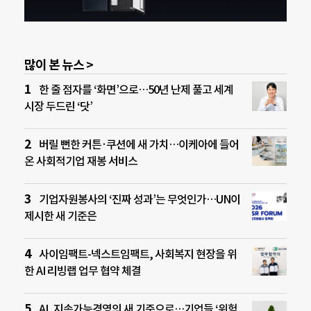
많이 본 뉴스 >
한 줄 점자를 ‘화면’으로…50년 난제 풀고 세계
시장 두드린 ‘닷’
버릴 뻔한 커튼·쿠션에 새 가치…이케아에 들어
온 사회적기업 재봉 서비스
기업자원봉사의 ‘진짜 성과’는 무엇인가…UN이
제시한 새 기준은
사이임팩트-넥스트임팩트, 사회복지 현장을 위
한 AI 리빙랩 업무 협약 체결
AI, 지속가능경영의 새 기준으로…기업들 ‘위험