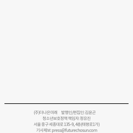
(주)더나은미래 발행인/편집인: 김윤곤
청소년보호정책 책임자: 정유진
서울 중구 세종대로 135-9, 4층(태평로1가)
기사제보:
press@futurechosun.com