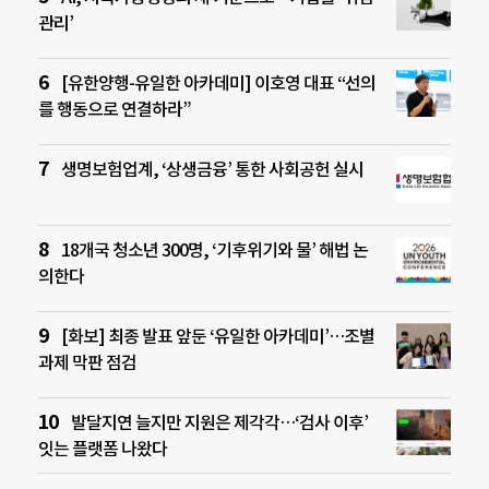
관리’
[유한양행-유일한 아카데미] 이호영 대표 “선의
를 행동으로 연결하라”
생명보험업계, ‘상생금융’ 통한 사회공헌 실시
18개국 청소년 300명, ‘기후위기와 물’ 해법 논
의한다
[화보] 최종 발표 앞둔 ‘유일한 아카데미’…조별
과제 막판 점검
발달지연 늘지만 지원은 제각각…‘검사 이후’
잇는 플랫폼 나왔다