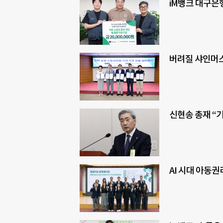
iM뱅크 대구은행
버려질 샤인머스캣
신현송 총재 “
AI 시대 아동