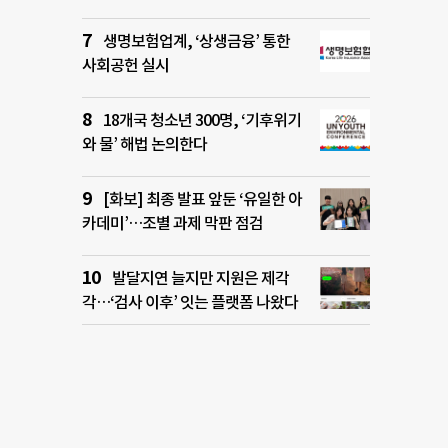
생명보험업계, ‘상생금융’ 통한
사회공헌 실시
18개국 청소년 300명, ‘기후위기
와 물’ 해법 논의한다
[화보] 최종 발표 앞둔 ‘유일한 아
카데미’…조별 과제 막판 점검
발달지연 늘지만 지원은 제각
각…‘검사 이후’ 잇는 플랫폼 나왔다