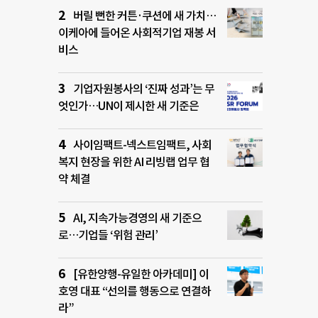
버릴 뻔한 커튼·쿠션에 새 가치…
이케아에 들어온 사회적기업 재봉 서
비스
기업자원봉사의 ‘진짜 성과’는 무
엇인가…UN이 제시한 새 기준은
사이임팩트-넥스트임팩트, 사회
복지 현장을 위한 AI 리빙랩 업무 협
약 체결
AI, 지속가능경영의 새 기준으
로…기업들 ‘위험 관리’
[유한양행-유일한 아카데미] 이
호영 대표 “선의를 행동으로 연결하
라”