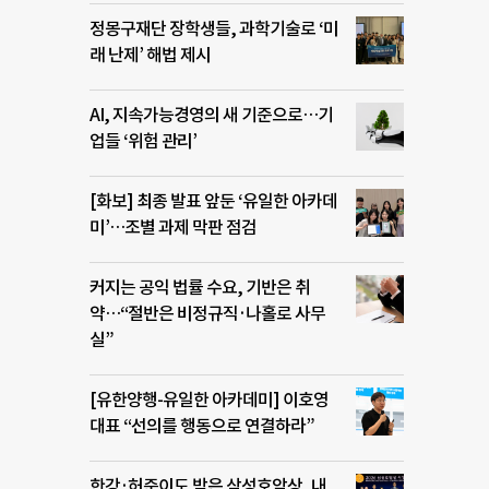
정몽구재단 장학생들, 과학기술로 ‘미
래 난제’ 해법 제시
AI, 지속가능경영의 새 기준으로…기
업들 ‘위험 관리’
[화보] 최종 발표 앞둔 ‘유일한 아카데
미’…조별 과제 막판 점검
커지는 공익 법률 수요, 기반은 취
약…“절반은 비정규직·나홀로 사무
실”
[유한양행-유일한 아카데미] 이호영
대표 “선의를 행동으로 연결하라”
한강·허준이도 받은 삼성호암상, 내