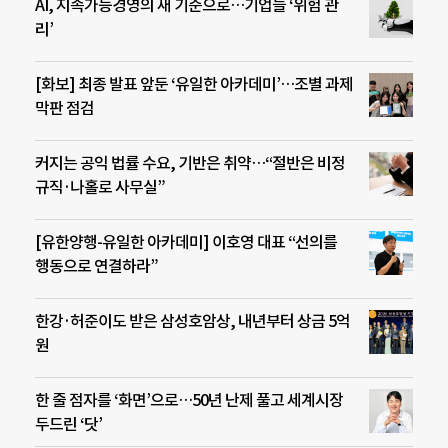
AI, 지속가능경영의 새 기준으로…기업들 ‘위험 관
리’
[화보] 최종 발표 앞둔 ‘유일한 아카데미’…조별 과제
막판 점검
커지는 공익 법률 수요, 기반은 취약…“절반은 비정
규직·나홀로 사무실”
[유한양행-유일한 아카데미] 이호영 대표 “선의를
행동으로 연결하라”
한강·허준이도 받은 삼성호암상, 내년부터 상금 5억
원
한 줄 점자를 ‘화면’으로…50년 난제 풀고 세계시장
두드린 ‘닷’