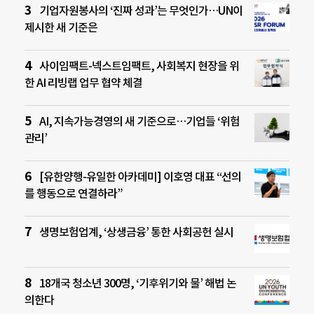
기업자원봉사의 ‘진짜 성과’는 무엇인가…UN이
제시한 새 기준은
사이임팩트-넥스트임팩트, 사회복지 현장을 위
한 AI 리빙랩 업무 협약 체결
AI, 지속가능경영의 새 기준으로…기업들 ‘위험
관리’
[유한양행-유일한 아카데미] 이호영 대표 “선의
를 행동으로 연결하라”
생명보험업계, ‘상생금융’ 통한 사회공헌 실시
18개국 청소년 300명, ‘기후위기와 물’ 해법 논
의한다