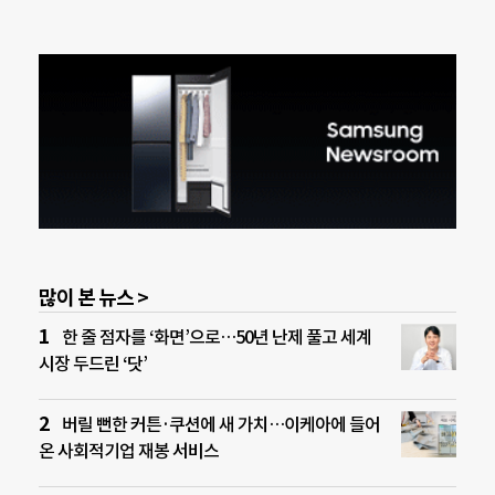
많이 본 뉴스 >
한 줄 점자를 ‘화면’으로…50년 난제 풀고 세계
시장 두드린 ‘닷’
버릴 뻔한 커튼·쿠션에 새 가치…이케아에 들어
온 사회적기업 재봉 서비스