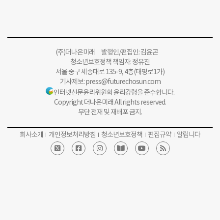
(주)더나은미래 발행인/편집인: 김윤곤
청소년보호정책 책임자: 정유진
서울 중구 세종대로 135-9, 4층(태평로1가)
기사제보:
press@futurechosun.com
인터넷신문윤리위원회 윤리강령을 준수합니다.
Copyright 더나은미래 All rights reserved.
무단 전재 및 재배포 금지.
회사소개
개인정보처리방침
청소년보호정책
편집규약
알립니다