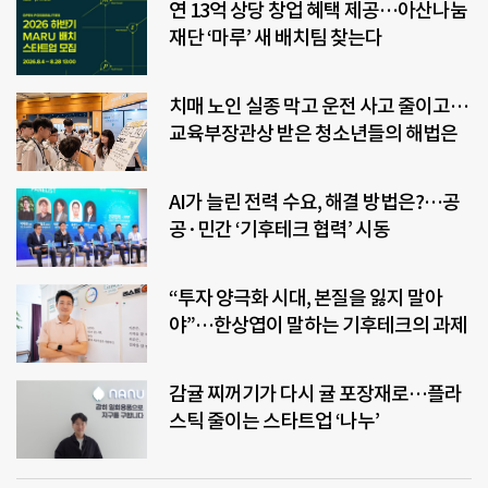
연 13억 상당 창업 혜택 제공…아산나눔
재단 ‘마루’ 새 배치팀 찾는다
치매 노인 실종 막고 운전 사고 줄이고…
교육부장관상 받은 청소년들의 해법은
AI가 늘린 전력 수요, 해결 방법은?…공
공·민간 ‘기후테크 협력’ 시동
“투자 양극화 시대, 본질을 잃지 말아
야”…한상엽이 말하는 기후테크의 과제
감귤 찌꺼기가 다시 귤 포장재로…플라
스틱 줄이는 스타트업 ‘나누’