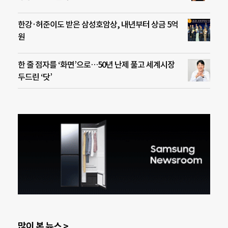
한강·허준이도 받은 삼성호암상, 내년부터 상금 5억
원
한 줄 점자를 ‘화면’으로…50년 난제 풀고 세계시장
두드린 ‘닷’
많이 본 뉴스 >