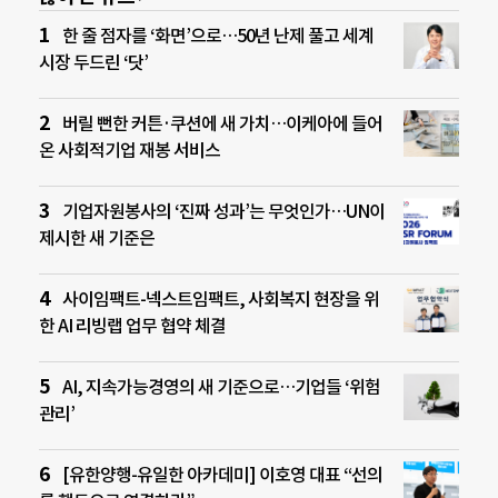
한 줄 점자를 ‘화면’으로…50년 난제 풀고 세계
시장 두드린 ‘닷’
버릴 뻔한 커튼·쿠션에 새 가치…이케아에 들어
온 사회적기업 재봉 서비스
기업자원봉사의 ‘진짜 성과’는 무엇인가…UN이
제시한 새 기준은
사이임팩트-넥스트임팩트, 사회복지 현장을 위
한 AI 리빙랩 업무 협약 체결
AI, 지속가능경영의 새 기준으로…기업들 ‘위험
관리’
[유한양행-유일한 아카데미] 이호영 대표 “선의