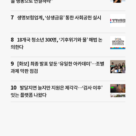
를 행동으로 연결하라”
생명보험업계, ‘상생금융’ 통한 사회공헌 실시
18개국 청소년 300명, ‘기후위기와 물’ 해법 논
의한다
[화보] 최종 발표 앞둔 ‘유일한 아카데미’…조별
과제 막판 점검
발달지연 늘지만 지원은 제각각…‘검사 이후’
잇는 플랫폼 나왔다