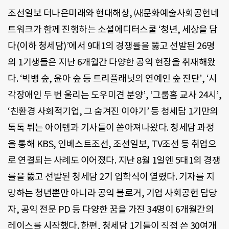
조선일보 더나은미래와 현대해상, ㈔문화예술사회공헌네
트워크가 함께 진행하는 소셜에디터스쿨 ‘청년, 세상을 담
다(이하 청세담)’에서 9대1의 경쟁률을 뚫고 선발된 26명
의 1기생들은 지난 6개월간 다양한 공익 현장을 취재해왔
다. ‘빅뱅 숲, 윤아 숲 등 트리플래닛의 연예인 숲 진단’, ‘시
각장애인 두 번 울리는 도우미견 분양’, ‘그룹홈 교사 24시’,
‘친환경 사회적기업, 그 숨겨진 이야기’ 등 청세담 1기만의
톡톡 튀는 아이템과 기사들이 쏟아져나왔다. 청세담 과정
을 통해 KBS, 인베스트조선, 조선일보, TV조선 등 취업으
로 연결되는 사례도 이어졌다. 지난 8월 1일엔 5대1의 경쟁
률을 뚫고 선발된 청세담 2기 입학식이 열렸다. 기자를 지
망하는 청년뿐만 아니라 공익 블로거, 기업 사회공헌 담당
자, 공익 전문 PD 등 다양한 꿈을 가진 34명이 6개월간의
레이스를 시작했다. 한편, 청세담 1기들이 직접 쓴 30여개