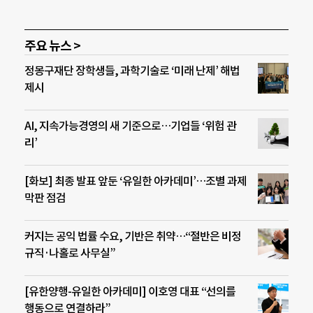
주요 뉴스 >
정몽구재단 장학생들, 과학기술로 ‘미래 난제’ 해법
제시
AI, 지속가능경영의 새 기준으로…기업들 ‘위험 관
리’
[화보] 최종 발표 앞둔 ‘유일한 아카데미’…조별 과제
막판 점검
커지는 공익 법률 수요, 기반은 취약…“절반은 비정
규직·나홀로 사무실”
[유한양행-유일한 아카데미] 이호영 대표 “선의를
행동으로 연결하라”