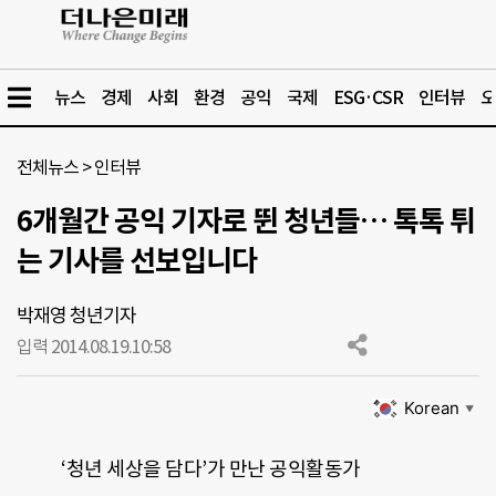
뉴스
경제
사회
환경
공익
국제
ESG·CSR
인터뷰
오
전체뉴스
>
인터뷰
6개월간 공익 기자로 뛴 청년들… 톡톡 튀
는 기사를 선보입니다
박재영 청년기자
입력 2014.08.19.
10:58
Korean
▼
‘청년 세상을 담다’가 만난 공익활동가