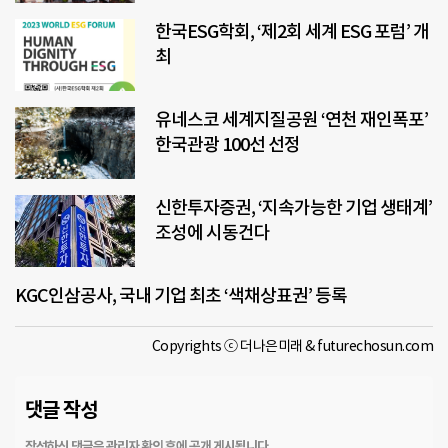
한국ESG학회, ‘제2회 세계 ESG 포럼’ 개
최
유네스코 세계지질공원 ‘연천 재인폭포’
한국관광 100선 선정
신한투자증권, ‘지속가능한 기업 생태계’
조성에 시동건다
KGC인삼공사, 국내 기업 최초 ‘색채상표권’ 등록
Copyrights ⓒ 더나은미래 & futurechosun.com
댓글 작성