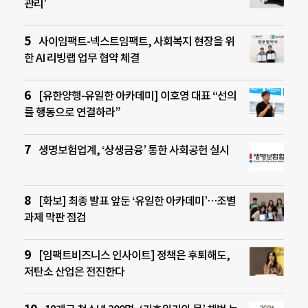
관리’
사이임팩트-넥스트임팩트, 사회복지 현장을 위
한 AI 리빙랩 업무 협약 체결
[유한양행-유일한 아카데미] 이호영 대표 “선의
를 행동으로 연결하라”
생명보험업계, ‘상생금융’ 통한 사회공헌 실시
[화보] 최종 발표 앞둔 ‘유일한 아카데미’…조별
과제 막판 점검
[임팩트비즈니스 인사이트] 정책은 후퇴해도,
저탄소 산업은 전진한다