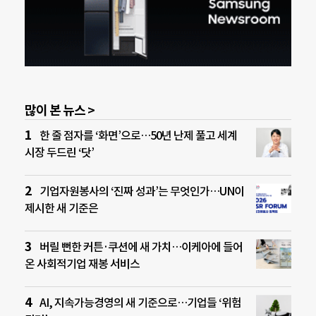
많이 본 뉴스 >
한 줄 점자를 ‘화면’으로…50년 난제 풀고 세계
시장 두드린 ‘닷’
기업자원봉사의 ‘진짜 성과’는 무엇인가…UN이
제시한 새 기준은
버릴 뻔한 커튼·쿠션에 새 가치…이케아에 들어
온 사회적기업 재봉 서비스
AI, 지속가능경영의 새 기준으로…기업들 ‘위험