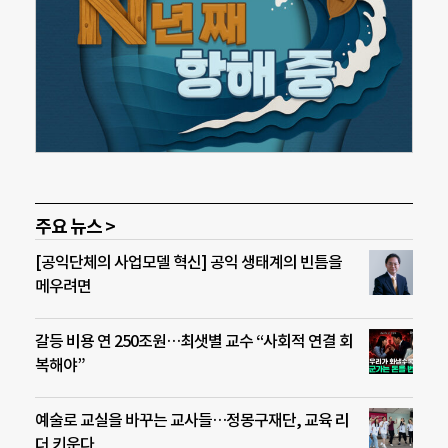
주요 뉴스 >
[공익단체의 사업모델 혁신] 공익 생태계의 빈틈을
메우려면
갈등 비용 연 250조원…최샛별 교수 “사회적 연결 회
복해야”
예술로 교실을 바꾸는 교사들…정몽구재단, 교육 리
더 키운다