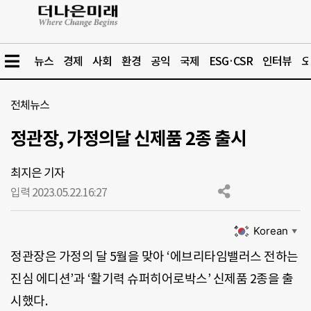
뉴스
경제
사회
환경
공익
국제
ESG·CSR
인터뷰
오
전체뉴스
정관장, 가정의달 신제품 2종 출시
최지은 기자
입력 2023.05.22.
16:27
Korean
▼
정관장은 가정의 달 5월을 맞아 ‘에브리타임밸러스 전하는
진심 에디션’과 ‘활기력 슈퍼히어로박스’ 신제품 2종을 출
시했다.