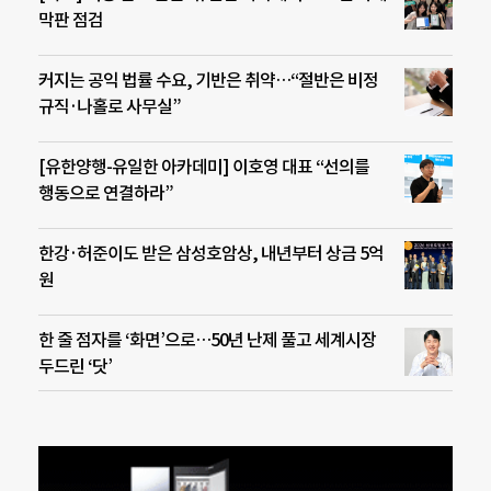
막판 점검
커지는 공익 법률 수요, 기반은 취약…“절반은 비정
규직·나홀로 사무실”
[유한양행-유일한 아카데미] 이호영 대표 “선의를
행동으로 연결하라”
한강·허준이도 받은 삼성호암상, 내년부터 상금 5억
원
한 줄 점자를 ‘화면’으로…50년 난제 풀고 세계시장
두드린 ‘닷’