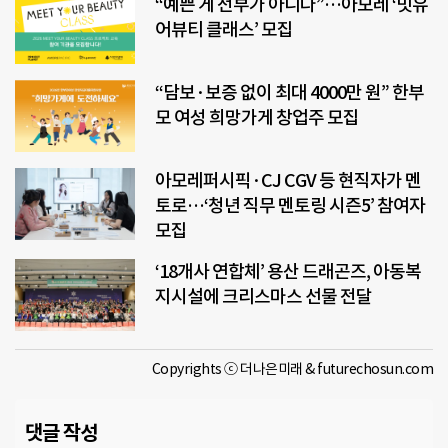
“예쁜 게 전부가 아니다”…아모레 ‘밋유
어뷰티 클래스’ 모집
“담보·보증 없이 최대 4000만 원” 한부
모 여성 희망가게 창업주 모집
아모레퍼시픽·CJ CGV 등 현직자가 멘
토로…‘청년 직무 멘토링 시즌5’ 참여자
모집
‘18개사 연합체’ 용산 드래곤즈, 아동복
지시설에 크리스마스 선물 전달
Copyrights ⓒ 더나은미래 & futurechosun.com
댓글 작성