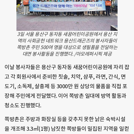
3일 서울 용산구 동자동 새꿈어린이공원에서 용산 지
역의 사회공헌 네트워크 용산드래곤즈의 봉사자들이
쪽방촌 주민 500여 명을 대상으로 생필품을 전달하는
대면 봉사활동을 진행했다. /아모레퍼시픽 제공
이날 봉사자들은 용산구 동자동 새꿈어린이공원에 자리 잡
고 각 회원사에서 준비한 칫솔, 치약, 샴푸, 라면, 간식, 면
도기, 소독제, 살충제 등 3000만 원 상당의 물품을 직접 포
장해 주민에게 전달했다. 이어 쪽방촌 일대에 방역 활동과
청소도 진행했다.
쪽방촌은 주방과 화장실 등을 갖추지 못한 낡은 숙박시설
을 개조해 3.3㎡(1평) 남짓한 쪽방들이 밀집된 지역을 일컫