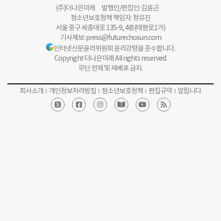
(주)더나은미래 발행인/편집인: 김윤곤
청소년보호정책 책임자: 정유진
서울 중구 세종대로 135-9, 4층(태평로1가)
기사제보:
press@futurechosun.com
인터넷신문윤리위원회 윤리강령을 준수합니다.
Copyright 더나은미래 All rights reserved.
무단 전재 및 재배포 금지.
회사소개
개인정보처리방침
청소년보호정책
편집규약
알립니다