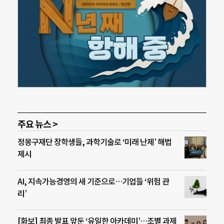
주요 뉴스 >
정몽구재단 장학생들, 과학기술로 ‘미래 난제’ 해법
제시
AI, 지속가능경영의 새 기준으로…기업들 ‘위험 관
리’
[화보] 최종 발표 앞둔 ‘유일한 아카데미’…조별 과제