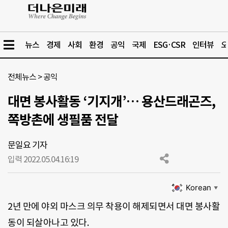
뉴스
경제
사회
환경
공익
국제
ESG·CSR
인터뷰
오
전체뉴스
>
공익
대면 봉사활동 ‘기지개’… 용산드래곤즈,
쪽방촌에 생필품 전달
문일요 기자
입력 2022.05.04.
16:19
Korean
▼
2년 만에 야외 마스크 의무 착용이 해제되면서 대면 봉사활
동이 되살아나고 있다.