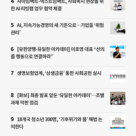
사이임팩트-넥스트임팩트, 사회복지 현장을 위
한 AI 리빙랩 업무 협약 체결
AI, 지속가능경영의 새 기준으로…기업들 ‘위험
관리’
[유한양행-유일한 아카데미] 이호영 대표 “선의
를 행동으로 연결하라”
생명보험업계, ‘상생금융’ 통한 사회공헌 실시
[화보] 최종 발표 앞둔 ‘유일한 아카데미’…조별
과제 막판 점검
18개국 청소년 300명, ‘기후위기와 물’ 해법 논
의한다