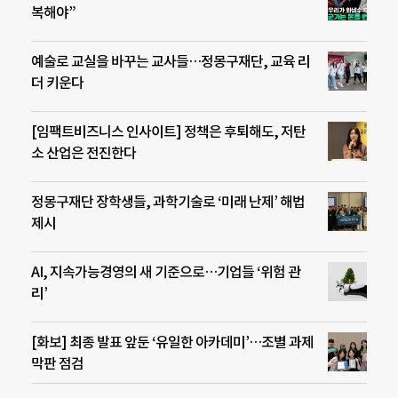
복해야”
예술로 교실을 바꾸는 교사들…정몽구재단, 교육 리
더 키운다
[임팩트비즈니스 인사이트] 정책은 후퇴해도, 저탄
소 산업은 전진한다
정몽구재단 장학생들, 과학기술로 ‘미래 난제’ 해법
제시
AI, 지속가능경영의 새 기준으로…기업들 ‘위험 관
리’
[화보] 최종 발표 앞둔 ‘유일한 아카데미’…조별 과제
막판 점검