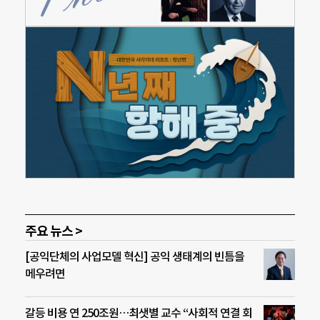
주요 뉴스 >
[공익단체의 사업모델 혁신] 공익 생태계의 빈틈을
메우려면
갈등 비용 연 250조원…최샛별 교수 “사회적 연결 회