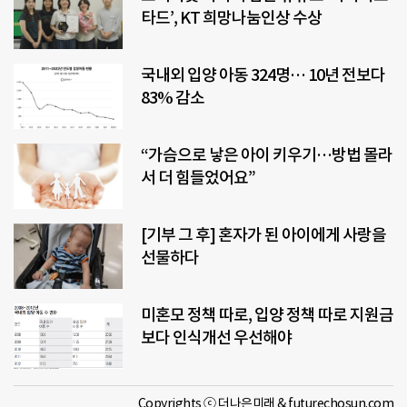
타드’, KT 희망나눔인상 수상
국내외 입양 아동 324명… 10년 전보다
83% 감소
“가슴으로 낳은 아이 키우기…방법 몰라
서 더 힘들었어요”
[기부 그 후] 혼자가 된 아이에게 사랑을
선물하다
미혼모 정책 따로, 입양 정책 따로 지원금
보다 인식개선 우선해야
Copyrights ⓒ 더나은미래 & futurechosun.com