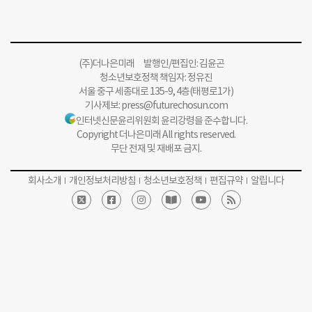
(주)더나은미래 발행인/편집인: 김윤곤
청소년보호정책 책임자: 정유진
서울 중구 세종대로 135-9, 4층(태평로1가)
기사제보:
press@futurechosun.com
인터넷신문윤리위원회 윤리강령을 준수합니다.
Copyright 더나은미래 All rights reserved.
무단 전재 및 재배포 금지.
회사소개
개인정보처리방침
청소년보호정책
편집규약
알립니다