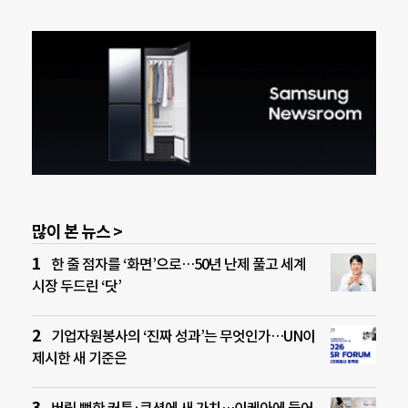
많이 본 뉴스 >
한 줄 점자를 ‘화면’으로…50년 난제 풀고 세계
시장 두드린 ‘닷’
기업자원봉사의 ‘진짜 성과’는 무엇인가…UN이
제시한 새 기준은
버릴 뻔한 커튼·쿠션에 새 가치…이케아에 들어