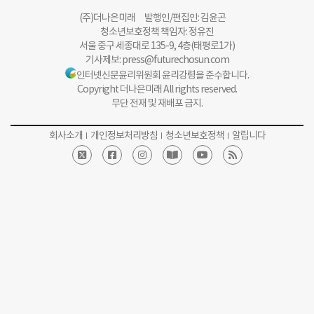
(주)더나은미래 발행인/편집인: 김윤곤
청소년보호정책 책임자: 정유진
서울 중구 세종대로 135-9, 4층(태평로1가)
기사제보:
press@futurechosun.com
인터넷신문윤리위원회 윤리강령을 준수합니다.
Copyright 더나은미래 All rights reserved.
무단 전재 및 재배포 금지.
회사소개
개인정보처리방침
청소년보호정책
알립니다