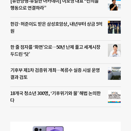
[유한양행-유일한 아카데미] 이호영 대표 “선의를
행동으로 연결하라”
한강·허준이도 받은 삼성호암상, 내년부터 상금 5억
원
한 줄 점자를 ‘화면’으로…50년 난제 풀고 세계시장
두드린 ‘닷’
기후부 제1차 검증위 개최…복류수 실증 시설 운영
결과 검토
18개국 청소년 300명, ‘기후위기와 물’ 해법 논의한
다