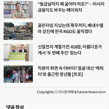
“월급날까지 왜 굶어야 하죠?”…아시아
금융지도 바꾸는 페이워치
골든타임 지났는데 폭우까지, 베네수엘
라 강진에 한국 NGO도 움직였다
신일전자 계절가전 418점, 아름다운가
게서 ‘두 번째 주인’ 찾는다
직원이 화면 속 아바타? 얼굴 대신 ‘캐릭
터’로 출근한 청년들 [르포]
Copyrights ⓒ 더나은미래 & futurechosun.com
댓글 작성