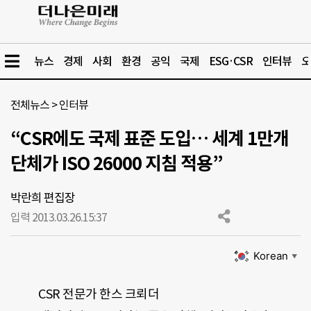
뉴스
경제
사회
환경
공익
국제
ESG·CSR
인터뷰
오
전체뉴스
>
인터뷰
“CSR에도 국제 표준 도입… 세계 1만개
단체가 ISO 26000 지침 적용”
박란희 편집장
입력 2013.03.26.
15:37
Korean
▼
CSR 전문가 한스 크뢰더