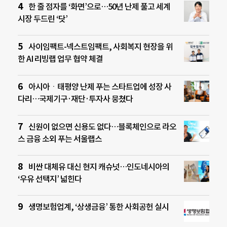
한 줄 점자를 ‘화면’으로…50년 난제 풀고 세계
시장 두드린 ‘닷’
사이임팩트-넥스트임팩트, 사회복지 현장을 위
한 AI 리빙랩 업무 협약 체결
아시아ㆍ태평양 난제 푸는 스타트업에 성장 사
다리…국제기구·재단·투자사 뭉쳤다
신원이 없으면 신용도 없다…블록체인으로 라오
스 금융 소외 푸는 서울랩스
비싼 대체유 대신 현지 캐슈넛…인도네시아의
‘우유 선택지’ 넓힌다
생명보험업계, ‘상생금융’ 통한 사회공헌 실시