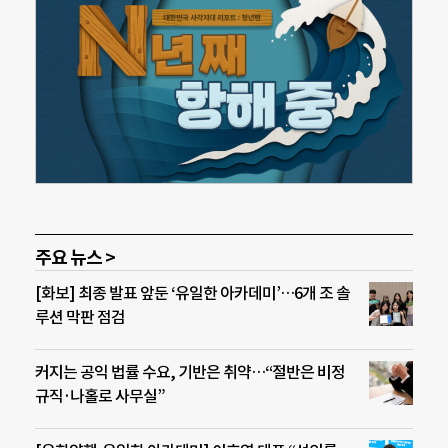
주요 뉴스 >
[화보] 최종 발표 앞둔 ‘유일한 아카데미’…6개 조 솔
루션 막판 점검
커지는 공익 법률 수요, 기반은 취약…“절반은 비정
규직·나홀로 사무실”