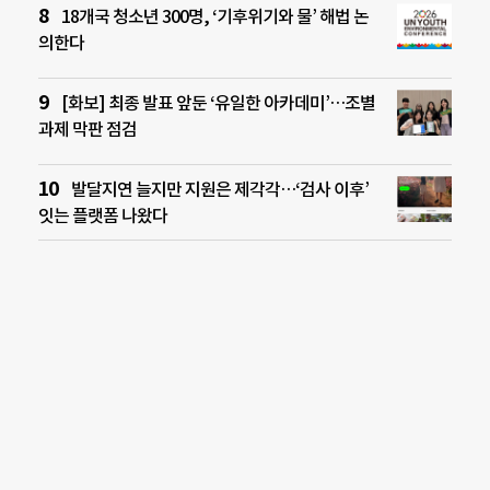
18개국 청소년 300명, ‘기후위기와 물’ 해법 논
의한다
[화보] 최종 발표 앞둔 ‘유일한 아카데미’…조별
과제 막판 점검
발달지연 늘지만 지원은 제각각…‘검사 이후’
잇는 플랫폼 나왔다