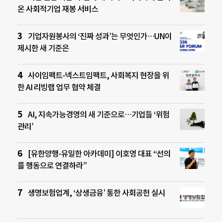
온 사회적기업 재봉 서비스
기업자원봉사의 ‘진짜 성과’는 무엇인가…UN이
제시한 새 기준은
사이임팩트-넥스트임팩트, 사회복지 현장을 위
한 AI 리빙랩 업무 협약 체결
AI, 지속가능경영의 새 기준으로…기업들 ‘위험
관리’
[유한양행-유일한 아카데미] 이호영 대표 “선의
를 행동으로 연결하라”
생명보험업계, ‘상생금융’ 통한 사회공헌 실시