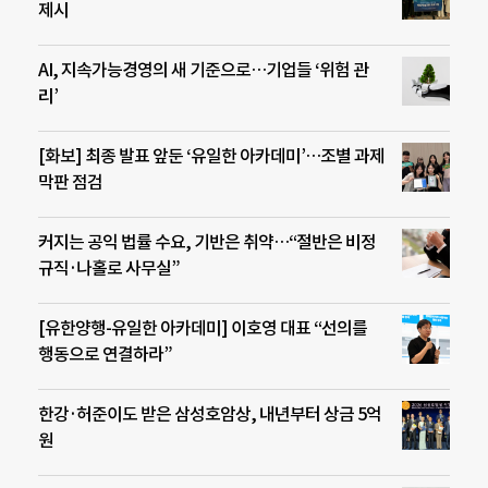
제시
AI, 지속가능경영의 새 기준으로…기업들 ‘위험 관
리’
[화보] 최종 발표 앞둔 ‘유일한 아카데미’…조별 과제
막판 점검
커지는 공익 법률 수요, 기반은 취약…“절반은 비정
규직·나홀로 사무실”
[유한양행-유일한 아카데미] 이호영 대표 “선의를
행동으로 연결하라”
한강·허준이도 받은 삼성호암상, 내년부터 상금 5억
원