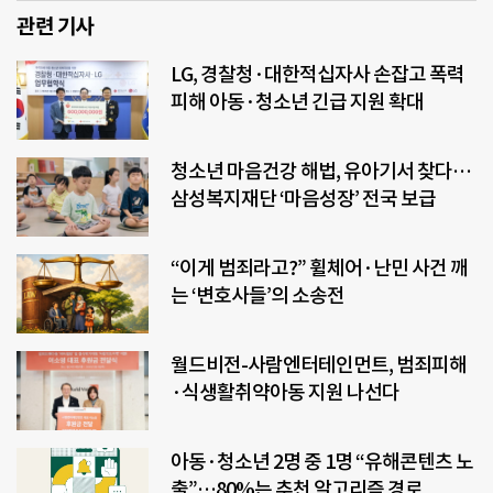
관련 기사
LG, 경찰청·대한적십자사 손잡고 폭력
피해 아동·청소년 긴급 지원 확대
청소년 마음건강 해법, 유아기서 찾다…
삼성복지재단 ‘마음성장’ 전국 보급
“이게 범죄라고?” 휠체어·난민 사건 깨
는 ‘변호사들’의 소송전
월드비전-사람엔터테인먼트, 범죄피해
·식생활취약아동 지원 나선다
아동·청소년 2명 중 1명 “유해콘텐츠 노
출”…80%는 추천 알고리즘 경로