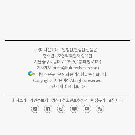
(주)더나은미래 발행인/편집인: 김윤곤
청소년보호정책 책임자: 정유진
서울 중구 세종대로 135-9, 4층(태평로1가)
기사제보:
press@futurechosun.com
인터넷신문윤리위원회 윤리강령을 준수합니다.
Copyright 더나은미래 All rights reserved.
무단 전재 및 재배포 금지.
회사소개
개인정보처리방침
청소년보호정책
편집규약
알립니다