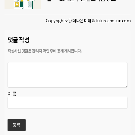
Copyrights ⓒ 더나은미래 & futurechosun.com
댓글 작성
이름