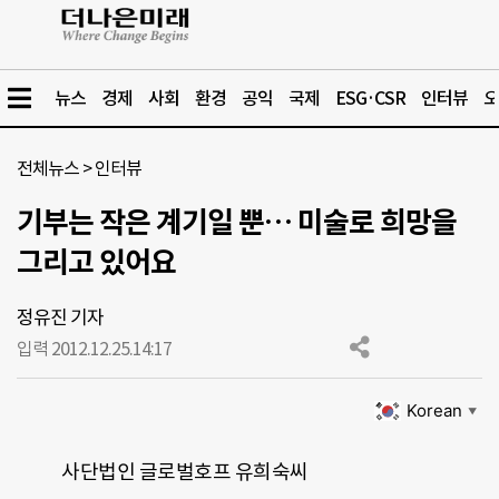
뉴스
경제
사회
환경
공익
국제
ESG·CSR
인터뷰
오
전체뉴스
>
인터뷰
기부는 작은 계기일 뿐… 미술로 희망을
그리고 있어요
정유진 기자
입력 2012.12.25.
14:17
Korean
▼
사단법인 글로벌호프 유희숙씨