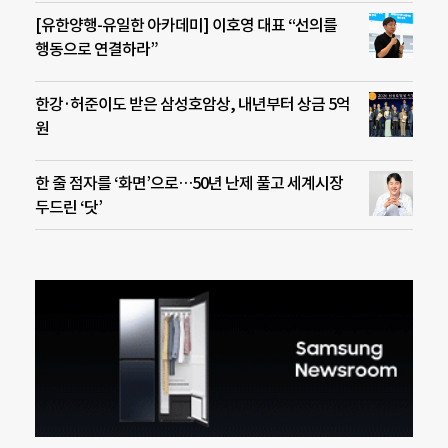
[유한양행-유일한 아카데미] 이호영 대표 “선의를
행동으로 연결하라”
한강·허준이도 받은 삼성호암상, 내년부터 상금 5억
원
한 줄 점자를 ‘화면’으로…50년 난제 풀고 세계시장
두드린 ‘닷’