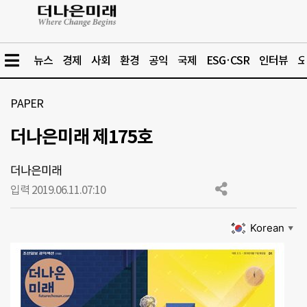
뉴스
경제
사회
환경
공익
국제
ESG·CSR
인터뷰
오
PAPER
더나은미래 제175호
더나은미래
입력 2019.06.11.
07:10
Korean
▼