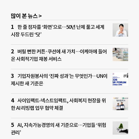
많이 본 뉴스 >
한 줄 점자를 ‘화면’으로…50년 난제 풀고 세계
시장 두드린 ‘닷’
버릴 뻔한 커튼·쿠션에 새 가치…이케아에 들어
온 사회적기업 재봉 서비스
기업자원봉사의 ‘진짜 성과’는 무엇인가…UN이
제시한 새 기준은
사이임팩트-넥스트임팩트, 사회복지 현장을 위
한 AI 리빙랩 업무 협약 체결
AI, 지속가능경영의 새 기준으로…기업들 ‘위험
관리’