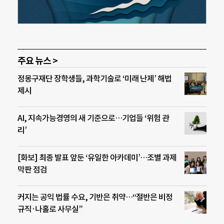
주요 뉴스 >
정몽구재단 장학생들, 과학기술로 ‘미래 난제’ 해법
제시
AI, 지속가능경영의 새 기준으로…기업들 ‘위험 관
리’
[화보] 최종 발표 앞둔 ‘유일한 아카데미’…조별 과제
막판 점검
커지는 공익 법률 수요, 기반은 취약…“절반은 비정
규직·나홀로 사무실”