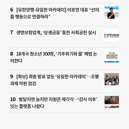
[유한양행-유일한 아카데미] 이호영 대표 “선의
를 행동으로 연결하라”
생명보험업계, ‘상생금융’ 통한 사회공헌 실시
18개국 청소년 300명, ‘기후위기와 물’ 해법 논
의한다
[화보] 최종 발표 앞둔 ‘유일한 아카데미’…조별
과제 막판 점검
발달지연 늘지만 지원은 제각각…‘검사 이후’
잇는 플랫폼 나왔다