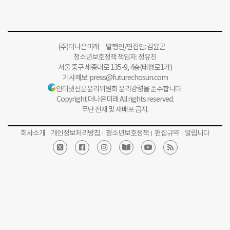
(주)더나은미래 발행인/편집인: 김윤곤
청소년보호정책 책임자: 정유진
서울 중구 세종대로 135-9, 4층(태평로1가)
기사제보:
press@futurechosun.com
인터넷신문윤리위원회 윤리강령을 준수합니다.
Copyright 더나은미래 All rights reserved.
무단 전재 및 재배포 금지.
회사소개
개인정보처리방침
청소년보호정책
편집규약
알립니다