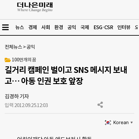
뉴스
경제
사회
환경
공익
국제
ESG·CSR
인터뷰
오
전체뉴스
>
공익
100만개의 꿈
길거리 캠페인 벌이고 SNS 메시지 보내
고… 아동 인권 보호 앞장
김경하 기자
입력 2012.09.25.
12:03
Korean
▼