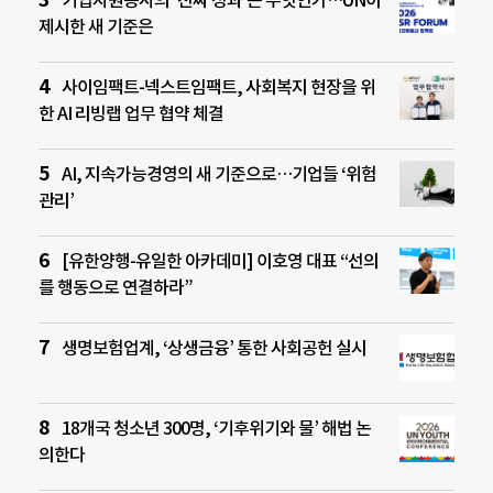
제시한 새 기준은
사이임팩트-넥스트임팩트, 사회복지 현장을 위
한 AI 리빙랩 업무 협약 체결
AI, 지속가능경영의 새 기준으로…기업들 ‘위험
관리’
[유한양행-유일한 아카데미] 이호영 대표 “선의
를 행동으로 연결하라”
생명보험업계, ‘상생금융’ 통한 사회공헌 실시
18개국 청소년 300명, ‘기후위기와 물’ 해법 논
의한다