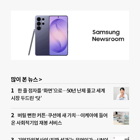
많이 본 뉴스 >
한 줄 점자를 ‘화면’으로…50년 난제 풀고 세계
시장 두드린 ‘닷’
버릴 뻔한 커튼·쿠션에 새 가치…이케아에 들어
온 사회적기업 재봉 서비스
기업자원봉사의 ‘진짜 성과’는 무엇인가…UN이