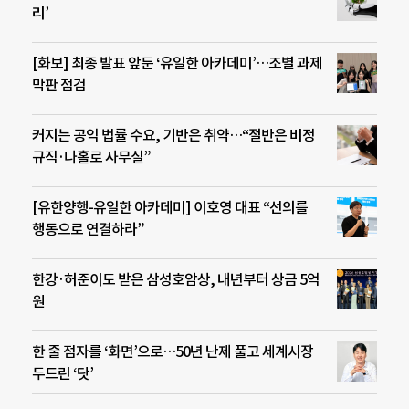
리’
[화보] 최종 발표 앞둔 ‘유일한 아카데미’…조별 과제
막판 점검
커지는 공익 법률 수요, 기반은 취약…“절반은 비정
규직·나홀로 사무실”
[유한양행-유일한 아카데미] 이호영 대표 “선의를
행동으로 연결하라”
한강·허준이도 받은 삼성호암상, 내년부터 상금 5억
원
한 줄 점자를 ‘화면’으로…50년 난제 풀고 세계시장
두드린 ‘닷’