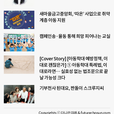
새마을금고중앙회, ‘따온’ 사업으로 취약
계층 아동 지원
캠페인송·율동 통해 희망 피어나는 교실
[Cover Story] [아동학대 예방정책, 이
대로 괜찮은가] ① 아동학대 특례법, 이
대로라면… 실효성 없는 법조문으로 끝
날 가능성 크다
기부천사 된대요, 짠돌이 스크루지씨
Copyrights ⓒ 더나은미래 & futurechosun.com