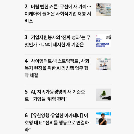
버릴 뻔한 커튼·쿠션에 새 가치…
이케아에 들어온 사회적기업 재봉 서
비스
기업자원봉사의 ‘진짜 성과’는 무
엇인가…UN이 제시한 새 기준은
사이임팩트-넥스트임팩트, 사회
복지 현장을 위한 AI 리빙랩 업무 협
약 체결
AI, 지속가능경영의 새 기준으
로…기업들 ‘위험 관리’
[유한양행-유일한 아카데미] 이
호영 대표 “선의를 행동으로 연결하
라”