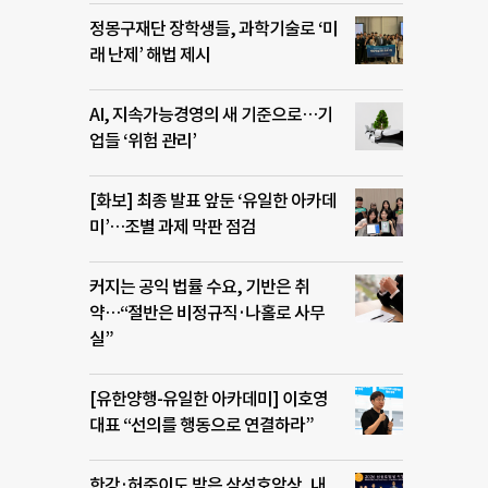
정몽구재단 장학생들, 과학기술로 ‘미
래 난제’ 해법 제시
AI, 지속가능경영의 새 기준으로…기
업들 ‘위험 관리’
[화보] 최종 발표 앞둔 ‘유일한 아카데
미’…조별 과제 막판 점검
커지는 공익 법률 수요, 기반은 취
약…“절반은 비정규직·나홀로 사무
실”
[유한양행-유일한 아카데미] 이호영
대표 “선의를 행동으로 연결하라”
한강·허준이도 받은 삼성호암상, 내