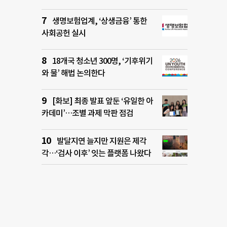
생명보험업계, ‘상생금융’ 통한
사회공헌 실시
18개국 청소년 300명, ‘기후위기
와 물’ 해법 논의한다
[화보] 최종 발표 앞둔 ‘유일한 아
카데미’…조별 과제 막판 점검
발달지연 늘지만 지원은 제각
각…‘검사 이후’ 잇는 플랫폼 나왔다