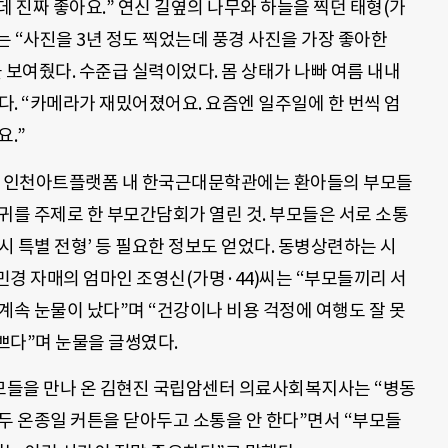
는데 진짜 좋아요.” 연신 길옆의 나무와 하늘을 찍던 태형(가
는 “사진을 3년 정도 찍었는데 풍경 사진을 가장 좋아한
 보여줬다. 수준급 실력이었다. 몸 상태가 나빠 여름 내내
다. “카메라가 재밌어졌어요. 요즘엔 일주일에 한 번씩 엄
요.”
간, 인천아트플랫폼 내 한국근대문학관에는 환아들의 부모들
귀를 주제로 한 부모간담회가 열린 것. 부모들은 서로 소통
 수시 특별 전형’ 등 필요한 정보도 얻었다. 동병상련하는 시
·민경 자매의 엄마인 조영신(가명·44)씨는 “부모들끼리 서
계속 눈물이 났다”며 “건강이나 비용 걱정에 여행도 잘 못
쁘다”며 눈물을 글썽였다.
모들을 만나 온 김현진 국립암센터 의료사회복지사는 “병동
두 온종일 커튼을 닫아두고 소통을 안 한다”면서 “부모들