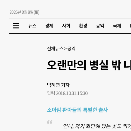
2026년 8월 8일(토)
뉴스
경제
사회
환경
공익
국제
전체뉴스
>
공익
오랜만의 병실 밖 
박혜연 기자
입력 2018.10.31.
15:30
소아암 환아들의 특별한 출사
언니, 저기 화단에 있는 꽃도 찍