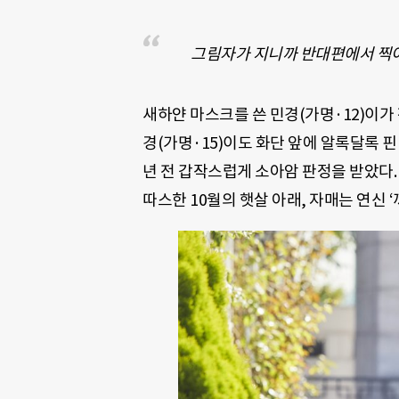
그림자가 지니까 반대편에서 찍
새하얀 마스크를 쓴 민경(가명·12)이가
경(가명·15)이도 화단 앞에 알록달록 
년 전 갑작스럽게 소아암 판정을 받았다.
따스한 10월의 햇살 아래, 자매는 연신 