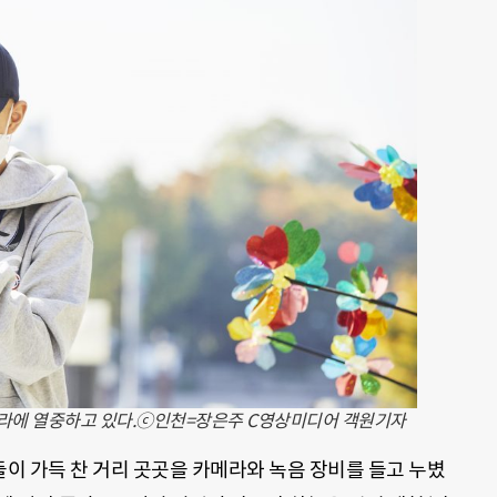
메라에 열중하고 있다.ⓒ인천=장은주 C영상미디어 객원기자
이 가득 찬 거리 곳곳을 카메라와 녹음 장비를 들고 누볐