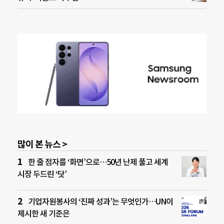
많이 본 뉴스 >
한 줄 점자를 ‘화면’으로…50년 난제 풀고 세계
시장 두드린 ‘닷’
기업자원봉사의 ‘진짜 성과’는 무엇인가…UN이
제시한 새 기준은