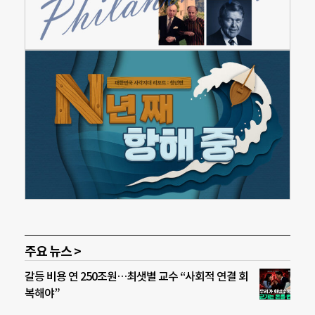
주요 뉴스 >
갈등 비용 연 250조원…최샛별 교수 “사회적 연결 회
복해야”