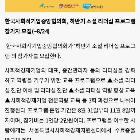
한국사회적기업중앙협의회
,
하반기 소셜 리더십 프로그램
참가자 모집
(~8/24)
한국사회적기업중앙협의회가
‘
하반기 소셜 리더십 프로그
램
’
의 참가자를 모집한다
.
사회적경제기업의 대표
,
중간관리자 등의 리더십을 강화
하고 역량을 키우기 위한 교육 프로그램으로 ▲소셜 리더
십 진단 이해 및 리더십 진단 ▲소셜 리더십 역량 향상 교육
▲사회적경제기업 전문역량 교육 등
3
회 과정으로 나뉘어
진행된다
.
프로그램 운영 기간은
8
월
31
일부터
11
월
8
일까
지이며
,
참가비는
1
인당
2
만원이다
.
프로그램을 이수한 사
람에게는 서울특별시사회적경제지원센터에서 수료증을