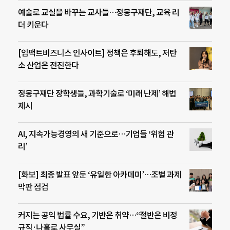
예술로 교실을 바꾸는 교사들…정몽구재단, 교육 리
더 키운다
[임팩트비즈니스 인사이트] 정책은 후퇴해도, 저탄
소 산업은 전진한다
정몽구재단 장학생들, 과학기술로 ‘미래 난제’ 해법
제시
AI, 지속가능경영의 새 기준으로…기업들 ‘위험 관
리’
[화보] 최종 발표 앞둔 ‘유일한 아카데미’…조별 과제
막판 점검
커지는 공익 법률 수요, 기반은 취약…“절반은 비정
규직·나홀로 사무실”