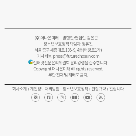
(주)더나은미래 발행인/편집인: 김윤곤
청소년보호정책 책임자: 정유진
서울 중구 세종대로 135-9, 4층(태평로1가)
기사제보:
press@futurechosun.com
인터넷신문윤리위원회 윤리강령을 준수합니다.
Copyright 더나은미래 All rights reserved.
무단 전재 및 재배포 금지.
회사소개
개인정보처리방침
청소년보호정책
편집규약
알립니다