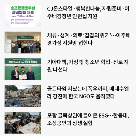
CJ온스타일·행복한나눔, 자립준비·이
주배경청년 인턴십 지원
체류·생계·의료 ‘겹겹의 위기’…이주배
경가정 지원망 넓힌다
기아대책, 가정 밖 청소년 학업·진로 지
원 나선다
골든타임 지났는데 폭우까지, 베네수엘
라 강진에 한국 NGO도 움직였다
포항 골목상권에 들어온 ESG…한동대,
소상공인과 상생 실험