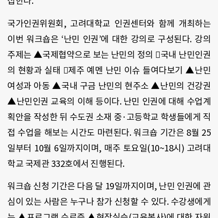
집한다
.
국가인권위원회
,
고려대학교 인권센터와 함께 개최하는
이번 워크숍은
‘
난민 인권
’
에 대한 강의로 구성된다
.
강의
주제는 ▲국제협약으로 보는 난민의 정의 국내 난민인권
의 현황과 실태 제주 예멘 난민 이슈 들여다보기 ▲난민
여성과 아동 ▲국내 구금 난민의 현주소 ▲난민의 건강권
▲난민인권 교육의 이해 등이다
.
난민 인권에 대해 수업계
획안을 작성한 뒤 수도권 소재 중·고등학교 학생들에게 직
접 수업을 해보는 시간도 마련된다
.
워크숍 기간은
8
월
25
일부터
10
월
6
일까지이며
,
매주 토요일
(10~18
시
)
고려대
학교 국제관
332
호에서 진행된다
.
워크숍 신청 기간은 다음 달
19
일까지이며
,
난민 인권에 관
심이 있는 사람은 누구나 참가 신청할 수 있다
.
수강생에게
는 ▲프로그램 수료증 ▲현장실습
(
교육봉사
)
에 대한 자원