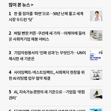
많이 본 뉴스 >
한 줄 점자를 ‘화면’으로…50년 난제 풀고 세계
시장 두드린 ‘닷’
버릴 뻔한 커튼·쿠션에 새 가치…이케아에 들어
온 사회적기업 재봉 서비스
기업자원봉사의 ‘진짜 성과’는 무엇인가…UN이
제시한 새 기준은
사이임팩트-넥스트임팩트, 사회복지 현장을 위
한 AI 리빙랩 업무 협약 체결
AI, 지속가능경영의 새 기준으로…기업들 ‘위험
관리’