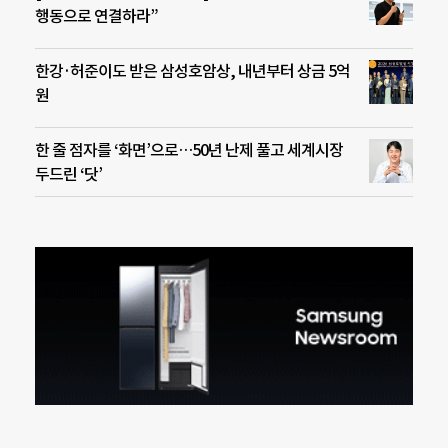
행동으로 연결하라”
한강·허준이도 받은 삼성호암상, 내년부터 상금 5억
원
한 줄 점자를 ‘화면’으로…50년 난제 풀고 세계시장
두드린 ‘닷’