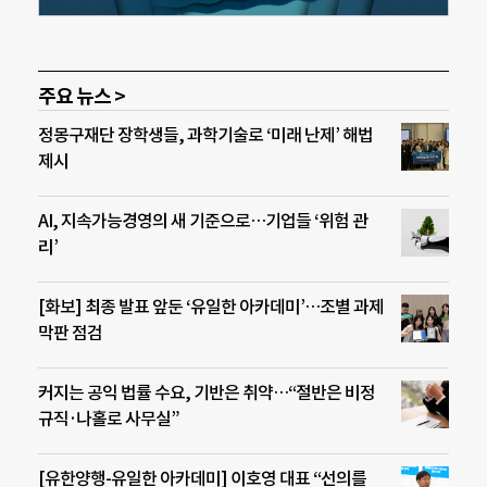
주요 뉴스 >
정몽구재단 장학생들, 과학기술로 ‘미래 난제’ 해법
제시
AI, 지속가능경영의 새 기준으로…기업들 ‘위험 관
리’
[화보] 최종 발표 앞둔 ‘유일한 아카데미’…조별 과제
막판 점검
커지는 공익 법률 수요, 기반은 취약…“절반은 비정
규직·나홀로 사무실”
[유한양행-유일한 아카데미] 이호영 대표 “선의를