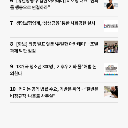
[유한양행-유일한 아카데미] 이호영 대표 “선의
를 행동으로 연결하라”
생명보험업계, ‘상생금융’ 통한 사회공헌 실시
[화보] 최종 발표 앞둔 ‘유일한 아카데미’…조별
과제 막판 점검
18개국 청소년 300명, ‘기후위기와 물’ 해법 논
의한다
커지는 공익 법률 수요, 기반은 취약…“절반은
비정규직·나홀로 사무실”