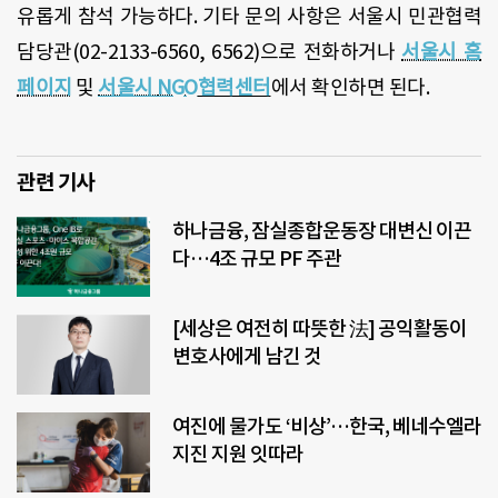
유롭게 참석 가능하다. 기타 문의 사항은 서울시 민관협력
담당관(02-2133-6560, 6562)으로 전화하거나
서울시 홈
페이지
및
서울시
NGO
협력센터
에서 확인하면 된다.
관련 기사
하나금융, 잠실종합운동장 대변신 이끈
다…4조 규모 PF 주관
[세상은 여전히 따뜻한 法] 공익활동이
변호사에게 남긴 것
여진에 물가도 ‘비상’…한국, 베네수엘라
지진 지원 잇따라